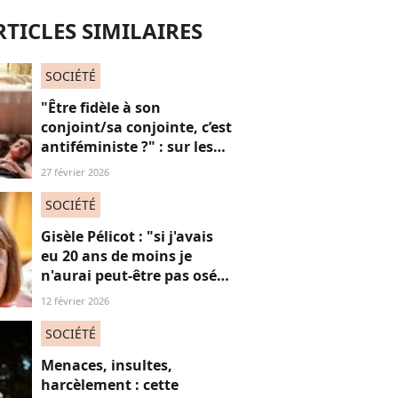
RTICLES SIMILAIRES
SOCIÉTÉ
"Être fidèle à son
conjoint/sa conjointe, c’est
antiféministe ?" : sur les
réseaux sociaux, cette
27 février 2026
question fait débat
SOCIÉTÉ
Gisèle Pélicot : "si j'avais
eu 20 ans de moins je
n'aurai peut-être pas osé
refuser le huis-clos"
12 février 2026
SOCIÉTÉ
Menaces, insultes,
harcèlement : cette