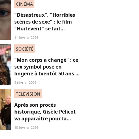
14 ans
CINÉMA
"Désastreux", "Horribles
scènes de sexe" : le film
"Hurlevent" se fait
détruire par la presse, et si
11 février 2026
ces critiques étaient
sexistes ?
SOCIÉTÉ
"Mon corps a changé" : ce
sex symbol pose en
lingerie à bientôt 50 ans et
défend ses courbes "body
9 février 2026
positive"
TELEVISION
Après son procès
historique, Gisèle Pélicot
va apparaître pour la
première fois à la
10 février 2026
télévision