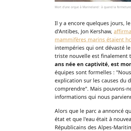
Mort d'une orque à Marineland : à quand la fermeture
Il y a encore quelques jours, l
d'Antibes, Jon Kershaw,
affirm
mammifères marins étaient ho
intempéries qui ont dévasté le 
triste nouvelle est finalement
ans née en captivité, est mor
équipes sont formelles : "Nou
explication sur les causes du d
comprendre". Mais pouvons-nou
informations qui nous parvien
Alors que le parc a annoncé q
état et que l'eau était à nouve
Républicains des Alpes-Maritim