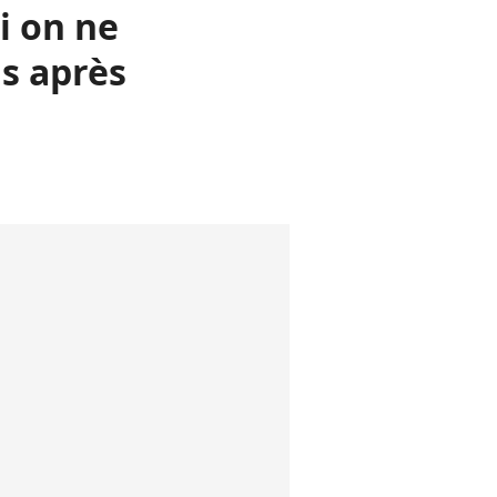
i on ne
ns après