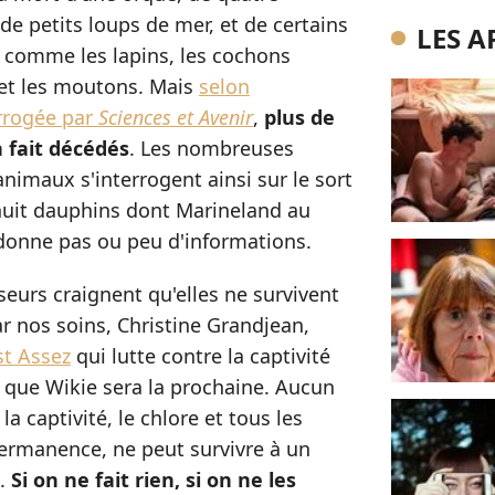
 de petits loups de mer, et de certains
LES A
, comme les lapins, les cochons
s et les moutons. Mais
selon
errogée par
Sciences et Avenir
,
plus de
 fait décédés
. Les nombreuses
nimaux s'interrogent ainsi sur le sort
 huit dauphins dont Marineland au
donne pas ou peu d'informations.
eurs craignent qu'elles ne survivent
r nos soins, Christine Grandjean,
st Assez
qui lutte contre la captivité
e que Wikie sera la prochaine. Aucun
la captivité, le chlore et tous les
ermanence, ne peut survivre à un
e.
Si on ne fait rien, si on ne les