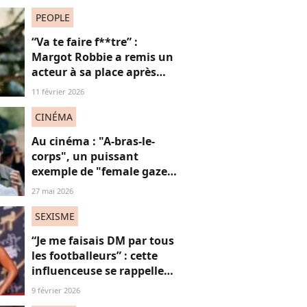
PEOPLE
“Va te faire f**tre” :
Margot Robbie a remis un
acteur à sa place après
qu’il lui a conseillé de
11 février 2026
perdre du poids
CINÉMA
Au cinéma : "A-bras-le-
corps", un puissant
exemple de "female gaze"
à voir à tout prix
27 mai 2026
SEXISME
“Je me faisais DM par tous
les footballeurs” : cette
influenceuse se rappelle
l’hypersexualisation
9 février 2026
qu’elle a subi à seulement