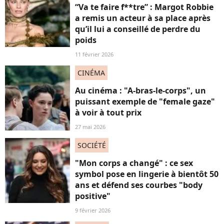
“Va te faire f**tre” : Margot Robbie
a remis un acteur à sa place après
qu’il lui a conseillé de perdre du
poids
11 février 2026
CINÉMA
Au cinéma : "A-bras-le-corps", un
puissant exemple de "female gaze"
à voir à tout prix
27 mai 2026
SOCIÉTÉ
"Mon corps a changé" : ce sex
symbol pose en lingerie à bientôt 50
ans et défend ses courbes "body
positive"
9 février 2026