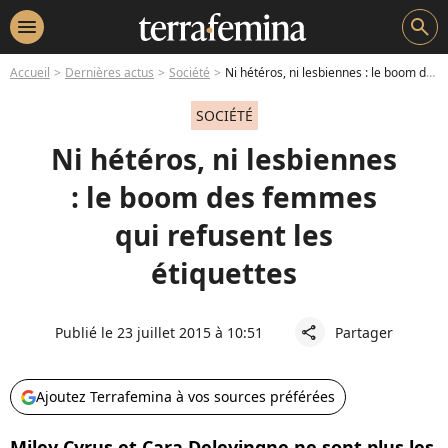
menu
search
Accueil
Dernières actus
Société
Ni hétéros, ni lesbiennes : le boom des femmes qui refusent les étiquettes
SOCIÉTÉ
Ni hétéros, ni lesbiennes
: le boom des femmes
qui refusent les
étiquettes
Publié le 23 juillet 2015 à 10:51
Partager
share
Ajoutez Terrafemina à vos sources préférées
Miley Cyrus et Cara Delevingne ne sont plus les