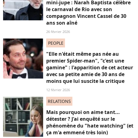
mini-jupe : Narah Baptista célèbre
le carnaval de Rio avec son
compagnon Vincent Cassel de 30
ans son aîné
26 février 2026
PEOPLE
"Elle n'était même pas née au
premier Spider-man", "c'est une
gamine" : l'apparition de cet acteur
avec sa petite amie de 30 ans de
moins que lui suscite la critique
12 février 2026
RELATIONS
Mais pourquoi on aime tant...
détester ? J'ai enquêté sur le
phénomène du "hate watching" (et
ça m'a emmené très loin)