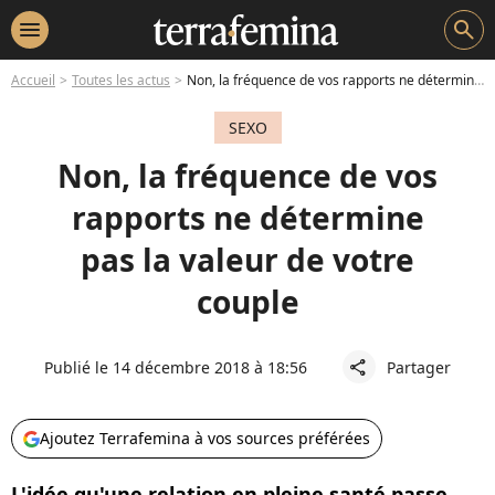
menu
search
Accueil
Toutes les actus
Non, la fréquence de vos rapports ne détermine pas la valeur de votre couple
SEXO
Non, la fréquence de vos
rapports ne détermine
pas la valeur de votre
couple
Publié le 14 décembre 2018 à 18:56
Partager
share
Ajoutez Terrafemina à vos sources préférées
L'idée qu'une relation en pleine santé passe