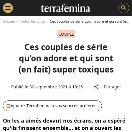
menu
search
Accueil
Toutes les actus
Ces couples de série qu'on adore et qui sont (en fait) super toxiques
COUPLE
Ces couples de série
qu'on adore et qui sont
(en fait) super toxiques
Publié le 30 septembre 2021 à 18:25
Partager
share
Ajoutez Terrafemina à vos sources préférées
On les a aimés devant nos écrans, on a espéré
qu'ils finissent ensemble... et on a ouvert les