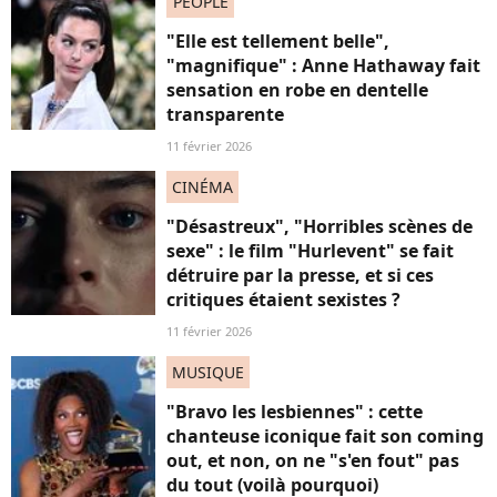
PEOPLE
"Elle est tellement belle",
"magnifique" : Anne Hathaway fait
sensation en robe en dentelle
transparente
11 février 2026
CINÉMA
"Désastreux", "Horribles scènes de
sexe" : le film "Hurlevent" se fait
détruire par la presse, et si ces
critiques étaient sexistes ?
11 février 2026
MUSIQUE
"Bravo les lesbiennes" : cette
chanteuse iconique fait son coming
out, et non, on ne "s'en fout" pas
du tout (voilà pourquoi)