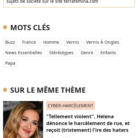
sujets de société sur le site terrafemina.com
MOTS CLÉS
Buzz
France
Homme
Vernis
Vernis À Ongles
News Essentielles
Stéréotypes
Genre
Enfants
Papa
SUR LE MÊME THÈME
CYBER-HARCÈLEMENT
"Tellement violent", Helena
dénonce le harcèlement de rue, et
reçoit (tristement) l'ire des haters