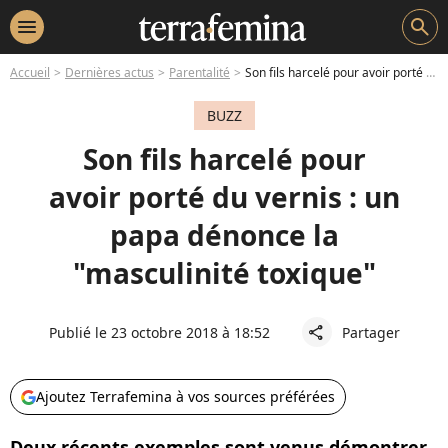
menu
search
Accueil
Dernières actus
Parentalité
Son fils harcelé pour avoir porté du vernis : un papa dénonce la "masculinité toxique"
BUZZ
Son fils harcelé pour
avoir porté du vernis : un
papa dénonce la
"masculinité toxique"
Publié le 23 octobre 2018 à 18:52
Partager
share
Ajoutez Terrafemina à vos sources préférées
Deux récents exemples sont venus démontrer