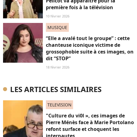
Pélicot va apparaître pour la
première fois à la télévision
10 février 2026
MUSIQUE
“Elle a avalé tout le groupe” : cette
chanteuse iconique victime de
grossophobie suite à ces images, on
dit “STOP”
18 février 2026
LES ARTICLES SIMILAIRES
TELEVISION
"Culture du vi0l », ces images de
Pierre Ménès face à Marie Portolano
refont surface et choquent les
internautes