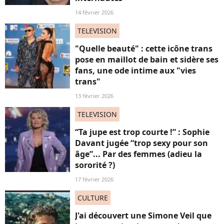
14 février 2026
TELEVISION
"Quelle beauté" : cette icône trans
pose en maillot de bain et sidère ses
fans, une ode intime aux "vies
trans"
13 février 2026
TELEVISION
“Ta jupe est trop courte !” : Sophie
Davant jugée “trop sexy pour son
âge”... Par des femmes (adieu la
sororité ?)
17 février 2026
CULTURE
J'ai découvert une Simone Veil que