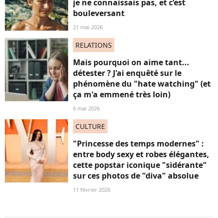
je ne connaissais pas, et c’est
bouleversant
21 mai 2026
RELATIONS
Mais pourquoi on aime tant...
détester ? J'ai enquêté sur le
phénomène du "hate watching" (et
ça m'a emmené très loin)
6 mai 2026
CULTURE
"Princesse des temps modernes" :
entre body sexy et robes élégantes,
cette popstar iconique "sidérante"
sur ces photos de "diva" absolue
11 février 2026