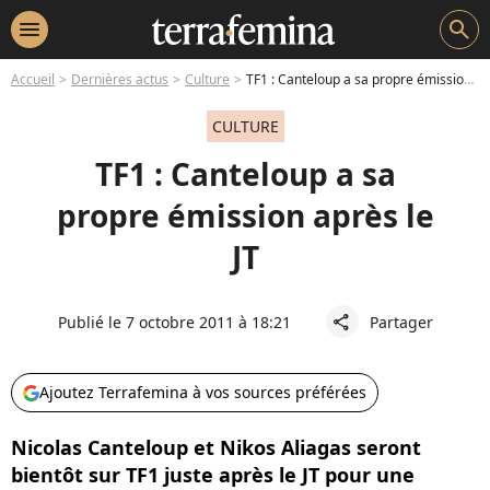
menu
search
Accueil
Dernières actus
Culture
TF1 : Canteloup a sa propre émission après le JT
CULTURE
TF1 : Canteloup a sa
propre émission après le
JT
Publié le 7 octobre 2011 à 18:21
Partager
share
Ajoutez Terrafemina à vos sources préférées
Nicolas Canteloup et Nikos Aliagas seront
bientôt sur TF1 juste après le JT pour une