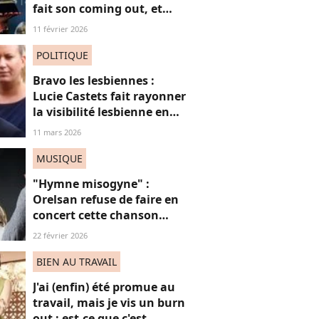
fait son coming out, et
non, on ne "s'en fout" pas
11 février 2026
du tout (voilà pourquoi)
POLITIQUE
Bravo les lesbiennes :
Lucie Castets fait rayonner
la visibilité lesbienne en
Une de Têtu
11 mars 2026
MUSIQUE
"Hymne misogyne" :
Orelsan refuse de faire en
concert cette chanson
très, très controversée
22 février 2026
BIEN AU TRAVAIL
J'ai (enfin) été promue au
travail, mais je vis un burn
out : est-ce que c'est