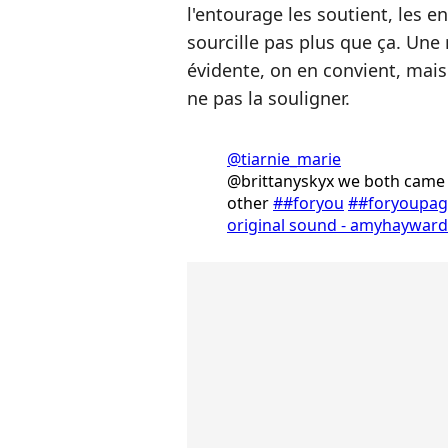
l'entourage les soutient, les e
sourcille pas plus que ça. Une
évidente, on en convient, mai
ne pas la souligner.
@tiarnie_marie
@brittanyskyx we both came o
other
##foryou
##foryoupag
original sound - amyhaywardo