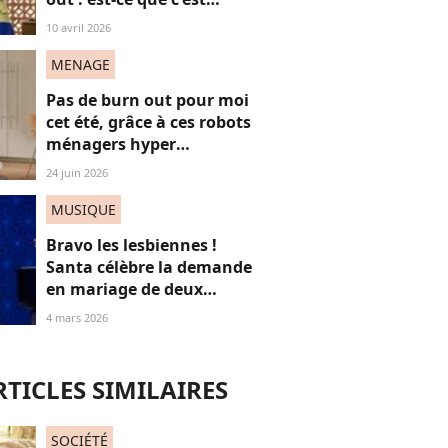
normal ?
10 avril 2026
MENAGE
Pas de burn out pour moi
cet été, grâce à ces robots
ménagers hyper
performants
24 juin 2026
MUSIQUE
Bravo les lesbiennes !
Santa célèbre la demande
en mariage de deux
femmes en plein concert
4 mars 2026
et c’est juste réjouissant
RTICLES SIMILAIRES
SOCIÉTÉ