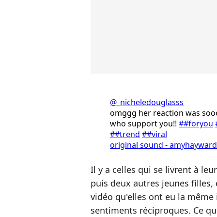
@_nicheledouglasss
omggg her reaction was sooo 
who support you!!
##foryou
##trend
##viral
original sound - amyhaywardo
Il y a celles qui se livrent à le
puis deux autres jeunes filles
vidéo qu'elles ont eu la même i
sentiments réciproques. Ce qui