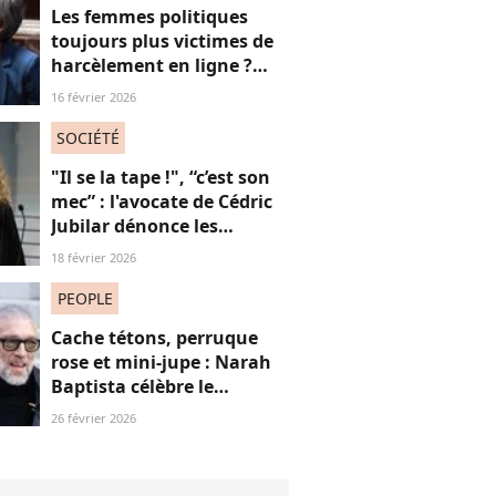
Les femmes politiques
toujours plus victimes de
harcèlement en ligne ?
Une étude interroge ce
16 février 2026
fléau alarmant
SOCIÉTÉ
"Il se la tape !", “c’est son
mec” : l'avocate de Cédric
Jubilar dénonce les
réflexions misogynes
18 février 2026
qu’elle subit, et que
subissent toutes ses
PEOPLE
consœurs
Cache tétons, perruque
rose et mini-jupe : Narah
Baptista célèbre le
carnaval de Rio avec son
26 février 2026
compagnon Vincent Cassel
de 30 ans son aîné