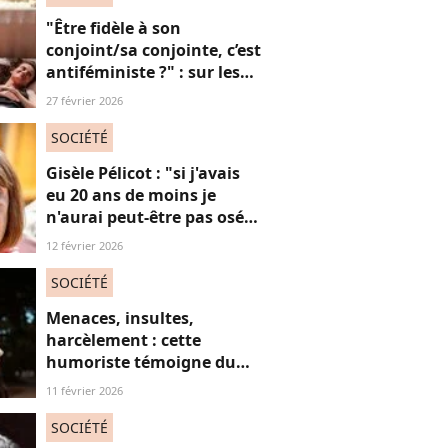
"Être fidèle à son
conjoint/sa conjointe, c’est
antiféministe ?" : sur les
réseaux sociaux, cette
27 février 2026
question fait débat
SOCIÉTÉ
Gisèle Pélicot : "si j'avais
eu 20 ans de moins je
n'aurai peut-être pas osé
refuser le huis-clos"
12 février 2026
SOCIÉTÉ
Menaces, insultes,
harcèlement : cette
humoriste témoigne du
sort des femmes sur les
11 février 2026
réseaux sociaux
SOCIÉTÉ