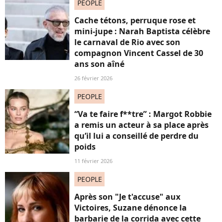
PEOPLE
Cache tétons, perruque rose et
mini-jupe : Narah Baptista célèbre
le carnaval de Rio avec son
compagnon Vincent Cassel de 30
ans son aîné
26 février 2026
PEOPLE
“Va te faire f**tre” : Margot Robbie
a remis un acteur à sa place après
qu’il lui a conseillé de perdre du
poids
11 février 2026
PEOPLE
Après son "Je t'accuse" aux
Victoires, Suzane dénonce la
barbarie de la corrida avec cette