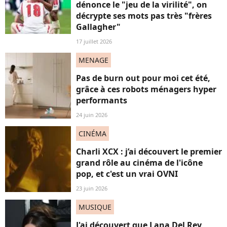
dénonce le "jeu de la virilité", on
décrypte ses mots pas très "frères
Gallagher"
17 juillet 2026
MENAGE
Pas de burn out pour moi cet été,
grâce à ces robots ménagers hyper
performants
24 juin 2026
CINÉMA
Charli XCX : j’ai découvert le premier
grand rôle au cinéma de l'icône
pop, et c'est un vrai OVNI
23 juin 2026
MUSIQUE
J'ai découvert que Lana Del Rey