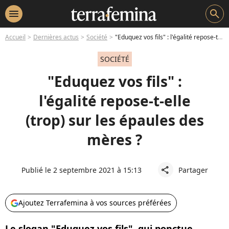
menu
search
Accueil
Dernières actus
Société
"Eduquez vos fils" : l'égalité repose-t-elle (trop) sur les épaules des mères ?
SOCIÉTÉ
"Eduquez vos fils" :
l'égalité repose-t-elle
(trop) sur les épaules des
mères ?
Publié le 2 septembre 2021 à 15:13
Partager
share
Ajoutez Terrafemina à vos sources préférées
Le slogan "Eduquez vos fils", qui ponctue