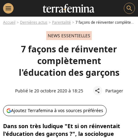
menu
search
Accueil
Dernières actus
Parentalité
7 façons de réinventer complètement l'éducation des garçons
NEWS ESSENTIELLES
7 façons de réinventer
complètement
l'éducation des garçons
Publié le 20 octobre 2020 à 18:25
Partager
share
Ajoutez Terrafemina à vos sources préférées
Dans son très ludique "Et si on réinventait
l'éducation des garçons ?", la sociologue