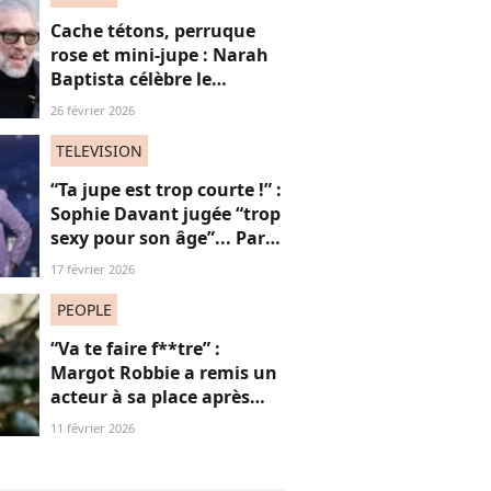
Cache tétons, perruque
rose et mini-jupe : Narah
Baptista célèbre le
carnaval de Rio avec son
26 février 2026
compagnon Vincent Cassel
de 30 ans son aîné
TELEVISION
“Ta jupe est trop courte !” :
Sophie Davant jugée “trop
sexy pour son âge”... Par
des femmes (adieu la
17 février 2026
sororité ?)
PEOPLE
“Va te faire f**tre” :
Margot Robbie a remis un
acteur à sa place après
qu’il lui a conseillé de
11 février 2026
perdre du poids