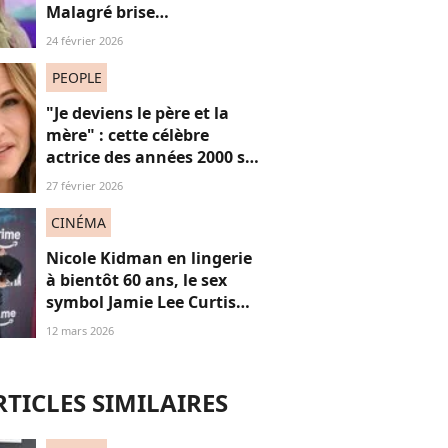
Malagré brise
courageusement un tabou
24 février 2026
(bravo)
PEOPLE
"Je deviens le père et la
mère" : cette célèbre
actrice des années 2000 se
confie sur sa vie de parent
27 février 2026
célibataire
CINÉMA
Nicole Kidman en lingerie
à bientôt 60 ans, le sex
symbol Jamie Lee Curtis
applaudit “son audace”
12 mars 2026
RTICLES SIMILAIRES