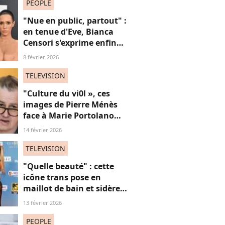
PEOPLE
"Nue en public, partout" :
en tenue d'Eve, Bianca
Censori s'exprime enfin
sur ses tenues sulfureuses
8 février 2026
et son couple "hyper
toxique" avec Kanye West
TELEVISION
"Culture du vi0l », ces
images de Pierre Ménès
face à Marie Portolano
refont surface et choquent
14 février 2026
les internautes
TELEVISION
"Quelle beauté" : cette
icône trans pose en
maillot de bain et sidère
ses fans, une ode intime
13 février 2026
aux "vies trans"
PEOPLE