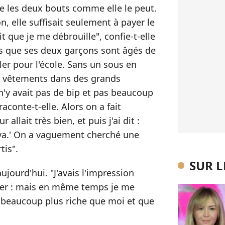
dre les deux bouts comme elle le peut.
, elle suffi­sait seule­ment à payer le
ait que je me débrouille", confie-t-elle
rs que ses deux garçons sont âgés de
ller pour l'école. Sans un sous en
es vêtements dans des grands
n'y avait pas de bip et pas beau­coup
conte-t-elle. Alors on a fait
r allait très bien, et puis j'ai dit :
va.' On a vague­ment cher­ché une
tis".
SUR 
ujourd'hui. "J'avais l'impres­sion
é­rer : mais en même temps je me
 beau­coup plus riche que moi et que