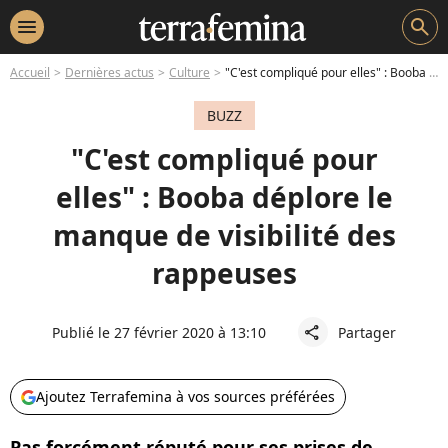
menu
search
Accueil
Dernières actus
Culture
"C'est compliqué pour elles" : Booba déplore le manque de visibilité des rappeuses
BUZZ
"C'est compliqué pour
elles" : Booba déplore le
manque de visibilité des
rappeuses
Publié le 27 février 2020 à 13:10
Partager
share
Ajoutez Terrafemina à vos sources préférées
Pas forcément réputé pour ses prises de