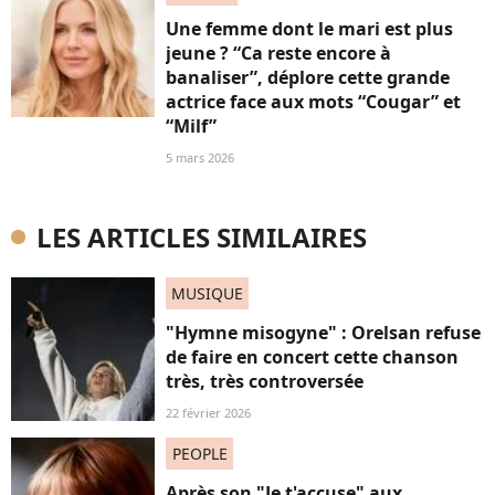
Une femme dont le mari est plus
jeune ? “Ca reste encore à
banaliser”, déplore cette grande
actrice face aux mots “Cougar” et
“Milf”
5 mars 2026
LES ARTICLES SIMILAIRES
MUSIQUE
"Hymne misogyne" : Orelsan refuse
de faire en concert cette chanson
très, très controversée
22 février 2026
PEOPLE
Après son "Je t'accuse" aux