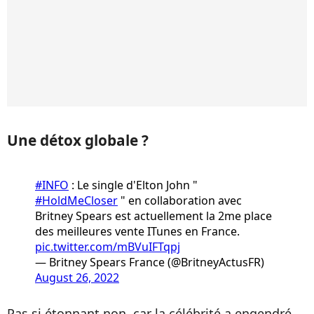
Une détox globale ?
#INFO
: Le single d'Elton John "
#HoldMeCloser
" en collaboration avec
Britney Spears est actuellement la 2me place
des meilleures vente ITunes en France.
pic.twitter.com/mBVuIFTqpj
— Britney Spears France (@BritneyActusFR)
August 26, 2022
Pas si étonnant non, car la célébrité a engendré