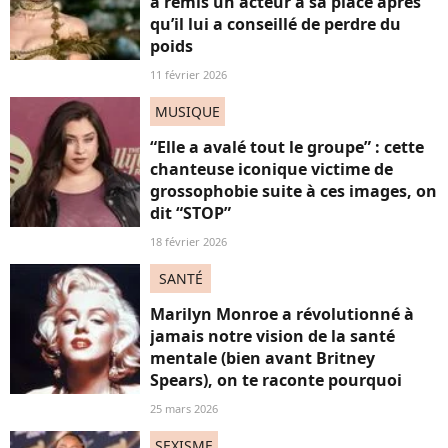
a remis un acteur à sa place après
qu’il lui a conseillé de perdre du
poids
11 février 2026
MUSIQUE
“Elle a avalé tout le groupe” : cette
chanteuse iconique victime de
grossophobie suite à ces images, on
dit “STOP”
18 février 2026
SANTÉ
Marilyn Monroe a révolutionné à
jamais notre vision de la santé
mentale (bien avant Britney
Spears), on te raconte pourquoi
25 mars 2026
SEXISME