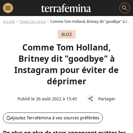
menu
search
Accueil
Toutes les actus
Comme Tom Holland, Britney dit "goodbye" à Instagram pour éviter de déprimer
BUZZ
Comme Tom Holland,
Britney dit "goodbye" à
Instagram pour éviter de
déprimer
Publié le 26 août 2022 à 15:45
Partager
share
Ajoutez Terrafemina à vos sources préférées
De plus en plus de stars annoncent quitter les