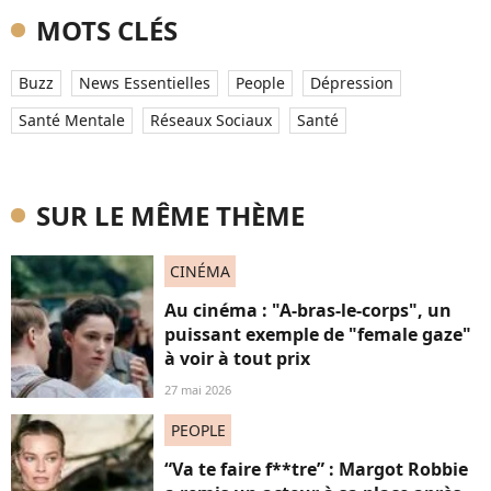
MOTS CLÉS
Buzz
News Essentielles
People
Dépression
Santé Mentale
Réseaux Sociaux
Santé
SUR LE MÊME THÈME
CINÉMA
Au cinéma : "A-bras-le-corps", un
puissant exemple de "female gaze"
à voir à tout prix
27 mai 2026
PEOPLE
“Va te faire f**tre” : Margot Robbie