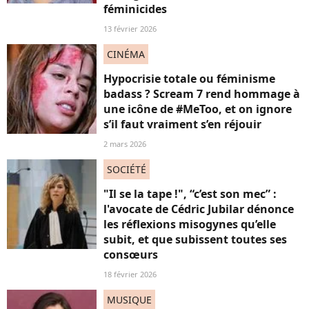
féminicides
13 février 2026
CINÉMA
Hypocrisie totale ou féminisme
badass ? Scream 7 rend hommage à
une icône de #MeToo, et on ignore
s’il faut vraiment s’en réjouir
2 mars 2026
SOCIÉTÉ
"Il se la tape !", “c’est son mec” :
l'avocate de Cédric Jubilar dénonce
les réflexions misogynes qu’elle
subit, et que subissent toutes ses
consœurs
18 février 2026
MUSIQUE