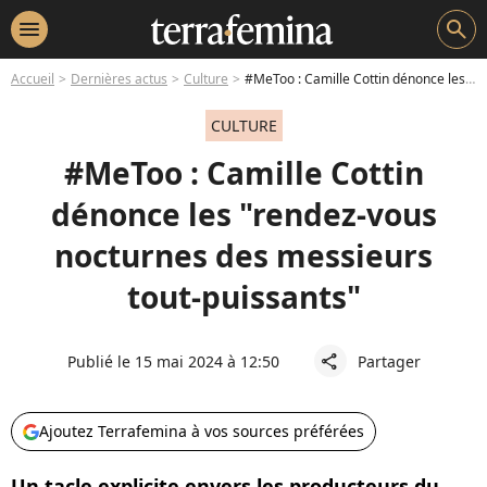
menu
search
Accueil
Dernières actus
Culture
#MeToo : Camille Cottin dénonce les "rendez-vous nocturnes des messieurs tout-puissants"
CULTURE
#MeToo : Camille Cottin
dénonce les "rendez-vous
nocturnes des messieurs
tout-puissants"
Publié le 15 mai 2024 à 12:50
Partager
share
Ajoutez Terrafemina à vos sources préférées
Un tacle explicite envers les producteurs du