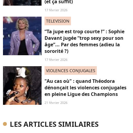
(et ça suffit)
17 février 2026
TELEVISION
“Ta jupe est trop courte !” : Sophie
Davant jugée “trop sexy pour son
âge”... Par des femmes (adieu la
sororité ?)
17 février 2026
VIOLENCES CONJUGALES
"Au cas où" : quand Théodora
dénonçait les violences conjugales
en pleine Ligue des Champions
21 février 2026
LES ARTICLES SIMILAIRES