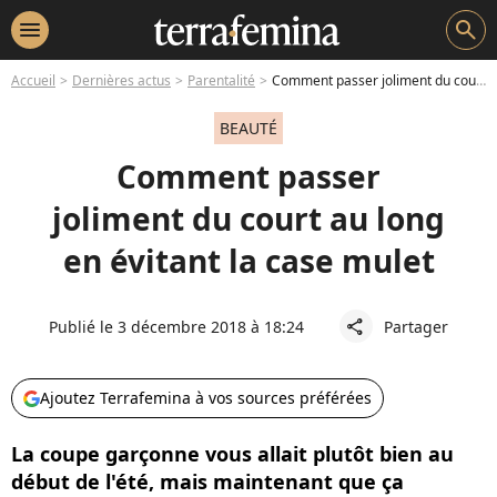
menu
search
Accueil
Dernières actus
Parentalité
Comment passer joliment du court au long en évitant la case mulet
BEAUTÉ
Comment passer
joliment du court au long
en évitant la case mulet
Publié le 3 décembre 2018 à 18:24
Partager
share
Ajoutez Terrafemina à vos sources préférées
La coupe garçonne vous allait plutôt bien au
début de l'été, mais maintenant que ça