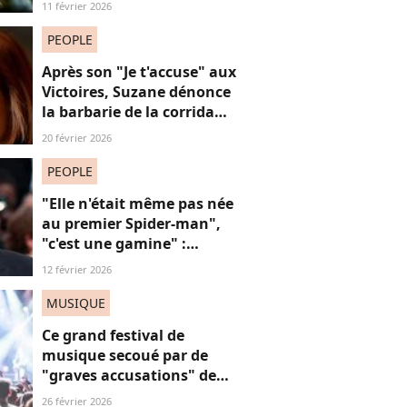
11 février 2026
perdre du poids
PEOPLE
Après son "Je t'accuse" aux
Victoires, Suzane dénonce
la barbarie de la corrida
avec cette reprise iconique
20 février 2026
PEOPLE
"Elle n'était même pas née
au premier Spider-man",
"c'est une gamine" :
l'apparition de cet acteur
12 février 2026
avec sa petite amie de 30
ans de moins que lui
MUSIQUE
suscite la critique
Ce grand festival de
musique secoué par de
"graves accusations" de
violences sexistes et
26 février 2026