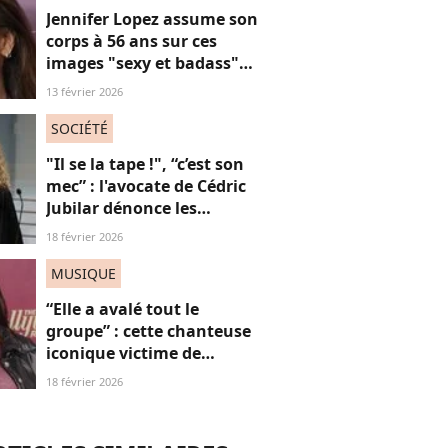
Jennifer Lopez assume son
corps à 56 ans sur ces
images "sexy et badass"
mais ça ne plaît pas à tout
13 février 2026
le monde
SOCIÉTÉ
"Il se la tape !", “c’est son
mec” : l'avocate de Cédric
Jubilar dénonce les
réflexions misogynes
18 février 2026
qu’elle subit, et que
subissent toutes ses
MUSIQUE
consœurs
“Elle a avalé tout le
groupe” : cette chanteuse
iconique victime de
grossophobie suite à ces
18 février 2026
images, on dit “STOP”