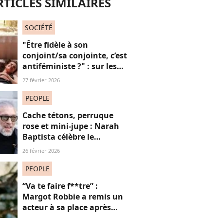
RTICLES SIMILAIRES
SOCIÉTÉ
"Être fidèle à son
conjoint/sa conjointe, c’est
antiféministe ?" : sur les
réseaux sociaux, cette
27 février 2026
question fait débat
PEOPLE
Cache tétons, perruque
rose et mini-jupe : Narah
Baptista célèbre le
carnaval de Rio avec son
26 février 2026
compagnon Vincent Cassel
de 30 ans son aîné
PEOPLE
“Va te faire f**tre” :
Margot Robbie a remis un
acteur à sa place après
qu’il lui a conseillé de