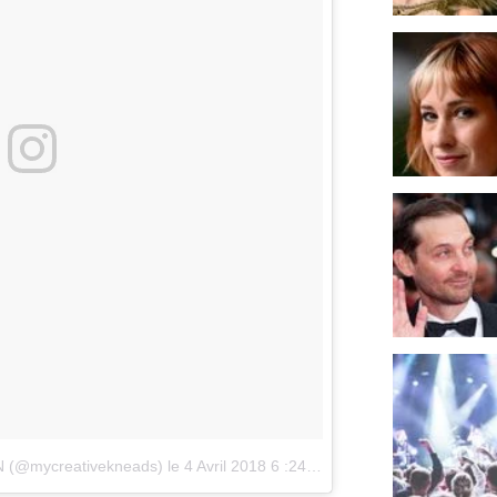
RN (@mycreativekneads)
le
4 Avril 2018 6 :24 PDT