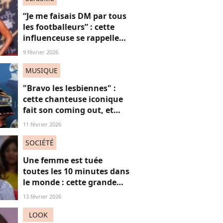
“Je me faisais DM par tous
les footballeurs” : cette
influenceuse se rappelle
l’hypersexualisation
9 février 2026
qu’elle a subi à seulement
14 ans
MUSIQUE
"Bravo les lesbiennes" :
cette chanteuse iconique
fait son coming out, et
non, on ne "s'en fout" pas
11 février 2026
du tout (voilà pourquoi)
SOCIÉTÉ
Une femme est tuée
toutes les 10 minutes dans
le monde : cette grande
actrice et amie de Marie
13 février 2026
Trintignant dénonce le
fléau des féminicides
LOOK