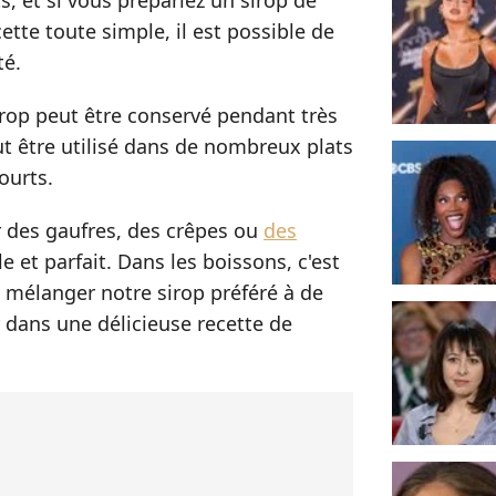
ts, et si vous prépariez un sirop de
ette toute simple, il est possible de
té.
irop peut être conservé pendant très
ut être utilisé dans de nombreux plats
ourts.
ur des gaufres, des crêpes ou
des
le et parfait. Dans les boissons, c'est
mélanger notre sirop préféré à de
r dans une délicieuse recette de