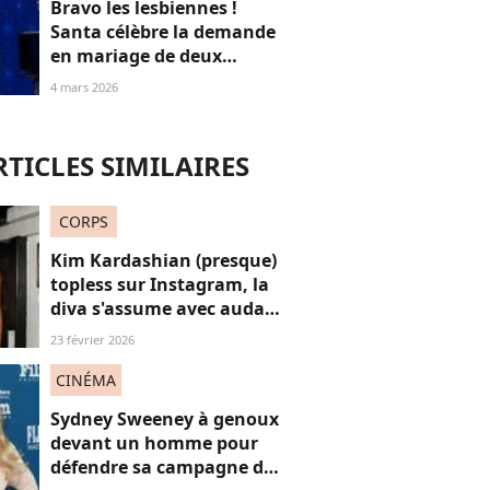
Bravo les lesbiennes !
Santa célèbre la demande
en mariage de deux
femmes en plein concert
4 mars 2026
et c’est juste réjouissant
RTICLES SIMILAIRES
CORPS
Kim Kardashian (presque)
topless sur Instagram, la
diva s'assume avec audace
à plus de 40 ans
23 février 2026
CINÉMA
Sydney Sweeney à genoux
devant un homme pour
défendre sa campagne de