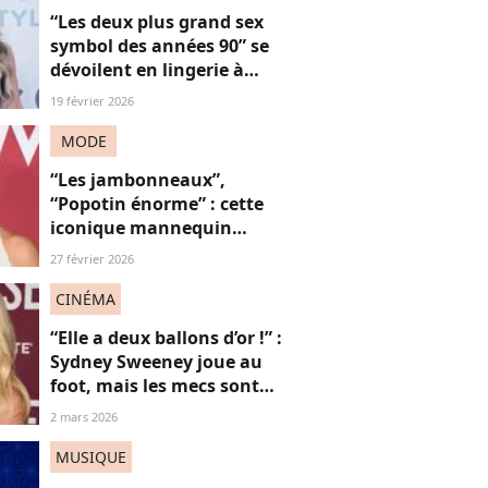
“Les deux plus grand sex
symbol des années 90” se
dévoilent en lingerie à
plus de 50 ans, face au
19 février 2026
fléau du slut shaming
MODE
“Les jambonneaux”,
“Popotin énorme” : cette
iconique mannequin
victime de grossophobie,
27 février 2026
jugée “trop potelée”… Par
des femmes
CINÉMA
“Elle a deux ballons d’or !” :
Sydney Sweeney joue au
foot, mais les mecs sont
obsédés par ses seins (au
2 mars 2026
secours)
MUSIQUE