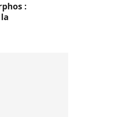
phos :
 la