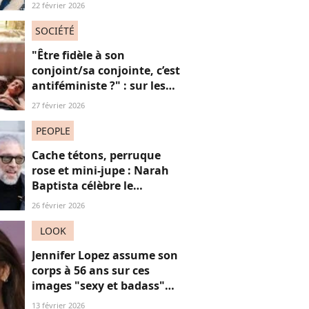
lingerie : on en a marre ou
22 février 2026
pas ?
SOCIÉTÉ
"Être fidèle à son
conjoint/sa conjointe, c’est
antiféministe ?" : sur les
réseaux sociaux, cette
27 février 2026
question fait débat
PEOPLE
Cache tétons, perruque
rose et mini-jupe : Narah
Baptista célèbre le
carnaval de Rio avec son
26 février 2026
compagnon Vincent Cassel
de 30 ans son aîné
LOOK
Jennifer Lopez assume son
corps à 56 ans sur ces
images "sexy et badass"
mais ça ne plaît pas à tout
13 février 2026