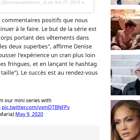
 (@mariacastellanos_ri)
on
Jun 27, 2019 at 10:10am PDT
e commentaires positifs que nous
uer à le faire. Le but de la série est
corps portant des vêtements dans
es deux superbes", affirme Denise
usser l'expérience un cran plus loin
s fringues, et en lançant le hashtag
 taille"). Le succès est au rendez-vous
.
m our mini series with
s
pic.twitter.com/vxmDTBNFPv
Maria)
May 9, 2020