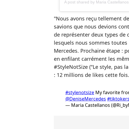
A post shared by Maria Castellanos
"Nous avons reçu tellement d
savions que nous devions contin
de représenter deux types de 
lesquels nous sommes toutes l
Mercedes. Prochaine étape : po
en enfilant carrément les même
#StyleNotSize ("Le style, pas la
: 12 millions de likes cette fois
#stylenotsize
My favorite fro
@DeniseMercedes
#tiktoker
— Maria Castellanos (@Ri_by