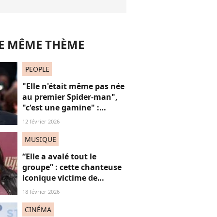
LE MÊME THÈME
PEOPLE
"Elle n'était même pas née
au premier Spider-man",
"c'est une gamine" :
l'apparition de cet acteur
12 février 2026
avec sa petite amie de 30
ans de moins que lui
MUSIQUE
suscite la critique
“Elle a avalé tout le
groupe” : cette chanteuse
iconique victime de
grossophobie suite à ces
18 février 2026
images, on dit “STOP”
CINÉMA