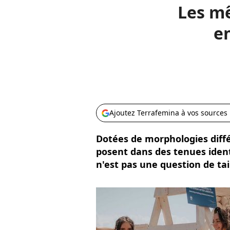
Les m
en
Ajoutez Terrafemina à vos sources
Dotées de morphologies diff
posent dans des tenues ident
n'est pas une question de tail