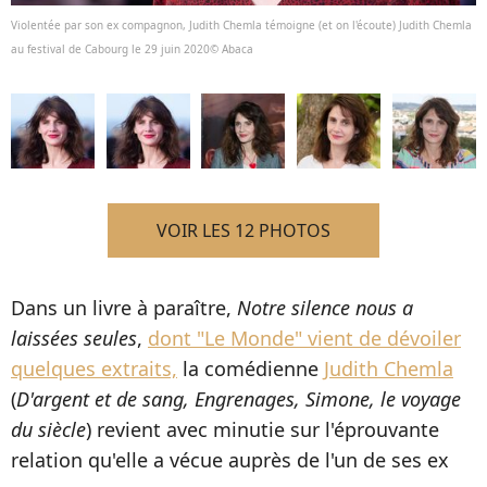
Violentée par son ex compagnon, Judith Chemla témoigne (et on l'écoute) Judith Chemla
au festival de Cabourg le 29 juin 2020© Abaca
VOIR LES 12 PHOTOS
Dans un livre à paraître,
Notre silence nous a
laissées seules
,
dont "Le Monde" vient de dévoiler
quelques extraits,
la comédienne
Judith Chemla
(
D'argent et de sang, Engrenages, Simone, le voyage
du siècle
) revient avec minutie sur l'éprouvante
relation qu'elle a vécue auprès de l'un de ses ex