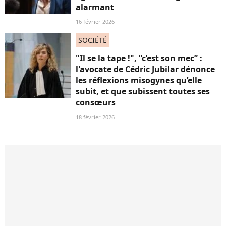
alarmant
16 février 2026
SOCIÉTÉ
"Il se la tape !", “c’est son mec” :
l'avocate de Cédric Jubilar dénonce
les réflexions misogynes qu’elle
subit, et que subissent toutes ses
consœurs
18 février 2026