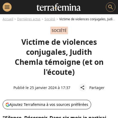
menu
search
Accueil
Dernières actus
Société
Victime de violences conjugales, Judith Chemla témoigne (et on l'écoute)
SOCIÉTÉ
Victime de violences
conjugales, Judith
Chemla témoigne (et on
l'écoute)
Publié le 25 janvier 2024 à 17:37
Partager
share
Ajoutez Terrafemina à vos sources préférées
"Silence. Désespoir. Dans six mois je partirai,