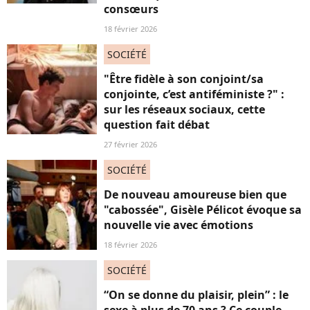
consœurs
18 février 2026
SOCIÉTÉ
"Être fidèle à son conjoint/sa
conjointe, c’est antiféministe ?" :
sur les réseaux sociaux, cette
question fait débat
27 février 2026
SOCIÉTÉ
De nouveau amoureuse bien que
"cabossée", Gisèle Pélicot évoque sa
nouvelle vie avec émotions
18 février 2026
SOCIÉTÉ
“On se donne du plaisir, plein” : le
sexe à plus de 70 ans ? Ce couple