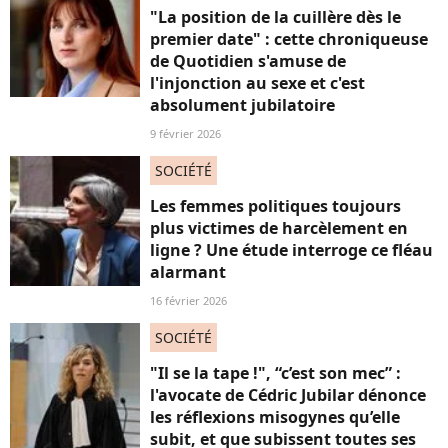
"La position de la cuillère dès le
premier date" : cette chroniqueuse
de Quotidien s'amuse de
l'injonction au sexe et c'est
absolument jubilatoire
9 février 2026
SOCIÉTÉ
Les femmes politiques toujours
plus victimes de harcèlement en
ligne ? Une étude interroge ce fléau
alarmant
16 février 2026
SOCIÉTÉ
"Il se la tape !", “c’est son mec” :
l'avocate de Cédric Jubilar dénonce
les réflexions misogynes qu’elle
subit, et que subissent toutes ses