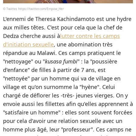
© Twitter, https://twitter.com/Empow_Her
L'ennemi de Theresa Kachindamoto est une hydre
aux milles têtes. C'est pour cela que la chef de
Dedza cherche aussi à
lutter contre les camps
d'initiation sexuelle
, une abomination très
répandue au Malawi. Ces camps pratiquent le
"nettoyage" ou "
kusasa fumbi
" : la "poussière
d'enfance" de filles à partir de 7 ans, est
"nettoyée" par un homme qui va de village en
village et qu'on surnomme la "hyène". Celui
chargé de déflorer les -très- jeunes vierges. On y
envoie aussi les fillettes afin qu'elles apprennent à
"satisfaire un homme" : elles sont souvent forcées
pour cela d'avoir une relation sexuelle avec un
homme plus âgé, leur "professeur". Ces camps ne