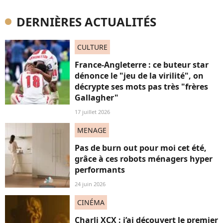
DERNIÈRES ACTUALITÉS
CULTURE
France-Angleterre : ce buteur star
dénonce le "jeu de la virilité", on
décrypte ses mots pas très "frères
Gallagher"
17 juillet 2026
MENAGE
Pas de burn out pour moi cet été,
grâce à ces robots ménagers hyper
performants
24 juin 2026
CINÉMA
Charli XCX : j’ai découvert le premier