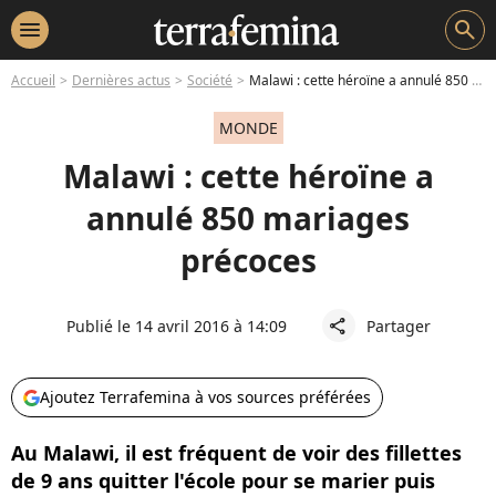
menu
search
Accueil
Dernières actus
Société
Malawi : cette héroïne a annulé 850 mariages précoces
MONDE
Malawi : cette héroïne a
annulé 850 mariages
précoces
Publié le 14 avril 2016 à 14:09
Partager
share
Ajoutez Terrafemina à vos sources préférées
Au Malawi, il est fréquent de voir des fillettes
de 9 ans quitter l'école pour se marier puis