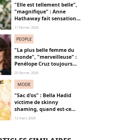
"Elle est tellement belle",
"magnifique" : Anne
Hathaway fait sensation
en robe en dentelle
11 février 2026
transparente
PEOPLE
"La plus belle femme du
monde", "merveilleuse" :
Penélope Cruz toujours
aussi charismatique à 51
20 février 2026
ans
MODE
"Sac d'os" : Bella Hadid
victime de skinny
shaming, quand est-ce
qu’on arrête de trouver les
12 mars 2026
femmes “trop maigres” ?