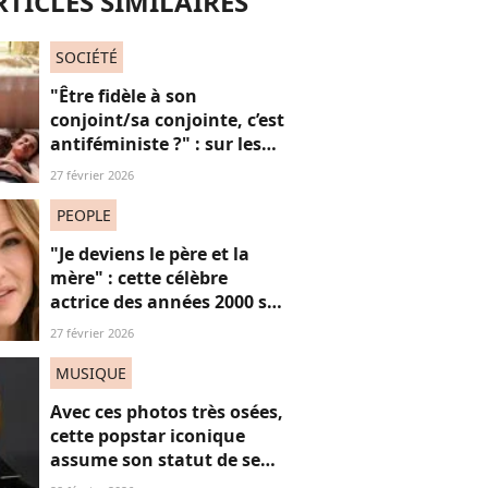
RTICLES SIMILAIRES
SOCIÉTÉ
"Être fidèle à son
conjoint/sa conjointe, c’est
antiféministe ?" : sur les
réseaux sociaux, cette
27 février 2026
question fait débat
PEOPLE
"Je deviens le père et la
mère" : cette célèbre
actrice des années 2000 se
confie sur sa vie de parent
27 février 2026
célibataire
MUSIQUE
Avec ces photos très osées,
cette popstar iconique
assume son statut de sex
symbol (et c'est féministe)