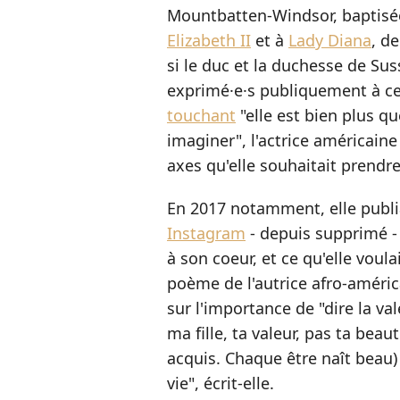
Mountbatten-Windsor, baptisé
Elizabeth II
et à
Lady Diana
, d
si le duc et la duchesse de Su
exprimé·e·s publiquement à ce
touchant
"elle est bien plus q
imaginer", l'actrice américain
axes qu'elle souhaitait prendre 
En 2017 notamment, elle publi
Instagram
- depuis supprimé - 
à son coeur, et ce qu'elle voulai
poème de l'autrice afro-améric
sur l'importance de "dire la val
ma fille, ta valeur, pas ta beau
acquis. Chaque être naît beau) 
vie", écrit-elle.