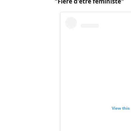
"Fière d'être féministe"
View this