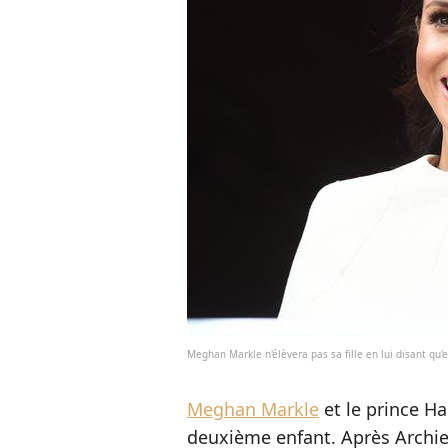
Meghan Markle n'élèvera pas sa fille en lui disant qu'
Meghan Markle
et le prince Har
deuxième enfant. Après Archie, 