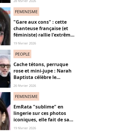
28 février 2026
FEMINISME
"Gare aux cons" : cette
chanteuse française (et
féministe) rallie l'extrême
droite ? Les fans "très
19 février 2026
déçus"
PEOPLE
Cache tétons, perruque
rose et mini-jupe : Narah
Baptista célèbre le
carnaval de Rio avec son
26 février 2026
compagnon Vincent Cassel
de 30 ans son aîné
FEMINISME
EmRata "sublime" en
lingerie sur ces photos
iconiques, elle fait de sa
sensualité une force
19 février 2026