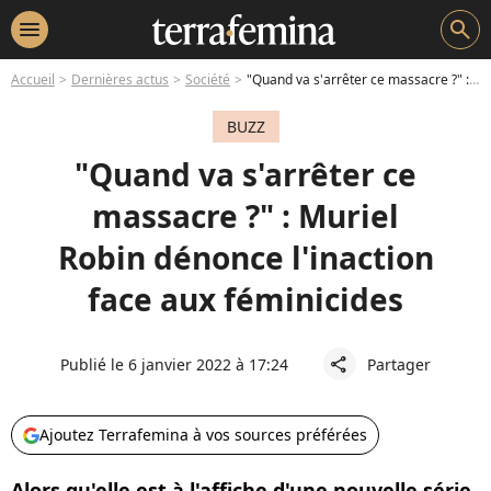
menu
search
Accueil
Dernières actus
Société
"Quand va s'arrêter ce massacre ?" : Muriel Robin dénonce l'inaction face aux féminicides
BUZZ
"Quand va s'arrêter ce
massacre ?" : Muriel
Robin dénonce l'inaction
face aux féminicides
Publié le 6 janvier 2022 à 17:24
Partager
share
Ajoutez Terrafemina à vos sources préférées
Alors qu'elle est à l'affiche d'une nouvelle série