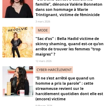
famille”, dénonce Valérie Bonneton
dans son hommage à Marie
Trintignant, victime de féminicide
3 mars 2026
MODE
"Sac d'os" : Bella Hadid victime de
skinny shaming, quand est-ce qu’on
arrête de trouver les femmes “trop
maigres” ?
12 mars 2026
CYBER-HARCÈLEMENT
“Il ne s’est arrêté que quand un
homme a pris la parole” : cette
streameuse revient sur le
harcèlement quotidien dont elle est
(encore) victime
9 février 2026