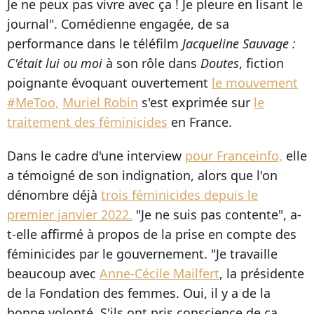
Je ne peux pas vivre avec ça ! Je pleure en lisant le
journal". Comédienne engagée, de sa
performance dans le téléfilm
Jacqueline Sauvage :
C'était lui ou moi
à son rôle dans
Doutes
, fiction
poignante évoquant ouvertement
le mouvement
#MeToo,
Muriel Robin
s'est exprimée sur
le
traitement des féminicides
en France.
Dans le cadre d'une interview
pour Franceinfo,
elle
a témoigné de son indignation, alors que l'on
dénombre déjà
trois féminicides depuis le
premier janvier 2022.
"Je ne suis pas contente", a-
t-elle affirmé à propos de la prise en compte des
féminicides par le gouvernement. "Je travaille
beaucoup avec
Anne-Cécile Mailfert
, la présidente
de la Fondation des femmes. Oui, il y a de la
bonne volonté. S'ils ont pris conscience de ça,