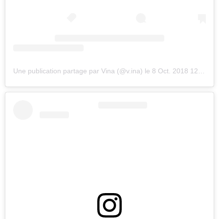
Une publication partage par Vina (@v.ina)
le
8 Oct. 2018 12 :02 PDT