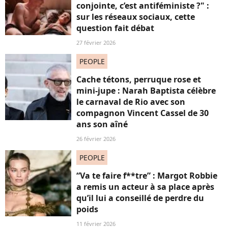
conjointe, c’est antiféministe ?" :
sur les réseaux sociaux, cette
question fait débat
27 février 2026
PEOPLE
Cache tétons, perruque rose et
mini-jupe : Narah Baptista célèbre
le carnaval de Rio avec son
compagnon Vincent Cassel de 30
ans son aîné
26 février 2026
PEOPLE
“Va te faire f**tre” : Margot Robbie
a remis un acteur à sa place après
qu’il lui a conseillé de perdre du
poids
11 février 2026