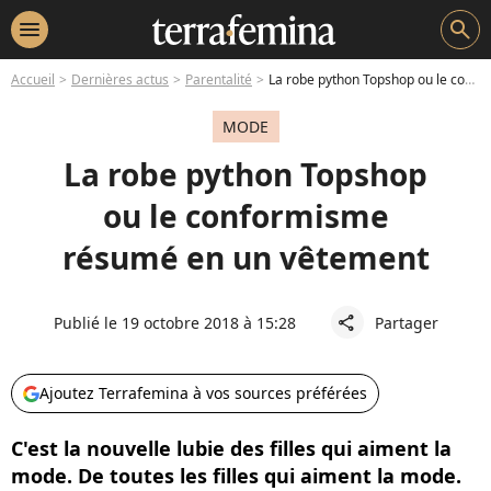
menu
search
Accueil
Dernières actus
Parentalité
La robe python Topshop ou le conformisme résumé en un vêtement
MODE
La robe python Topshop
ou le conformisme
résumé en un vêtement
Publié le 19 octobre 2018 à 15:28
Partager
share
Ajoutez Terrafemina à vos sources préférées
C'est la nouvelle lubie des filles qui aiment la
mode. De toutes les filles qui aiment la mode.