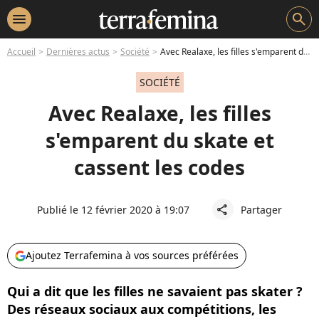
menu
search
Accueil
Dernières actus
Société
Avec Realaxe, les filles s'emparent du skate et cassent les codes
SOCIÉTÉ
Avec Realaxe, les filles
s'emparent du skate et
cassent les codes
Publié le 12 février 2020 à 19:07
Partager
share
Ajoutez Terrafemina à vos sources préférées
Qui a dit que les filles ne savaient pas skater ?
Des réseaux sociaux aux compétitions, les