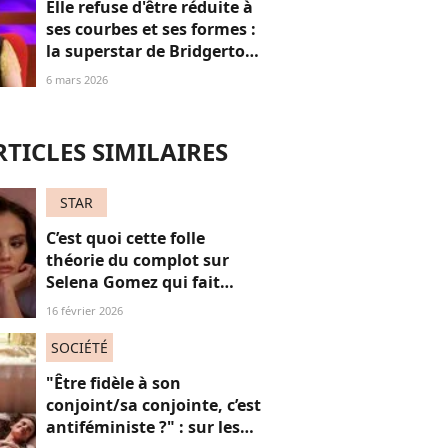
Elle refuse d'être réduite à
ses courbes et ses formes :
la superstar de Bridgerton
"se fout" du "body
6 mars 2026
positive", elle s'explique
RTICLES SIMILAIRES
STAR
C’est quoi cette folle
théorie du complot sur
Selena Gomez qui fait
parler Internet ?
16 février 2026
SOCIÉTÉ
"Être fidèle à son
conjoint/sa conjointe, c’est
antiféministe ?" : sur les