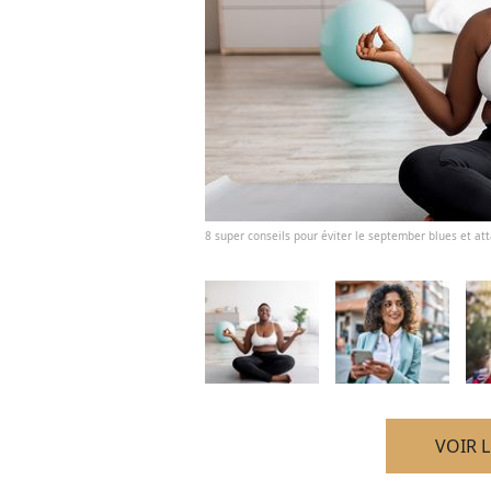
8 super conseils pour éviter le september blues et at
VOIR 