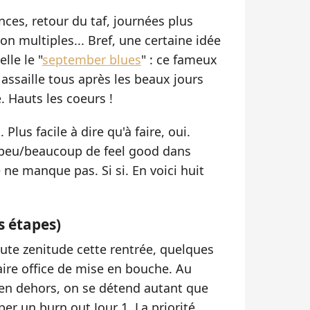
ances, retour du taf, journées plus
n multiples... Bref, une certaine idée
lle le "
september blues
" : ce fameux
ssaille tous après les beaux jours
e. Hauts les coeurs !
Plus facile à dire qu'à faire, oui.
 peu/beaucoup de feel good dans
ne manque pas. Si si. En voici huit
s étapes)
ute zenitude cette rentrée, quelques
ire office de mise en bouche. Au
 en dehors, on se détend autant que
per un burn out Jour 1. La priorité