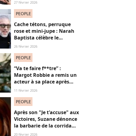
réseaux sociaux, cette
27 février 2026
question fait débat
PEOPLE
Cache tétons, perruque
rose et mini-jupe : Narah
Baptista célèbre le
carnaval de Rio avec son
26 février 2026
compagnon Vincent Cassel
de 30 ans son aîné
PEOPLE
“Va te faire f**tre” :
Margot Robbie a remis un
acteur à sa place après
qu’il lui a conseillé de
11 février 2026
perdre du poids
PEOPLE
Après son "Je t'accuse" aux
Victoires, Suzane dénonce
la barbarie de la corrida
avec cette reprise iconique
20 février 2026