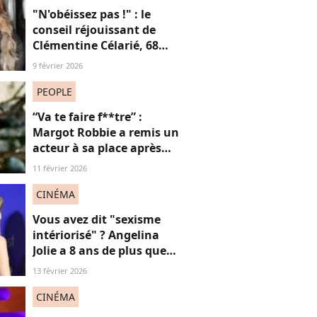
"N'obéissez pas !" : le
conseil réjouissant de
Clémentine Célarié, 68
ans, aux jeunes femmes
9 février 2026
"accusées d'en faire
toujours trop"
PEOPLE
“Va te faire f**tre” :
Margot Robbie a remis un
acteur à sa place après
qu’il lui a conseillé de
11 février 2026
perdre du poids
CINÉMA
Vous avez dit "sexisme
intériorisé" ? Angelina
Jolie a 8 ans de plus que
Louis Garrel, son
13 février 2026
compagnon de tapis
rouges, et ça dérange... les
CINÉMA
femmes plus jeunes