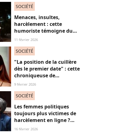
SOCIÉTÉ
Menaces, insultes,
harcèlement : cette
humoriste témoigne du
sort des femmes sur les
11 février 2026
réseaux sociaux
SOCIÉTÉ
"La position de la cuillère
dès le premier date" : cette
chroniqueuse de
Quotidien s'amuse de
9 février 2026
l'injonction au sexe et c'est
absolument jubilatoire
SOCIÉTÉ
Les femmes politiques
toujours plus victimes de
harcèlement en ligne ?
Une étude interroge ce
16 février 2026
fléau alarmant