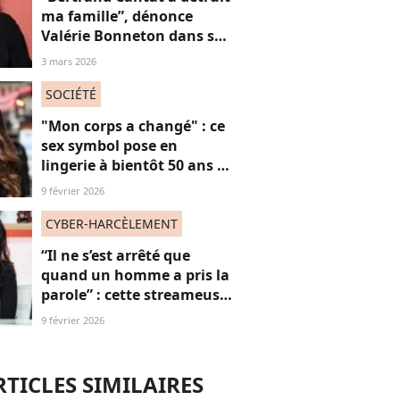
ma famille”, dénonce
Valérie Bonneton dans son
hommage à Marie
3 mars 2026
Trintignant, victime de
féminicide
SOCIÉTÉ
"Mon corps a changé" : ce
sex symbol pose en
lingerie à bientôt 50 ans et
défend ses courbes "body
9 février 2026
positive"
CYBER-HARCÈLEMENT
“Il ne s’est arrêté que
quand un homme a pris la
parole” : cette streameuse
revient sur le harcèlement
9 février 2026
quotidien dont elle est
(encore) victime
RTICLES SIMILAIRES