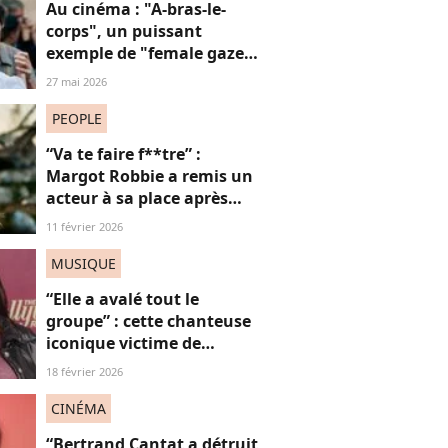
Au cinéma : "A-bras-le-
corps", un puissant
exemple de "female gaze"
à voir à tout prix
27 mai 2026
PEOPLE
“Va te faire f**tre” :
Margot Robbie a remis un
acteur à sa place après
qu’il lui a conseillé de
11 février 2026
perdre du poids
MUSIQUE
“Elle a avalé tout le
groupe” : cette chanteuse
iconique victime de
grossophobie suite à ces
18 février 2026
images, on dit “STOP”
CINÉMA
“Bertrand Cantat a détruit