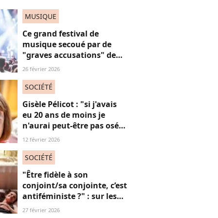
MUSIQUE
Ce grand festival de
musique secoué par de
"graves accusations" de
violences sexistes et
26 février 2026
sexuelles
SOCIÉTÉ
Gisèle Pélicot : "si j'avais
eu 20 ans de moins je
n'aurai peut-être pas osé
refuser le huis-clos"
12 février 2026
SOCIÉTÉ
"Être fidèle à son
conjoint/sa conjointe, c’est
antiféministe ?" : sur les
réseaux sociaux, cette
27 février 2026
question fait débat