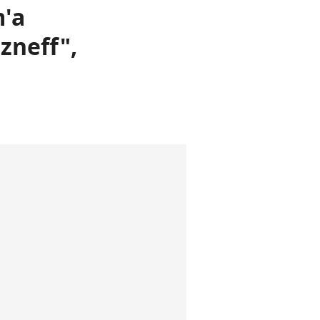
m'a
zneff",