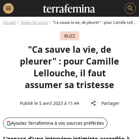
menu
search
Accueil
Toutes les actus
"Ca sauve la vie, de pleurer" : pour Camille Lellouche, il faut assumer sa tristesse
BUZZ
"Ca sauve la vie, de
pleurer" : pour Camille
Lellouche, il faut
assumer sa tristesse
Publié le 5 avril 2023 à 11:44
Partager
share
Ajoutez Terrafemina à vos sources préférées
L'espace d'une interview intimiste accordée à