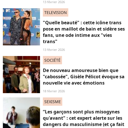
13 février 2026
TELEVISION
"Quelle beauté" : cette icône trans
pose en maillot de bain et sidère ses
fans, une ode intime aux "vies
trans"
13 février 2026
SOCIÉTÉ
De nouveau amoureuse bien que
"cabossée", Gisèle Pélicot évoque sa
nouvelle vie avec émotions
18 février 2026
SEXISME
“Les garçons sont plus misogynes
qu'avant" : cet expert alerte sur les
dangers du masculinisme (et ça fait