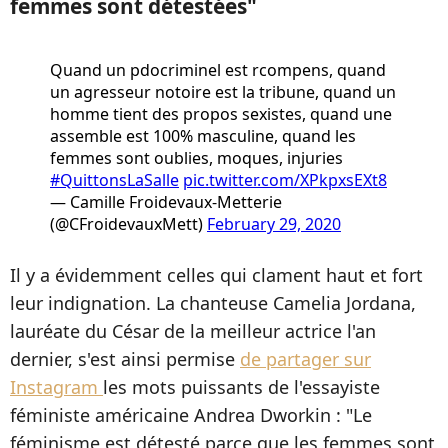
femmes sont détestées"
Quand un pdocriminel est rcompens, quand
un agresseur notoire est la tribune, quand un
homme tient des propos sexistes, quand une
assemble est 100% masculine, quand les
femmes sont oublies, moques, injuries
#QuittonsLaSalle
pic.twitter.com/XPkpxsEXt8
— Camille Froidevaux-Metterie
(@CFroidevauxMett)
February 29, 2020
Il y a évidemment celles qui clament haut et fort
leur indignation. La chanteuse Camelia Jordana,
lauréate du César de la meilleur actrice l'an
dernier, s'est ainsi permise
de partager sur
Instagram
les mots puissants de l'essayiste
féministe américaine Andrea Dworkin : "Le
féminisme est détesté parce que les femmes sont