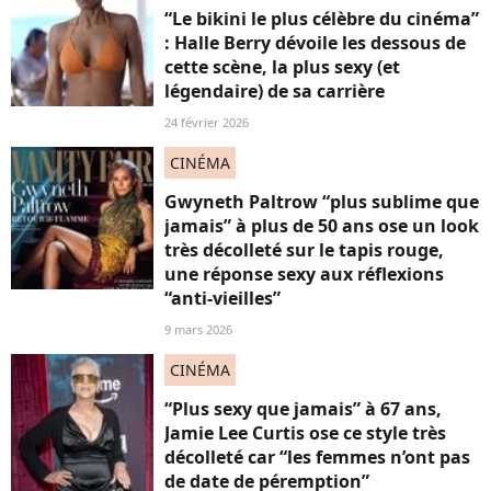
“Le bikini le plus célèbre du cinéma”
: Halle Berry dévoile les dessous de
cette scène, la plus sexy (et
légendaire) de sa carrière
24 février 2026
CINÉMA
Gwyneth Paltrow “plus sublime que
jamais” à plus de 50 ans ose un look
très décolleté sur le tapis rouge,
une réponse sexy aux réflexions
“anti-vieilles”
9 mars 2026
CINÉMA
“Plus sexy que jamais” à 67 ans,
Jamie Lee Curtis ose ce style très
décolleté car “les femmes n’ont pas
de date de péremption”