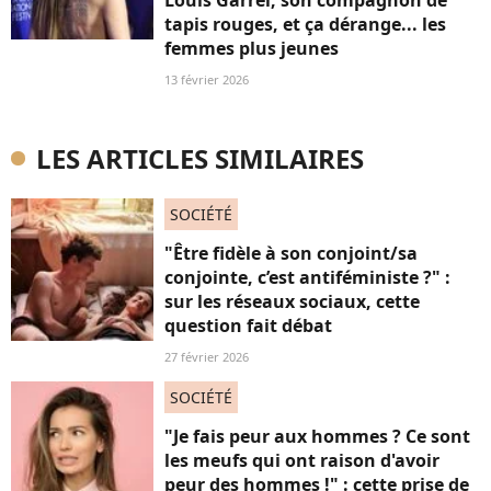
Louis Garrel, son compagnon de
tapis rouges, et ça dérange... les
femmes plus jeunes
13 février 2026
LES ARTICLES SIMILAIRES
SOCIÉTÉ
"Être fidèle à son conjoint/sa
conjointe, c’est antiféministe ?" :
sur les réseaux sociaux, cette
question fait débat
27 février 2026
SOCIÉTÉ
"Je fais peur aux hommes ? Ce sont
les meufs qui ont raison d'avoir
peur des hommes !" : cette prise de