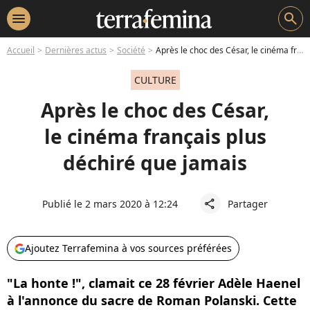
menu
search
Accueil
Dernières actus
Société
Après le choc des César, le cinéma français plus déchiré que jamais
CULTURE
Après le choc des César,
le cinéma français plus
déchiré que jamais
Publié le 2 mars 2020 à 12:24
Partager
share
Ajoutez Terrafemina à vos sources préférées
"La honte !", clamait ce 28 février Adèle Haenel
à l'annonce du sacre de Roman Polanski. Cette