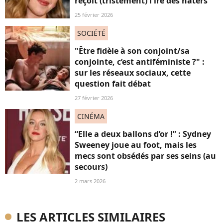
reçoit (tristement) l'ire des haters
25 février 2026
SOCIÉTÉ
"Être fidèle à son conjoint/sa
conjointe, c’est antiféministe ?" :
sur les réseaux sociaux, cette
question fait débat
27 février 2026
CINÉMA
“Elle a deux ballons d’or !” : Sydney
Sweeney joue au foot, mais les
mecs sont obsédés par ses seins (au
secours)
2 mars 2026
LES ARTICLES SIMILAIRES