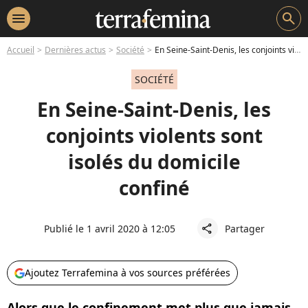
menu
search
Accueil
Dernières actus
Société
En Seine-Saint-Denis, les conjoints violents sont isolés du domicile confiné
SOCIÉTÉ
En Seine-Saint-Denis, les
conjoints violents sont
isolés du domicile
confiné
Publié le 1 avril 2020 à 12:05
Partager
share
Ajoutez Terrafemina à vos sources préférées
Alors que le confinement met plus que jamais