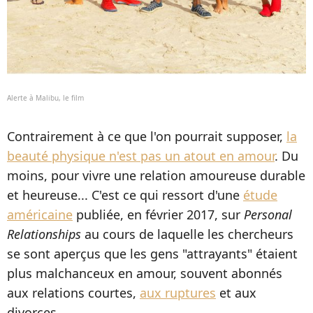
Alerte à Malibu, le film
Contrairement à ce que l'on pourrait supposer,
la
beauté physique n'est pas un atout en amour
. Du
moins, pour vivre une relation amoureuse durable
et heureuse... C'est ce qui ressort d'une
étude
américaine
publiée, en février 2017, sur
Personal
Relationships
au cours de laquelle les chercheurs
se sont aperçus que les gens "attrayants" étaient
plus malchanceux en amour, souvent abonnés
aux relations courtes,
aux ruptures
et aux
divorces.