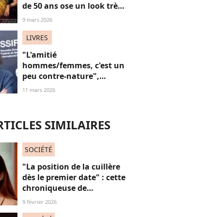
de 50 ans ose un look très
décolleté sur le tapis
9 mars 2026
rouge, une réponse sexy
aux réflexions “anti-
LIVRES
vieilles”
"L'amitié
hommes/femmes, c'est un
peu contre-nature",
théorise Michel
11 mars 2026
Houellebecq face à
Frédéric Taddéi, et ça en
dit long sur sa littérature
RTICLES SIMILAIRES
SOCIÉTÉ
"La position de la cuillère
dès le premier date" : cette
chroniqueuse de
Quotidien s'amuse de
9 février 2026
l'injonction au sexe et c'est