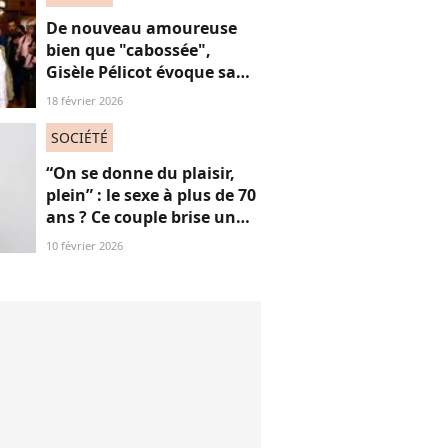
De nouveau amoureuse
bien que "cabossée",
Gisèle Pélicot évoque sa
nouvelle vie avec
18 février 2026
émotions
SOCIÉTÉ
“On se donne du plaisir,
plein” : le sexe à plus de 70
ans ? Ce couple brise un
non-dit sur ces images
10 février 2026
“jubilatoires”