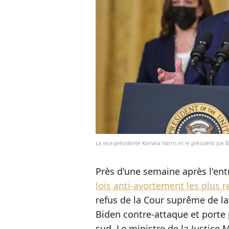
La vice-présidente Kamala Harris et le président Joe
Près d'une semaine après l'en
lois anti-avortement les plus r
refus de la Cour suprême de l
Biden contre-attaque et porte 
sud. Le ministre de la Justice 