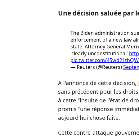
Une décision saluée par l
The Biden administration sue
enforcement of a new law alm
state. Attorney General Merr
'clearly unconstitutional'
htt
pic.twitter.com/45wd21thQW
— Reuters (@Reuters)
Septem
A l'annonce de cette décision,
sans précédent pour les droit
à cette "insulte de l'état de dr
promis "une réponse immédiat
aujourd'hui chose faite.
Cette contre-attaque gouverne