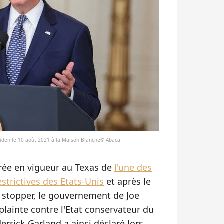
 Biden le 10 août 2021 à la Maison Blanche© Abaca
trée en vigueur au Texas de
l'une des
estrictives des Etats-Unis
et après le
a stopper, le gouvernement de Joe
plainte contre l'Etat conservateur du
Merrick Garland a ainsi déclaré lors