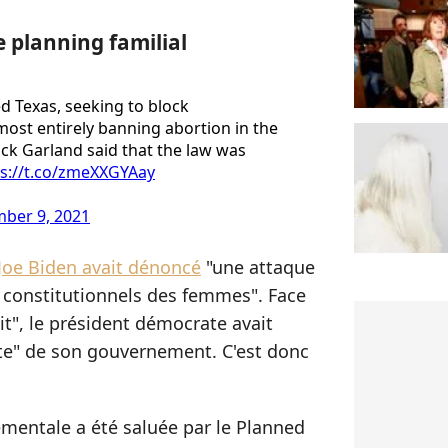
e planning familial
d Texas, seeking to block
ost entirely banning abortion in the
ick Garland said that the law was
ps://t.co/zmeXXGYAay
ber 9, 2021
Joe Biden avait dénoncé
"une attaque
s constitutionnels des femmes". Face
oit", le président démocrate avait
e" de son gouvernement. C'est donc
mentale a été saluée par le Planned