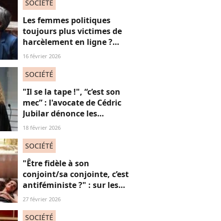
absolument jubilatoire
SOCIÉTÉ
Les femmes politiques
toujours plus victimes de
harcèlement en ligne ?
Une étude interroge ce
16 février 2026
fléau alarmant
SOCIÉTÉ
"Il se la tape !", “c’est son
mec” : l'avocate de Cédric
Jubilar dénonce les
réflexions misogynes
18 février 2026
qu’elle subit, et que
subissent toutes ses
SOCIÉTÉ
consœurs
"Être fidèle à son
conjoint/sa conjointe, c’est
antiféministe ?" : sur les
réseaux sociaux, cette
27 février 2026
question fait débat
SOCIÉTÉ