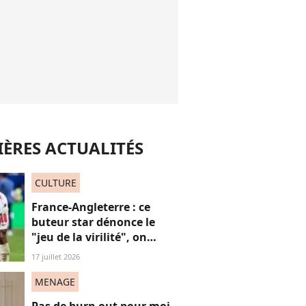
ÈRES ACTUALITÉS
CULTURE
France-Angleterre : ce
buteur star dénonce le
"jeu de la virilité", on
décrypte ses mots pas très
17 juillet 2026
"frères Gallagher"
MENAGE