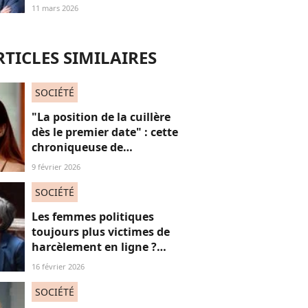
théorise Michel
11 mars 2026
Houellebecq face à
Frédéric Taddéi, et ça en
dit long sur sa littérature
RTICLES SIMILAIRES
SOCIÉTÉ
"La position de la cuillère
dès le premier date" : cette
chroniqueuse de
Quotidien s'amuse de
9 février 2026
l'injonction au sexe et c'est
absolument jubilatoire
SOCIÉTÉ
Les femmes politiques
toujours plus victimes de
harcèlement en ligne ?
Une étude interroge ce
16 février 2026
fléau alarmant
SOCIÉTÉ