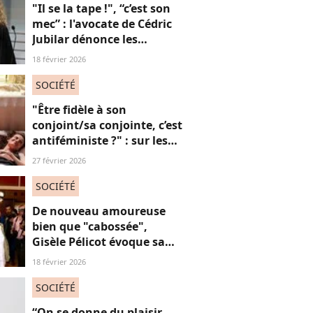
"Il se la tape !", “c’est son
mec” : l'avocate de Cédric
Jubilar dénonce les
réflexions misogynes
18 février 2026
qu’elle subit, et que
subissent toutes ses
SOCIÉTÉ
consœurs
"Être fidèle à son
conjoint/sa conjointe, c’est
antiféministe ?" : sur les
réseaux sociaux, cette
27 février 2026
question fait débat
SOCIÉTÉ
De nouveau amoureuse
bien que "cabossée",
Gisèle Pélicot évoque sa
nouvelle vie avec
18 février 2026
émotions
SOCIÉTÉ
“On se donne du plaisir,