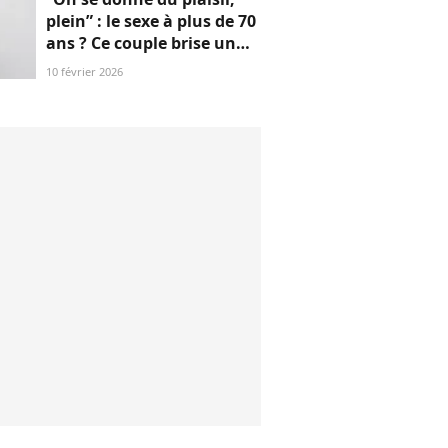
plein” : le sexe à plus de 70
ans ? Ce couple brise un
non-dit sur ces images
10 février 2026
“jubilatoires”