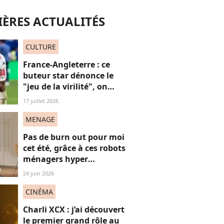
ÈRES ACTUALITÉS
CULTURE
France-Angleterre : ce
buteur star dénonce le
"jeu de la virilité", on
décrypte ses mots pas très
17 juillet 2026
"frères Gallagher"
MENAGE
Pas de burn out pour moi
cet été, grâce à ces robots
ménagers hyper
performants
24 juin 2026
CINÉMA
Charli XCX : j’ai découvert
le premier grand rôle au