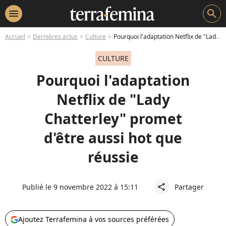
menu
search
Accueil
Dernières actus
Culture
Pourquoi l'adaptation Netflix de "Lady Chatterley" promet d'être aussi hot que réussie
CULTURE
Pourquoi l'adaptation
Netflix de "Lady
Chatterley" promet
d'être aussi hot que
réussie
Publié le 9 novembre 2022 à 15:11
Partager
share
Ajoutez Terrafemina à vos sources préférées