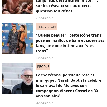
conjointe, c’est antiféministe ?" :
sur les réseaux sociaux, cette
question fait débat
27 février 2026
TELEVISION
"Quelle beauté" : cette icône trans
pose en maillot de bain et sidère ses
fans, une ode intime aux "vies
trans"
13 février 2026
PEOPLE
Cache tétons, perruque rose et
mini-jupe : Narah Baptista célèbre
le carnaval de Rio avec son
compagnon Vincent Cassel de 30
ans son aîné
26 février 2026