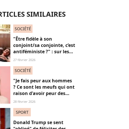
RTICLES SIMILAIRES
SOCIÉTÉ
"Être fidèle à son
conjoint/sa conjointe, c’est
antiféministe ?" : sur les
réseaux sociaux, cette
27 février 2026
question fait débat
SOCIÉTÉ
"Je fais peur aux hommes
? Ce sont les meufs qui ont
raison d'avoir peur des
hommes !" : cette prise de
28 février 2026
parole féministe fait
beaucoup réagir
SPORT
Donald Trump se sent
"obligé" de féliciter des