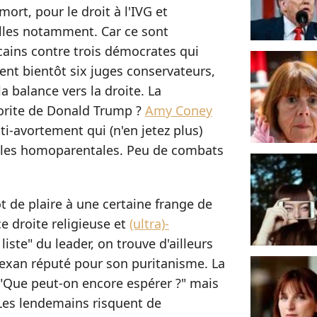
mort, pour le droit à l'IVG et
elles notamment. Car ce sont
cains contre trois démocrates qui
ment bientôt six juges conservateurs,
a balance vers la droite. La
vorite de Donald Trump ?
Amy Coney
ti-avortement qui (n'en jetez plus)
illes homoparentales. Peu de combats
ôt de plaire à une certaine frange de
ce droite religieuse et
(ultra)-
liste" du leader, on trouve d'ailleurs
texan réputé pour son puritanisme. La
s "Que peut-on encore espérer ?" mais
 Les lendemains risquent de