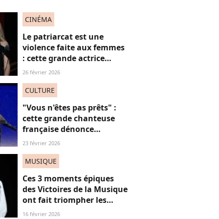
CINÉMA
Le patriarcat est une
violence faite aux femmes
: cette grande actrice
française dénonce en
26 février 2026
direct à la télévision
CULTURE
"Vous n'êtes pas prêts" :
cette grande chanteuse
française dénonce
“l’effacement des femmes
23 février 2026
noires” aux JO et ça fait
(forcément) réagir
MUSIQUE
Ces 3 moments épiques
des Victoires de la Musique
ont fait triompher les
femmes, mais surtout le
16 février 2026