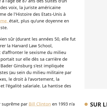
 à l'âge de 87 ans des suites d'un
des voix, la juriste américaine
e de l'Histoire des Etats-Unis à
rême,
était, plus qu'une doyenne en
ste.
ien sûr (durant les années 50, elle fut
rer la Harvard Law School,
t d'affronter le sexisme du milieu
 portait sur elle dès sa carrière de
 Bader Ginsburg s'est impliquée
stes (au sein du milieu militaire par
es, le droit à l'avortement, la
t l'égalité salariale. La hantise des
SUR 
ur suprême par
Bill Clinton
en 1993 n'a