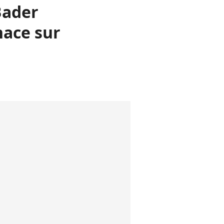
Bader
nace sur