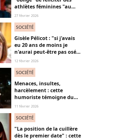
athlètes féminines "au
risque d'être destitué"
27 février 2026
SOCIÉTÉ
Gisèle Pélicot : "si j'avais
eu 20 ans de moins je
n'aurai peut-être pas osé
refuser le huis-clos"
12 février 2026
SOCIÉTÉ
Menaces, insultes,
harcèlement : cette
humoriste témoigne du
sort des femmes sur les
11 février 2026
réseaux sociaux
SOCIÉTÉ
"La position de la cuillère
dès le premier date" : cette