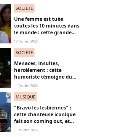
féminisme
SOCIÉTÉ
Une femme est tuée
toutes les 10 minutes dans
le monde : cette grande
actrice et amie de Marie
13 février 2026
Trintignant dénonce le
fléau des féminicides
SOCIÉTÉ
Menaces, insultes,
harcèlement : cette
humoriste témoigne du
sort des femmes sur les
11 février 2026
réseaux sociaux
MUSIQUE
"Bravo les lesbiennes" :
cette chanteuse iconique
fait son coming out, et
non, on ne "s'en fout" pas
11 février 2026
du tout (voilà pourquoi)