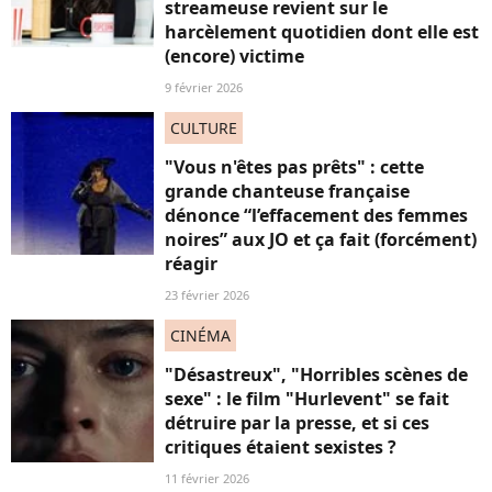
streameuse revient sur le
harcèlement quotidien dont elle est
(encore) victime
9 février 2026
CULTURE
"Vous n'êtes pas prêts" : cette
grande chanteuse française
dénonce “l’effacement des femmes
noires” aux JO et ça fait (forcément)
réagir
23 février 2026
CINÉMA
"Désastreux", "Horribles scènes de
sexe" : le film "Hurlevent" se fait
détruire par la presse, et si ces
critiques étaient sexistes ?
11 février 2026