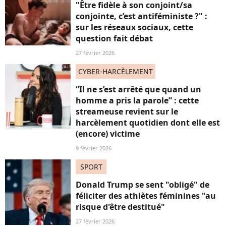
"Être fidèle à son conjoint/sa
conjointe, c’est antiféministe ?" :
sur les réseaux sociaux, cette
question fait débat
27 février 2026
CYBER-HARCÈLEMENT
“Il ne s’est arrêté que quand un
homme a pris la parole” : cette
streameuse revient sur le
harcèlement quotidien dont elle est
(encore) victime
9 février 2026
SPORT
Donald Trump se sent "obligé" de
féliciter des athlètes féminines "au
risque d'être destitué"
27 février 2026