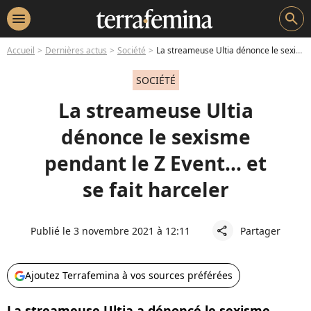
menu
search
Accueil
Dernières actus
Société
La streameuse Ultia dénonce le sexisme pendant le Z Event... et se fait harceler
SOCIÉTÉ
La streameuse Ultia
dénonce le sexisme
pendant le Z Event... et
se fait harceler
Publié le 3 novembre 2021 à 12:11
Partager
share
Ajoutez Terrafemina à vos sources préférées
La streameuse Ultia a dénoncé le sexisme