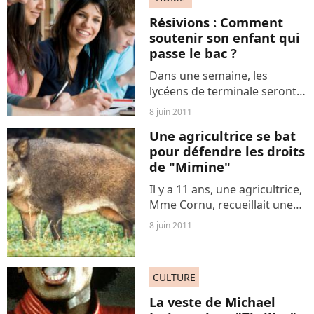
reconvertir une ancienne
Résivions : Comment
base militaire...
soutenir son enfant qui
passe le bac ?
Dans une semaine, les
lycéens de terminale seront
au comble du stress, dans la
8 juin 2011
salle d’examen, devant leur
Une agricultrice se bat
premier sujet de bac. Pour
pour défendre les droits
les parents, le stress a déjà
de "Mimine"
commencé, affolés...
Il y a 11 ans, une agricultrice,
Mme Cornu, recueillait une
laie qui venait d'être
8 juin 2011
renversée par une voiture.
Aujourd'hui, après avoir
écopé d'une amende de 200€
CULTURE
elle est sommée par...
La veste de Michael