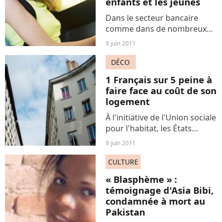
enfants et les jeunes
Dans le secteur bancaire
comme dans de nombreux
autres, les jeunes
9 juin 2011
représentent un vivier de
clients. Logiquement, les
DÉCO
établissements financiers ont
1 Français sur 5 peine à
à cœur de les séduire le plus
faire face au coût de son
tôt...
logement
À l'initiative de l'Union sociale
pour l'habitat, les États
généraux du logement se
9 juin 2011
réunissent aujourd'hui au
Théâtre du Rond-Point. Tous
CULTURE
les acteurs de la filière
« Blasphème » :
espèrent faire du...
témoignage d'Asia Bibi,
condamnée à mort au
Pakistan