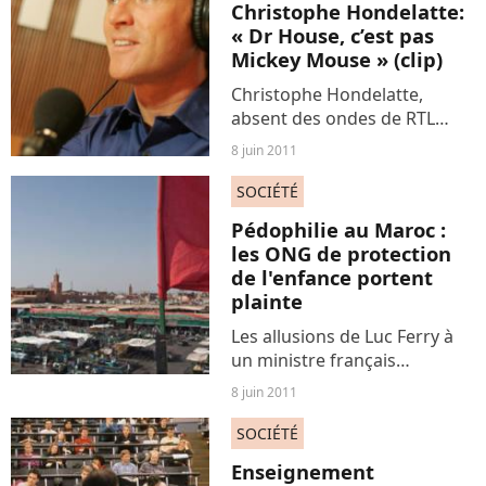
Christophe Hondelatte:
alors que Paris et Londres
« Dr House, c’est pas
préparent...
Mickey Mouse » (clip)
Christophe Hondelatte,
absent des ondes de RTL
pour cause de hernie discale,
8 juin 2011
est actuellement en
promotion de son premier
SOCIÉTÉ
album, « Ou pas », aux
Pédophilie au Maroc :
sonorités blues et jazz. Son
les ONG de protection
premier...
de l'enfance portent
plainte
Les allusions de Luc Ferry à
un ministre français
pédophile au Maroc ont
8 juin 2011
révolté les associations de
protection de l’enfance
SOCIÉTÉ
locales, qui ont décidé de
Enseignement
porter plainte contre X.