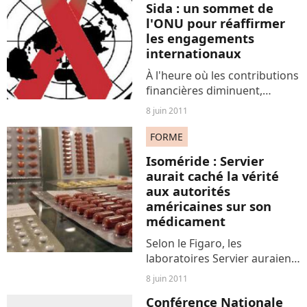
Sida : un sommet de
malades en détresse...
l'ONU pour réaffirmer
les engagements
internationaux
À l'heure où les contributions
financières diminuent,
l'Organisation des Nations
8 juin 2011
Unies organise à partir
d'aujourd'hui un sommet
FORME
pour formuler les
Isoméride : Servier
engagements de la
aurait caché la vérité
communauté internationale...
aux autorités
américaines sur son
médicament
Selon le Figaro, les
laboratoires Servier auraient
mis en danger la santé de
8 juin 2011
certains patients en
Conférence Nationale
dissimulant les effets