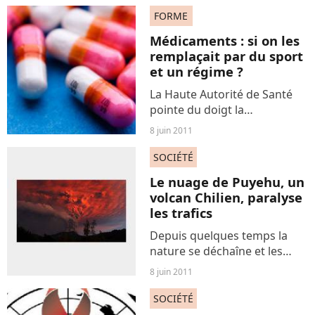
Festival de Télévision de
FORME
Monte-Carlo pour
promouvoir la série « Les
Médicaments : si on les
Invincibles...
remplaçait par du sport
et un régime ?
La Haute Autorité de Santé
pointe du doigt la
surconsommation de
8 juin 2011
médicaments, et conseille
aux médecins de prescrire
SOCIÉTÉ
moins de médicaments et
Le nuage de Puyehu, un
plus de thérapies non-
volcan Chilien, paralyse
médicamenteuses,...
les trafics
Depuis quelques temps la
nature se déchaîne et les
volcans aussi, faisant de gros
8 juin 2011
nuages de poussière qui
parfois gênent le trafic aérien
SOCIÉTÉ
environnant ainsi que les