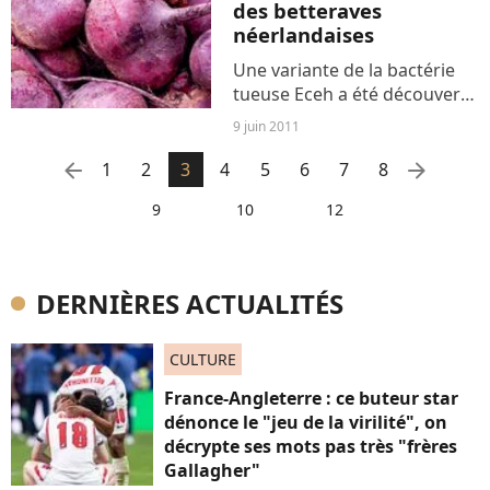
des betteraves
néerlandaises
Une variante de la bactérie
tueuse Eceh a été découverte
sur des plants de betterave
9 juin 2011
néerlandais exportés vers
l'Allemagne et la Belgique. A
arrow_left
arrow_right
1
2
3
4
5
6
7
8
priori non dangereuses, les
9
10
12
betteraves...
DERNIÈRES ACTUALITÉS
CULTURE
France-Angleterre : ce buteur star
dénonce le "jeu de la virilité", on
décrypte ses mots pas très "frères
Gallagher"