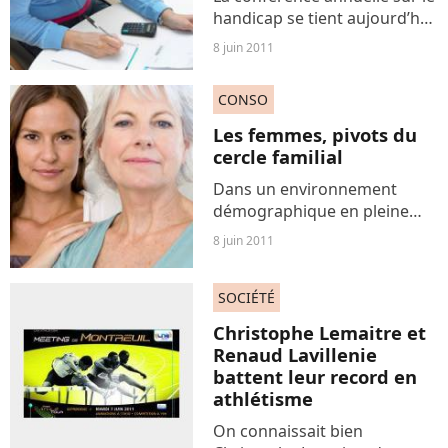
handicap se tient aujourd’hui
à Paris. Des progrès ont été
8 juin 2011
réalisés depuis la loi de 11
février 2005 sur le handicap
CONSO
mais l’accessibilité des
bâtiments...
Les femmes, pivots du
cercle familial
Dans un environnement
démographique en pleine
mutation, les femmes
8 juin 2011
endossent de plus en plus
souvent le rôle de chef de
SOCIÉTÉ
famille. Véritables pivots du
cercle familial, elles élèvent...
Christophe Lemaitre et
Renaud Lavillenie
battent leur record en
athlétisme
On connaissait bien