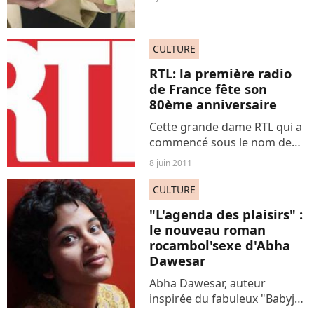
l'union homosexuelle. Une
déclaration faite quelques
jours avant l'ouverture d'un
CULTURE
débat à l'Assemblée...
RTL: la première radio
de France fête son
80ème anniversaire
Cette grande dame RTL qui a
commencé sous le nom de
Radio Luxembourg fête ses
8 juin 2011
80 ans d’existence
aujourd'hui même.
CULTURE
"L'agenda des plaisirs" :
le nouveau roman
rocambol'sexe d'Abha
Dawesar
Abha Dawesar, auteur
inspirée du fabuleux "Babyjy"
(n'ayons pas peur des mots :