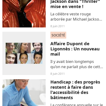
Jackson dans "Thriller"
mise en vente !
La célèbre veste rouge
arborée par Michael Jackson
sera mise aux enchères à
8 juin 2011
l'occasion du deuxième
anniversaire de sa mort.
SOCIÉTÉ
Affaire Dupont de
Ligonnès : Un nouveau
mail
Il y avait bien longtemps
qu’on ne parlait plus de cette
affaire qui a fait du bruit à
8 juin 2011
Nantes. Cet homme est
Handicap : des progrès
soupçonné d’avoir tué sa
restent à faire dans
famille, et reste introuvable
l'accessibilité des
depuis la découverte...
bâtiments
La conférence annuelle sur le