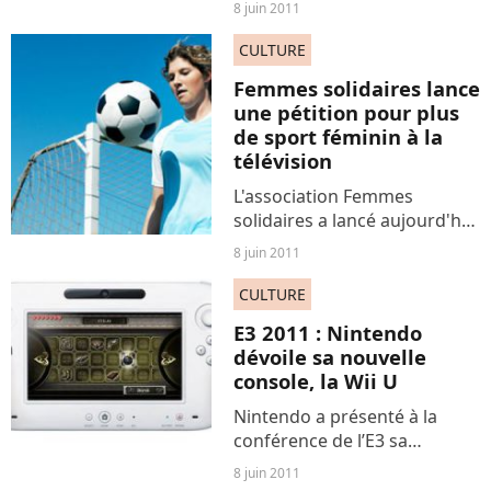
8 juin 2011
du fantastique !) et du tout
aussi bon que "Dernier été à
CULTURE
Paris" ou "L'Inde en
Femmes solidaires lance
héritage", édite son...
une pétition pour plus
de sport féminin à la
télévision
L'association Femmes
solidaires a lancé aujourd'hui
une pétition pour réclamer
8 juin 2011
une meilleure retransmission
télévisée des grands
CULTURE
événements sportifs
E3 2011 : Nintendo
féminins. Parmi les premiers
dévoile sa nouvelle
signataires...
console, la Wii U
Nintendo a présenté à la
conférence de l’E3 sa
nouvelle console qui
8 juin 2011
remplacera la Wii en 2012.