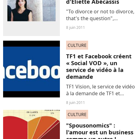
d'Eliette Abécassis
ils...
"To divorce or not to divorce,
that's the question",
découvrez l'avis de l'une de
8 juin 2011
nos membres sur le roman
"Une affaire conjugale"
CULTURE
d'Eliette Abécassis.
TF1 et Facebook créent
« Social VOD », un
service de vidéo à la
demande
TF1 Vision, le service de vidéo
à la demande de TF1 et
Facebook vont lancer ce soir
8 juin 2011
en Europe "Social VOD", un
service de distribution
CULTURE
commerciale de programmes
"Spousonomics" :
visualisables sur le...
l'amour est un business
comme un autre !