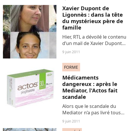
de nombreuses mesures
Xavier Dupont de
dont les grandes lignes ont
Ligonnès : dans la tête
été dévoilées hier par les
du mystérieux père de
députés Yves Durand,...
famille
Hier, RTL a dévoilé le contenu
d’un mail de Xavier Dupont
de Ligonnès envoyé à sa
9 juin 2011
maitresse en janvier 2010.
FORME
Médicaments
dangereux : après le
Mediator, l'Actos fait
scandale
Alors que le scandale du
Mediator n’a pas livré tous
ses secrets, une autre affaire
9 juin 2011
sanitaire pourrait lui voler la