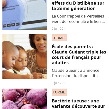
effets du Distilbène sur
la 3ème génération
La Cour d’appel de Versailles
vient de reconnaître le lien de
causalité entre le handicap
9 juin 2011
d’un jeune homme et le
traitement au Distilbène qui
HOME
avait été prescrit à sa grand-
École des parents :
mère.
Claude Guéant triple les
cours de français pour
adultes
Claude Guéant a annoncé
l'extension du dispositif «
L'école ouverte aux parents »,
9 juin 2011
hier, lors d'une visite dans un
collège du Val-d’Oise. Le
FORME
nombre d'adultes d'origine
Bactérie tueuse : une
étrangère qui...
variante découverte sur