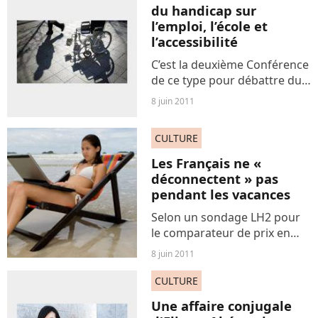
du handicap sur
secondaires liés à
l’emploi, l’école et
l’Isoméride, leur coupe-faim
l’accessibilité
vedette. Commercialisé...
C’est la deuxième Conférence
de ce type pour débattre du
Handicap et de ces
8 juin 2011
complications tout au long
de la vie, les embûches que
CULTURE
l’on peut avoir lorsqu’on est
confronté au Handicap....
Les Français ne «
déconnectent » pas
pendant les vacances
Selon un sondage LH2 pour
le comparateur de prix en
ligne Kelkoo, 4 Français sur
8 juin 2011
10 emporteront avec eux un
ordinateur et un
CULTURE
smartphone, pendant leurs
Une affaire conjugale
vacances d'été. En moyenne,