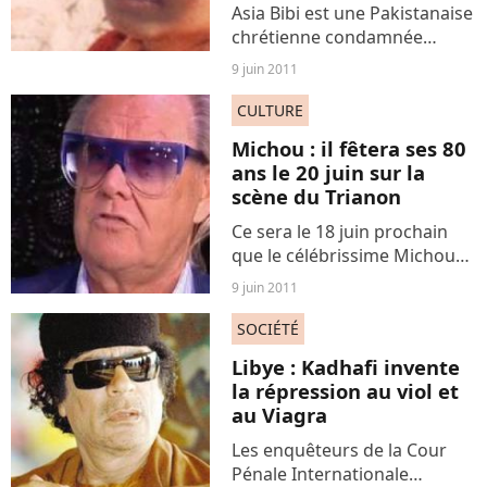
Asia Bibi est une Pakistanaise
chrétienne condamnée
depuis novembre 2010 à la
9 juin 2011
peine de mort par pendaison
pour avoir bu de l'eau dans
CULTURE
un puits musulman en
Michou : il fêtera ses 80
refusant de se convertir...
ans le 20 juin sur la
scène du Trianon
Ce sera le 18 juin prochain
que le célébrissime Michou
fêtera ses 80 printemps. Ce
9 juin 2011
petit homme venu de
Picardie de son vrai nom
SOCIÉTÉ
Michel Georges Alfred Catty
Libye : Kadhafi invente
est monté à Paris pour
la répression au viol et
briller...
au Viagra
Les enquêteurs de la Cour
Pénale Internationale