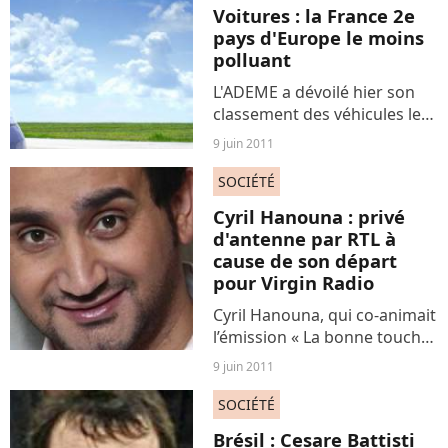
suite à la publication de son
Voitures : la France 2e
roman "Fragments...
pays d'Europe le moins
polluant
L'ADEME a dévoilé hier son
classement des véhicules les
moins polluants d'Europe. La
9 juin 2011
prime à la casse, le bonus-
malus et l'arrivée des
SOCIÉTÉ
voitures hybrides sur le
Cyril Hanouna : privé
marché, ont permis à...
d'antenne par RTL à
cause de son départ
pour Virgin Radio
Cyril Hanouna, qui co-animait
l’émission « La bonne touche
» sur RTL avec Jean-Pierre
9 juin 2011
Foucault, a annoncé qu’il
quittait la radio pour
SOCIÉTÉ
rejoindre la matinale de
Brésil : Cesare Battisti
Virgin Radio, de 6 heures...