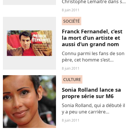
Christophe Lemaitre dans ses
exploits de sprinteur, car il
8 juin 2011
est le premier sprinteur blanc
à courir sur cette distance en
SOCIÉTÉ
moins de dix secondes.
Franck Fernandel, c’est
Renaud Lavillenie,...
la mort d’un artiste et
aussi d’un grand nom
Connu parmi les fans de son
père, cet homme s’est
difficilement fait une place
8 juin 2011
après la belle carrière de son
papa le grand Fernandel,
CULTURE
dont il était le fils cadet.
Sonia Rolland lance sa
propre série sur M6
Sonia Rolland, qui a débuté il
y a peu une carrière
prometteuse en tant
8 juin 2011
qu’actrice, était présente au