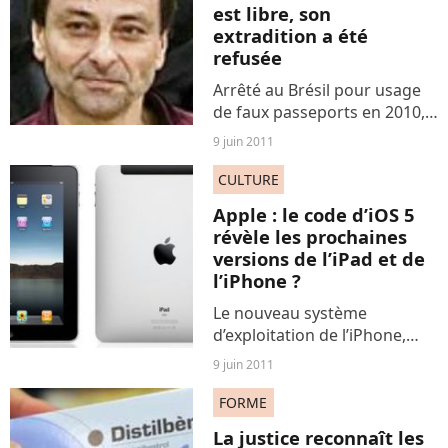
est libre, son
extradition a été
refusée
Arrêté au Brésil pour usage
de faux passeports en 2010,
Cesare Battisti est libre. Le
9 juin 2011
Brésil a refusé de l'extrader
vers l'Italie où l’ancien
CULTURE
activiste d’extrême-gauche a
Apple : le code d’iOS 5
été condamné...
révèle les prochaines
versions de l’iPad et de
l’iPhone ?
Le nouveau système
d’exploitation de l’iPhone,
l’iOS 5, cacherait quelques
9 juin 2011
informations qu’Apple s’est
bien gardé de nous révéler.
FORME
En effet, des développeurs
La justice reconnaît les
ont découvert que le code...