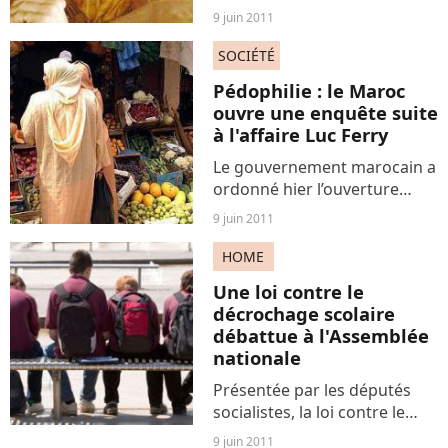
affirment détenir des
9 juin 2011
preuves que Mouammar
Kadhafi a autorisé et
SOCIÉTÉ
encouragé les viols
Pédophilie : le Maroc
d’opposants en Libye. Des
ouvre une enquête suite
commandes massives de...
à l'affaire Luc Ferry
Le gouvernement marocain a
ordonné hier l’ouverture
d’une enquête suite aux
9 juin 2011
propos de Luc Ferry sur un
ex-ministre pédophile.
HOME
L’association marocaine «
Une loi contre le
Touche pas à mon enfant »
décrochage scolaire
a...
débattue à l'Assemblée
nationale
Présentée par les députés
socialistes, la loi contre le
décrochage scolaire propose
9 juin 2011