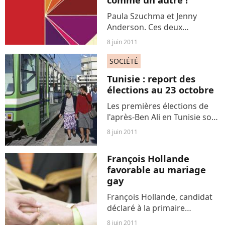
Paula Szuchma et Jenny
Anderson. Ces deux
journalistes américaines (du
8 juin 2011
Wall Street Journal et du New
York Times) signent un livre
SOCIÉTÉ
intitulé Spousonomics (Using
Tunisie : report des
Economics to Master Love,...
élections au 23 octobre
Les premières élections de
l'après-Ben Ali en Tunisie sont
finalement reportées au 23
8 juin 2011
octobre, a annoncé mercredi
à la presse le Premier
François Hollande
ministre tunisien de
favorable au mariage
transition, Béji Caïd...
gay
François Hollande, candidat
déclaré à la primaire
socialiste, s'est dit favorable à
8 juin 2011