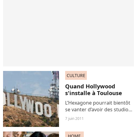
CULTURE
Quand Hollywood
s'installe à Toulouse
L’Hexagone pourrait bientôt
se vanter d’avoir des studios
de cinéma dignes
7 juin 2011
d’Hollywood. En effet, « un
grand nom du cinéma »
HOME
américain souhaiterait