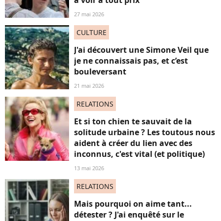
27 mai 2026
CULTURE
J'ai découvert une Simone Veil que
je ne connaissais pas, et c’est
bouleversant
21 mai 2026
RELATIONS
Et si ton chien te sauvait de la
solitude urbaine ? Les toutous nous
aident à créer du lien avec des
inconnus, c'est vital (et politique)
13 mai 2026
RELATIONS
Mais pourquoi on aime tant...
détester ? J'ai enquêté sur le