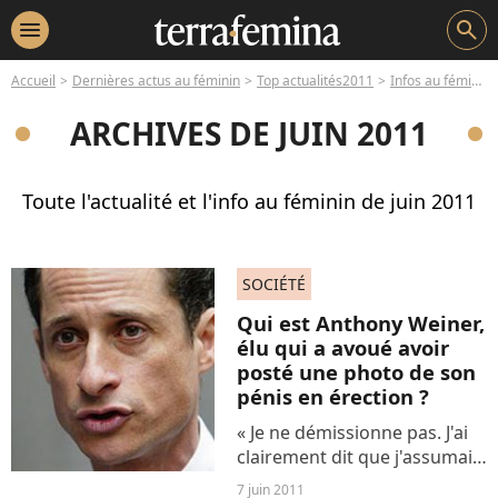
menu
search
Accueil
Dernières actus au féminin
Top actualités2011
Infos au féminin juin 2011
ARCHIVES DE JUIN 2011
Toute l'actualité et l'info au féminin de juin 2011
SOCIÉTÉ
Qui est Anthony Weiner,
élu qui a avoué avoir
posté une photo de son
pénis en érection ?
« Je ne démissionne pas. J'ai
clairement dit que j'assumais
la responsabilité de cette
7 juin 2011