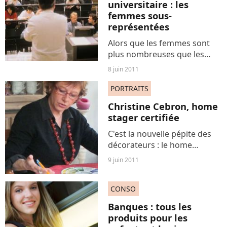
universitaire : les
femmes sous-
représentées
Alors que les femmes sont
plus nombreuses que les
hommes à poursuivre des
8 juin 2011
études supérieures, Vincent
Berger, président de
PORTRAITS
l’université Paris-Diderot,
Christine Cebron, home
constate, dans une tribune
stager certifiée
parue...
C'est la nouvelle pépite des
décorateurs : le home
staging, ou l'art de mettre en
9 juin 2011
scène son bien pour le
vendre, fait des émules en
CONSO
France depuis qu'il a été
médiatisé par la célèbre...
Banques : tous les
produits pour les