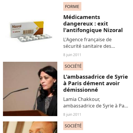
Baptisée « Wii U », cette
FORME
console est vue par Nintendo
Médicaments
comme une console
dangereux : exit
révolutionnaire,...
l'antifongique Nizoral
L'Agence française de
sécurité sanitaire des
produits de santé (Afssaps) a
8 juin 2011
décidé de retirer de la vente
l’antifongique Nizoral
SOCIÉTÉ
(kétoconazole). Ce
L'ambassadrice de Syrie
médicament qui traite les
à Paris dément avoir
infections...
démissionné
Lamia Chakkour,
ambassadrice de Syrie à Paris
a démenti avoir démissionné
8 juin 2011
pour protester contre la
répression dans son pays.
SOCIÉTÉ
Une polémique qui éclate