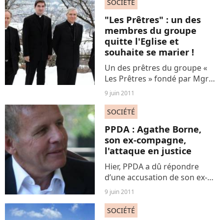
vedette. Soupçonné de
SOCIÉTÉ
provoquer des cancers de la
"Les Prêtres" : un des
vessie, c’est...
membres du groupe
quitte l'Eglise et
souhaite se marier !
Un des prêtres du groupe «
Les Prêtres » fondé par Mgr
Di Falco, a annoncé qu’il
9 juin 2011
souhaitait se marier et
fonder une famille ! Le
SOCIÉTÉ
chanteur Joseph Dinh
PPDA : Agathe Borne,
Nguyen quitte donc le
son ex-compagne,
groupe crée...
l'attaque en justice
Hier, PPDA a dû répondre
d’une accusation de son ex-
compagne, Agathe Borne,
9 juin 2011
pour contrefaçon et atteinte
à l'intimité de la vie privée
SOCIÉTÉ