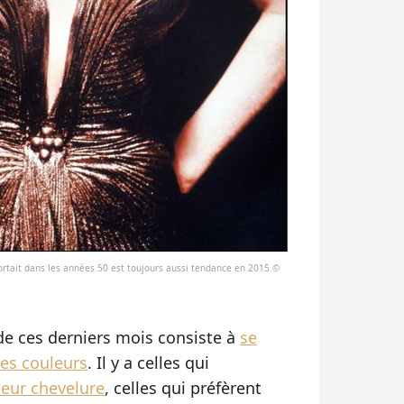
ortait dans les années 50 est toujours aussi tendance en 2015.©
de ces derniers mois consiste à
se
les couleurs
. Il y a celles qui
leur chevelure
, celles qui préfèrent