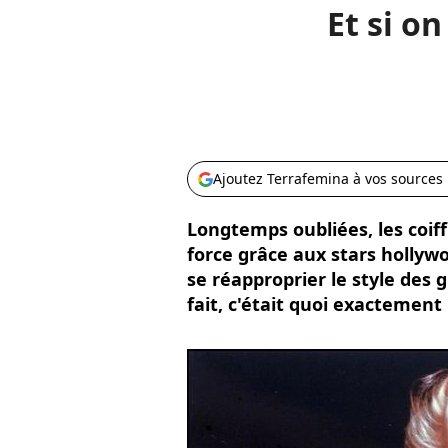
Et si on
Ajoutez Terrafemina à vos sources
Longtemps oubliées, les coif
force grâce aux stars holly
se réapproprier le style des 
fait, c'était quoi exactement