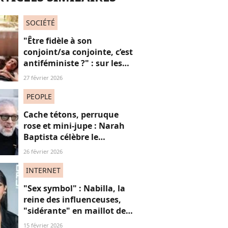
SOCIÉTÉ
"Être fidèle à son
conjoint/sa conjointe, c’est
antiféministe ?" : sur les
réseaux sociaux, cette
27 février 2026
question fait débat
PEOPLE
Cache tétons, perruque
rose et mini-jupe : Narah
Baptista célèbre le
carnaval de Rio avec son
26 février 2026
compagnon Vincent Cassel
de 30 ans son aîné
INTERNET
"Sex symbol" : Nabilla, la
reine des influenceuses,
"sidérante" en maillot de
bain sur ces photos de
15 février 2026