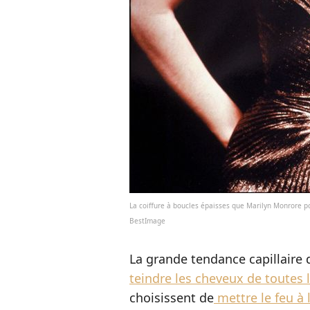
La coiffure à boucles épaisses que Marilyn Monrore p
BestImage
La grande tendance capillaire 
teindre les cheveux de toutes 
choisissent de
mettre le feu à 