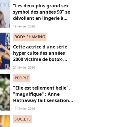
“Les deux plus grand sex
symbol des années 90” se
dévoilent en lingerie à
plus de 50 ans, face au
19 février 2026
fléau du slut shaming
BODY SHAMING
Cette actrice d'une série
hyper culte des années
2000 victime de botox-
shaming, et si on arrêtait
21 février 2026
de tacler les meufs qui
font de la chirurgie ?
PEOPLE
"Elle est tellement belle",
"magnifique" : Anne
Hathaway fait sensation
en robe en dentelle
11 février 2026
transparente
SOCIÉTÉ