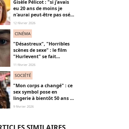
Gisèle Pélicot : "si j'avais
eu 20 ans de moins je
n'aurai peut-être pas osé
refuser le huis-clos"
12 février 2026
CINÉMA
"Désastreux", "Horribles
scènes de sexe" : le film
"Hurlevent" se fait
détruire par la presse, et si
11 février 2026
ces critiques étaient
sexistes ?
SOCIÉTÉ
"Mon corps a changé" : ce
sex symbol pose en
lingerie à bientôt 50 ans et
défend ses courbes "body
9 février 2026
positive"
RTICLES SIMILAIRES