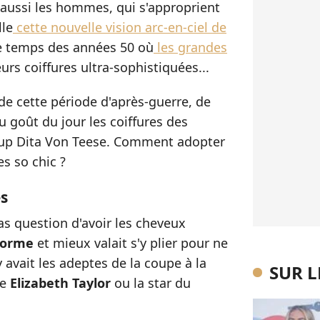
y aussi les hommes, qui s'approprient
lle
cette nouvelle vision arc-en-ciel de
le temps des années 50 où
les grandes
urs coiffures ultra-sophistiquées...
e cette période d'après-guerre, de
 goût du jour les coiffures des
n-up Dita Von Teese. Comment adopter
es so chic ?
es
pas question d'avoir les cheveux
 norme
et mieux valait s'y plier pour ne
 y avait les adeptes de la coupe à la
SUR 
me
Elizabeth Taylor
ou la star du