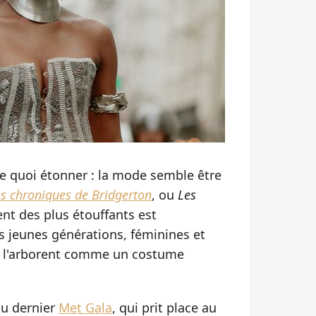
de quoi étonner : la mode semble être
s chroniques de Bridgerton
, ou
Les
nt des plus étouffants est
 jeunes générations, féminines et
és l'arborent comme un costume
du dernier
Met Gala
, qui prit place au