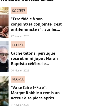
SOCIÉTÉ
"Être fidèle à son
conjoint/sa conjointe, c’est
antiféministe ?" : sur les
réseaux sociaux, cette
27 février 2026
question fait débat
PEOPLE
Cache tétons, perruque
rose et mini-jupe : Narah
Baptista célèbre le
carnaval de Rio avec son
26 février 2026
compagnon Vincent Cassel
de 30 ans son aîné
PEOPLE
“Va te faire f**tre” :
Margot Robbie a remis un
acteur à sa place après
qu’il lui a conseillé de
11 février 2026