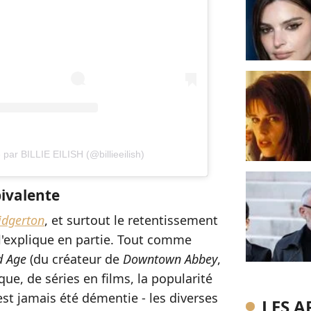
 par BILLIE EILISH (@billieeilish)
ivalente
idgerton
, et surtout le retentissement
l'explique en partie. Tout comme
d Age
(du créateur de
Downtown Abbey
,
que, de séries en films, la popularité
est jamais été démentie - les diverses
LES A