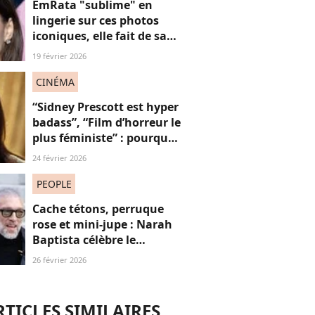
EmRata "sublime" en
lingerie sur ces photos
iconiques, elle fait de sa
sensualité une force
19 février 2026
féministe
CINÉMA
“Sidney Prescott est hyper
badass”, “Film d’horreur le
plus féministe” : pourquoi
on attend intensément le
24 février 2026
nouveau Scream avec
Neve Campbell
PEOPLE
Cache tétons, perruque
rose et mini-jupe : Narah
Baptista célèbre le
carnaval de Rio avec son
26 février 2026
compagnon Vincent Cassel
de 30 ans son aîné
RTICLES SIMILAIRES