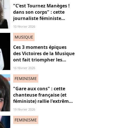
"C'est Tournez Manèges !
dans son corps" : cette
journaliste féministe
défend ses cheveux blancs
10 février 2026
MUSIQUE
Ces 3 moments épiques
des Victoires de la Musique
ont fait triompher les
femmes, mais surtout le
16 février 2026
féminisme
FEMINISME
"Gare aux cons" : cette
chanteuse française (et
féministe) rallie l'extrême
droite ? Les fans "très
19 février 2026
déçus"
FEMINISME