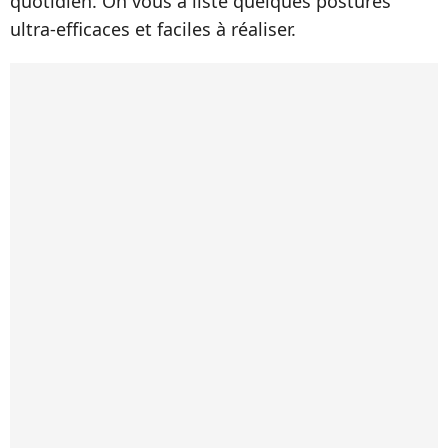
quotidien. On vous a listé quelques postures
ultra-efficaces et faciles à réaliser.