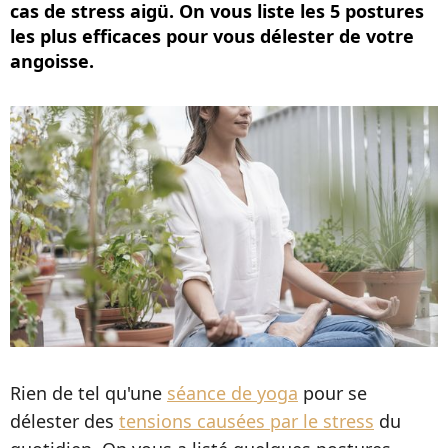
cas de stress aigü. On vous liste les 5 postures
les plus efficaces pour vous délester de votre
angoisse.
Rien de tel qu'une
séance de yoga
pour se
délester des
tensions causées par le stress
du