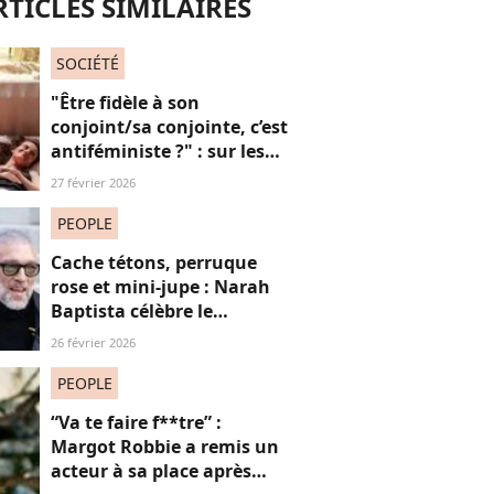
RTICLES SIMILAIRES
SOCIÉTÉ
"Être fidèle à son
conjoint/sa conjointe, c’est
antiféministe ?" : sur les
réseaux sociaux, cette
27 février 2026
question fait débat
PEOPLE
Cache tétons, perruque
rose et mini-jupe : Narah
Baptista célèbre le
carnaval de Rio avec son
26 février 2026
compagnon Vincent Cassel
de 30 ans son aîné
PEOPLE
“Va te faire f**tre” :
Margot Robbie a remis un
acteur à sa place après