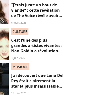
“J’étais juste un bout de
viande” : cette révélation
de The Voice révèle avoir
subi le regard des hommes
6 mars 2026
dès 16 ans
CULTURE
C’est l’une des plus
grandes artistes vivantes :
Nan Goldin a révolutionné
mon regard, voici
4 juin 2026
pourquoi
MUSIQUE
J'ai découvert que Lana Del
Rey était clairement la
star la plus insaisissable
de la pop, et voici
19 juin 2026
pourquoi