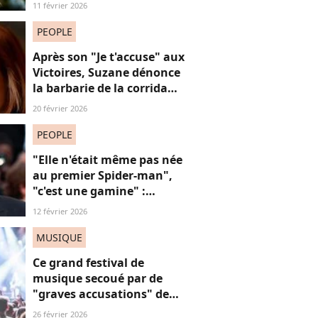
qu’il lui a conseillé de
11 février 2026
perdre du poids
PEOPLE
Après son "Je t'accuse" aux
Victoires, Suzane dénonce
la barbarie de la corrida
avec cette reprise iconique
20 février 2026
PEOPLE
"Elle n'était même pas née
au premier Spider-man",
"c'est une gamine" :
l'apparition de cet acteur
12 février 2026
avec sa petite amie de 30
ans de moins que lui
MUSIQUE
suscite la critique
Ce grand festival de
musique secoué par de
"graves accusations" de
violences sexistes et
26 février 2026