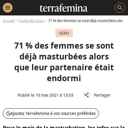
menu
search
Accueil
Toutes les actus
71 % des femmes se sont déjà masturbées alors que leur partenaire était endormi
SEXO
71 % des femmes se sont
déjà masturbées alors
que leur partenaire était
endormi
Publié le 10 mai 2021 à 13:03
Partager
share
Ajoutez Terrafemina à vos sources préférées
Pour le mois de la masturbation, les infos sur la