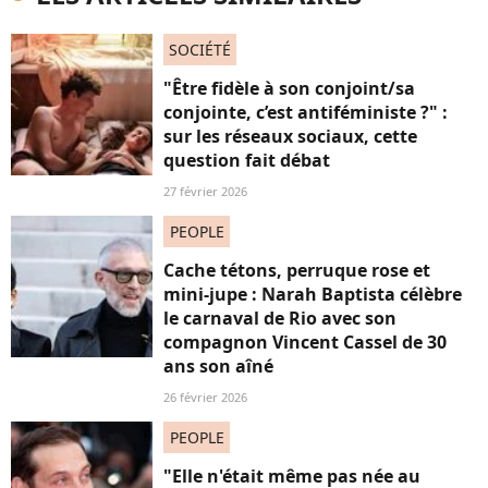
SOCIÉTÉ
"Être fidèle à son conjoint/sa
conjointe, c’est antiféministe ?" :
sur les réseaux sociaux, cette
question fait débat
27 février 2026
PEOPLE
Cache tétons, perruque rose et
mini-jupe : Narah Baptista célèbre
le carnaval de Rio avec son
compagnon Vincent Cassel de 30
ans son aîné
26 février 2026
PEOPLE
"Elle n'était même pas née au