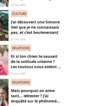
à voir à tout prix
27 mai 2026
CULTURE
J'ai découvert une Simone
Veil que je ne connaissais
pas, et c’est bouleversant
21 mai 2026
RELATIONS
Et si ton chien te sauvait
de la solitude urbaine ?
Les toutous nous aident à
créer du lien avec des
13 mai 2026
inconnus, c'est vital (et
politique)
RELATIONS
Mais pourquoi on aime
tant... détester ? J'ai
enquêté sur le phénomène