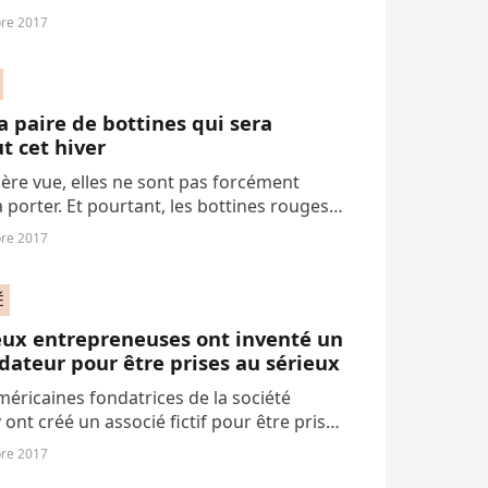
re 2017
la paire de bottines qui sera
t cet hiver
ère vue, elles ne sont pas forcément
à porter. Et pourtant, les bottines rouges
en parties pour être les chaussures stars
re 2017
ver 2017/2018. Succomberez-vous...
É
eux entrepreneuses ont inventé un
dateur pour être prises au sérieux
éricaines fondatrices de la société
 ont créé un associé fictif pour être prises
eux par leurs confrères masculins. Une
re 2017
ie qui s'est (malheureusement) révèlée...