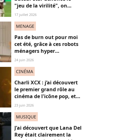
"jeu de la virilité", on
décrypte ses mots pas très
17 juillet 2026
"frères Gallagher"
MENAGE
Pas de burn out pour moi
cet été, grâce à ces robots
ménagers hyper
performants
24 juin 2026
CINÉMA
Charli XCX : j’ai découvert
le premier grand rôle au
cinéma de l'icône pop, et
c'est un vrai OVNI
23 juin 2026
MUSIQUE
J'ai découvert que Lana Del
Rey était clairement la