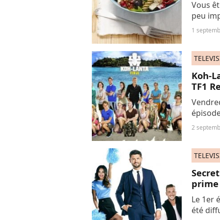
Vous êt
peu imp
pâtes a
1 septemb
combler
TELEVI
Koh-La
TF1 Re
Vendred
épisode
Voici c
2 septemb
TELEVI
Secret
prime 
Le 1er 
été dif