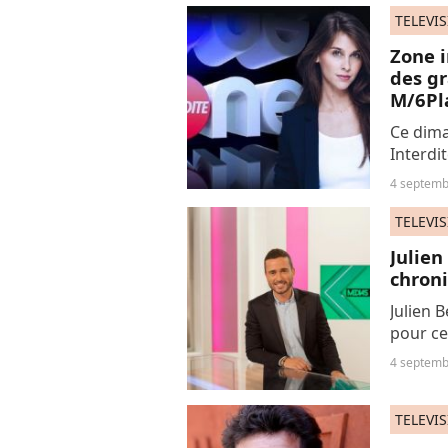
TELEVI
Zone i
des gr
M/6Pl
Ce dima
Interdi
estival
4 septemb
fortune
TELEVI
Julien
chron
Julien 
pour ce
sur TMC
4 septemb
médias
TELEVI