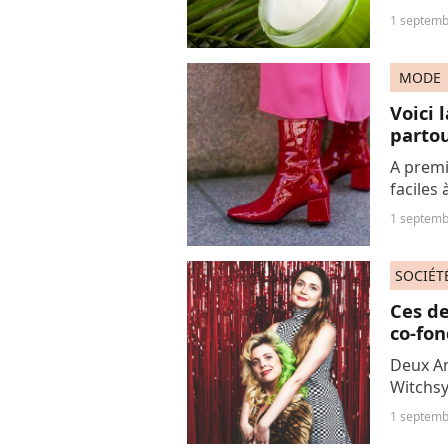
1 septemb
MODE
Voici 
partou
A premi
faciles 
sont bi
1 septemb
de l'hi
SOCIÉT
Ces d
co-fon
Deux Am
Witchsy
au séri
1 septemb
stratég