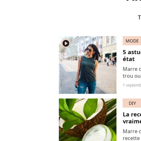
T
MODE
player2
5 astu
état
Marre d
trou ou
d'exper
1 septemb
mainteni
DIY
La rec
vraim
Marre d
recette