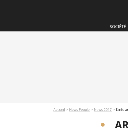
SOCIÉTÉ
Accueil
News People
News 2017
L'info 
AR