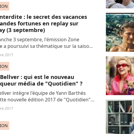
SION
nterdite : le secret des vacances
andes fortunes en replay sur
ay (3 septembre)
nche 3 septembre, l'émission Zone
te a poursuivi sa thématique sur la saison
e avec son numéro consacré aux grandes
re 2017
s et aux aristocrates en vacances.
SION
 Bellver : qui est le nouveau
iqueur média de "Quotidien" ?
Bellver intègre l'équipe de Yann Barthès
tte nouvelle édition 2017 de "Quotidien"
. Il présente une chronique sur les
re 2017
.
SION