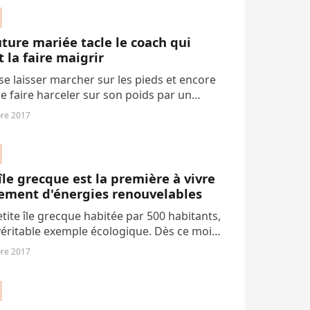
ture mariée tacle le coach qui
t la faire maigrir
se laisser marcher sur les pieds et encore
e faire harceler sur son poids par un
inceur : cette jeune future mariée a remis
re 2017
ru à sa place (et on applaudit...
île grecque est la première à vivre
ement d'énergies renouvelables
etite île grecque habitée par 500 habitants,
véritable exemple écologique. Dès ce mois
embre, elle va commencer à produire la
re 2017
talité de son électricité...