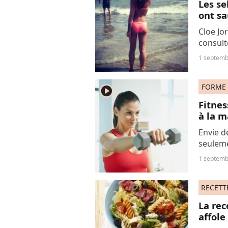
Les se
ont sa
Cloe Jo
consult
beauté 
1 septemb
d'elle e
histoire.
FORME
player2
Fitnes
à la m
Envie d
seuleme
Découvr
1 septemb
reprodui
RECETT
La rec
affole