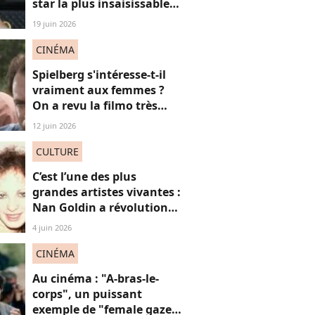
star la plus insaisissable
de la pop, et voici
19 juin 2026
pourquoi
CINÉMA
Spielberg s'intéresse-t-il
vraiment aux femmes ?
On a revu la filmo très
masculine du maestro
12 juin 2026
CULTURE
C’est l’une des plus
grandes artistes vivantes :
Nan Goldin a révolutionné
mon regard, voici
4 juin 2026
pourquoi
CINÉMA
Au cinéma : "A-bras-le-
corps", un puissant
exemple de "female gaze"