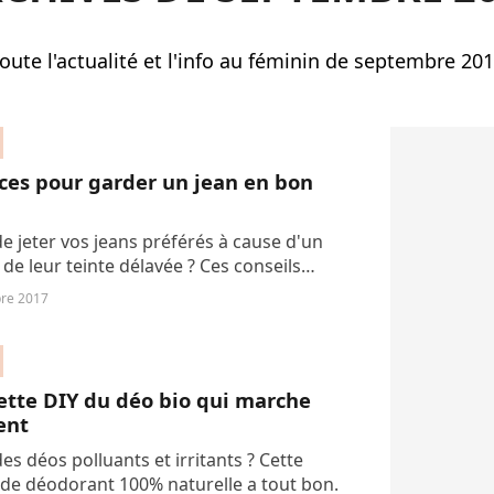
oute l'actualité et l'info au féminin de septembre 20
ces pour garder un jean en bon
e jeter vos jeans préférés à cause d'un
 de leur teinte délavée ? Ces conseils
ts vous aideront probablement à
re 2017
r la santé de votre garde-robe... ainsi...
ette DIY du déo bio qui marche
ent
es déos polluants et irritants ? Cette
 de déodorant 100% naturelle a tout bon.