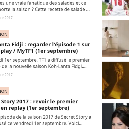
es une vraie fanatique des salades et ce
orte la saison ? Cette recette de salade de
ussi simple que savoureuse devrait vous
re 2017
.
SION
nta Fidji : regarder l'épisode 1 sur
play / MyTF1 (1er septembre)
i 1er septembre, TF1 a diffusé le premier
 de la nouvelle saison Koh-Lanta Fidgi.
omment voir l'épisode en replay.
re 2017
SION
 Story 2017 : revoir le premier
en replay (1er septembre)
épisode de la saison 2017 de Secret Story a
fusé ce vendredi 1er septembre. Voici