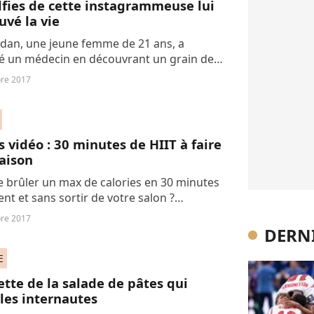
lfies de cette instagrammeuse lui
uvé la vie
rdan, une jeune femme de 21 ans, a
é un médecin en découvrant un grain de
suspect après avoir posté une photo
re 2017
n maillot de bain. Elle raconte son
..
s vidéo : 30 minutes de HIIT à faire
aison
e brûler un max de calories en 30 minutes
nt et sans sortir de votre salon ?
ez vite l'entraînement de HITT vidéo à
re 2017
re chez soi. C'est parti !
DERNI
E
ette de la salade de pâtes qui
 les internautes