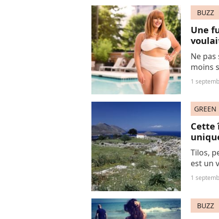
BUZZ
Une fu
voulai
Ne pas 
moins s
coach m
1 septemb
le malot
GREEN
Cette 
uniqu
Tilos, p
est un 
de sept
1 septemb
quasi-to
BUZZ