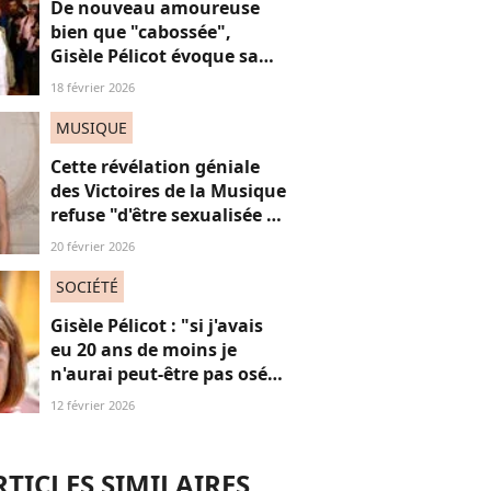
De nouveau amoureuse
bien que "cabossée",
Gisèle Pélicot évoque sa
nouvelle vie avec
18 février 2026
émotions
MUSIQUE
Cette révélation géniale
des Victoires de la Musique
refuse "d'être sexualisée et
soumise" et vénère
20 février 2026
"l'écriture sale de Virginie
Despentes"
SOCIÉTÉ
Gisèle Pélicot : "si j'avais
eu 20 ans de moins je
n'aurai peut-être pas osé
refuser le huis-clos"
12 février 2026
RTICLES SIMILAIRES