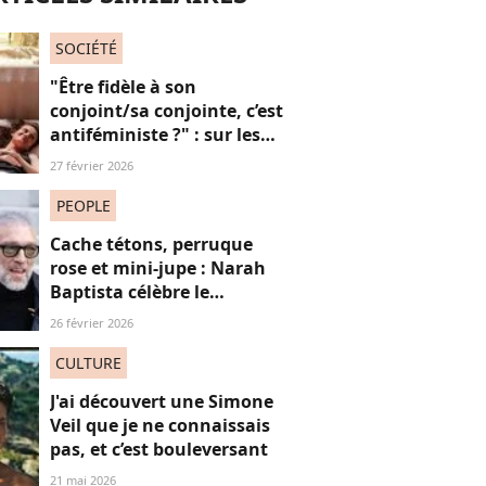
SOCIÉTÉ
"Être fidèle à son
conjoint/sa conjointe, c’est
antiféministe ?" : sur les
réseaux sociaux, cette
27 février 2026
question fait débat
PEOPLE
Cache tétons, perruque
rose et mini-jupe : Narah
Baptista célèbre le
carnaval de Rio avec son
26 février 2026
compagnon Vincent Cassel
de 30 ans son aîné
CULTURE
J'ai découvert une Simone
Veil que je ne connaissais
pas, et c’est bouleversant
21 mai 2026