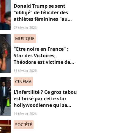
Donald Trump se sent
"obligé" de féliciter des
athlètes féminines "au
risque d'être destitué"
27 février 2026
MUSIQUE
"Etre noire en France" :
Star des Victoires,
Théodora est victime de
misogynoir : qu’est-ce que
16 février 2026
c’est ?
CINÉMA
L’infertilité ? Ce gros tabou
est brisé par cette star
hollywoodienne qui se
sent "moins femme"
16 février 2026
SOCIÉTÉ