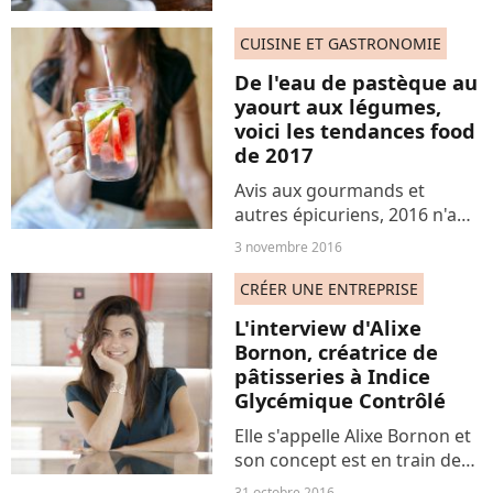
association est inattendue,
CUISINE ET GASTRONOMIE
elle n'en reste pas moins
délicieuse....
De l'eau de pastèque au
yaourt aux légumes,
voici les tendances food
de 2017
Avis aux gourmands et
autres épicuriens, 2016 n'a
pas encore refermée ses
3 novembre 2016
portes que déjà les
tendances food de l'année
CRÉER UNE ENTREPRISE
prochaine font parler d'elles.
L'interview d'Alixe
Alors, que va-t-on trouver
Bornon, créatrice de
dans...
pâtisseries à Indice
Glycémique Contrôlé
Elle s'appelle Alixe Bornon et
son concept est en train de
révolutionner le monde de la
31 octobre 2016