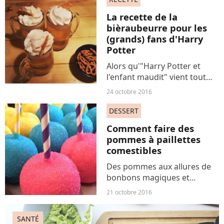
épreuve technique, Mercotte
La recette de la
propose aux...
bièraubeurre pour les
(grands) fans d'Harry
Potter
Alors qu'"Harry Potter et
l'enfant maudit" vient tout
juste de sortir en France, les
24 octobre 2016
fans du célèbre sorcier en
profitent pour se replonger
DESSERT
dans l'univers magique
Comment faire des
imaginé par J.K....
pommes à paillettes
comestibles
Des pommes aux allures de
bonbons magiques et
comestibles, voici la
21 octobre 2016
délicieuse et féerique
confiserie qui cartonne sur
SANTÉ
Instagram. On vous délivre