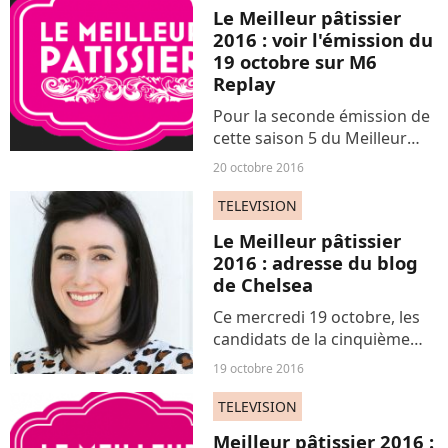
Le Meilleur pâtissier
2016 : voir l'émission du
19 octobre sur M6
Replay
Pour la seconde émission de
cette saison 5 du Meilleur
pâtissier, les Etats-Unis
20 octobre 2016
étaient à l'honneur. Les onze
candidats encore en lice s'en
TELEVISION
sont donnés à coeur joie.
Le Meilleur pâtissier
2016 : adresse du blog
de Chelsea
Ce mercredi 19 octobre, les
candidats de la cinquième
saison du Meilleur pâtissier
19 octobre 2016
sont de retour pour de
nouvelles épreuves
TELEVISION
concoctées par Cyril Lignac et
Meilleur pâtissier 2016 :