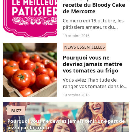
Mercotte. Parmi eux, une...
recette du Bloody Cake
de Mercotte
Ce mercredi 19 octobre, les
pâtissiers amateurs du
concours culinaire de M6
19 octobre 2016
embarquent pour les Etats-
Unis avec notamment un
NEWS ESSENTIELLES
nouveau challenge de taille
Pourquoi vous ne
concocté par Mercotte.
devriez jamais mettre
vos tomates au frigo
Vous aviez l'habitude de
ranger vos tomates dans le
bac à légumes de votre frigo
19 octobre 2016
? Arrêtez tout !
player2
BUZZ
Pourquoi vous ne devriez jamais tenir une part de
pizza par la croûte