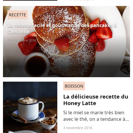
une ventrée de junk food,
choisissez ces substituts tout
RECETTE
aussi réconfortants et
nettement plus sains.
La recette facile et gourmande des pancakes à
l'amande
10 novembre 2016
BOISSON
La délicieuse recette du
Honey Latte
Si le miel se marie très bien
avec le thé, on a tendance à
croire qu'il n'a rien à faire
3 novembre 2016
avec le café. Pourtant, si cette