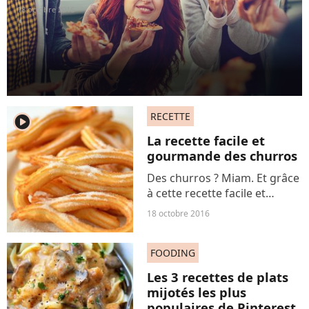
18 octobre 2016
RECETTE
player2
La recette facile et
gourmande des churros
Des churros ? Miam. Et grâce
à cette recette facile et
délicieuse, vous allez pouvoir
18 octobre 2016
préparer ces longs beignets
très festifs à la maison !
FOODING
Les 3 recettes de plats
mijotés les plus
populaires de Pinterest