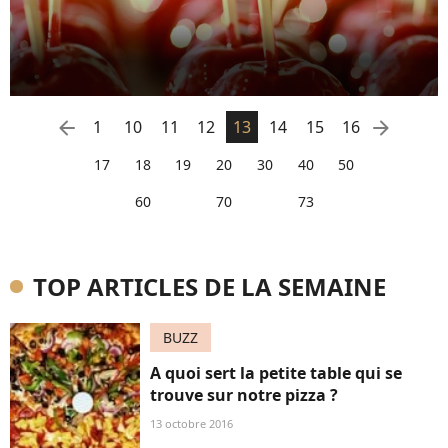
arrow_left
arrow_right
1
10
11
12
13
14
15
16
17
18
19
20
30
40
50
60
70
73
TOP ARTICLES DE LA SEMAINE
BUZZ
A quoi sert la petite table qui se
trouve sur notre pizza ?
13 octobre 2016