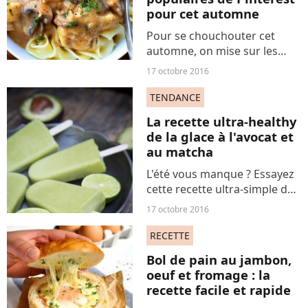
pour cet automne
Pour se chouchouter cet
automne, on mise sur les
plats réconfortants. Le must
17 octobre 2016
? Ces 3 recettes faciles de
plats mijotés qui sont les plus
TENDANCE
populaires de Pinterest.
La recette ultra-healthy
de la glace à l'avocat et
au matcha
L'été vous manque ? Essayez
cette recette ultra-simple de
la glace à l'avocat et au
17 octobre 2016
matcha, gourmande et
crémeuse, qui vous donnera
RECETTE
un véritable coup de fouet
Bol de pain au jambon,
sans vous faire prendre...
oeuf et fromage : la
recette facile et rapide