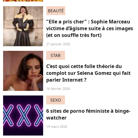
BEAUTÉ
"Elle a pris cher" : Sophie Marceau
victime d’âgisme suite à ces images
(et on souffle très fort)
27 janvier 2026
STAR
C’est quoi cette folle théorie du
complot sur Selena Gomez qui fait
parler Internet ?
16 février 2026
SEXO
6 sites de porno féministe à binge-
watcher
19 mars 2020