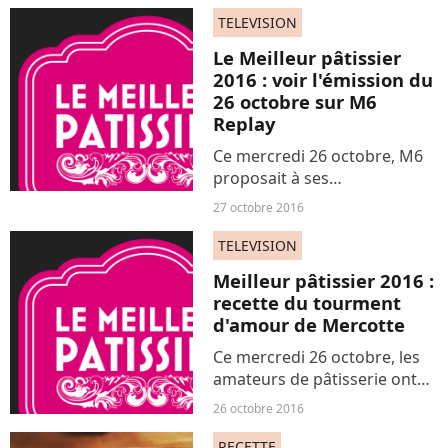
créations sur son joli blog
TELEVISION
"Fais-moi croquer". Elle nous
Le Meilleur pâtissier
a livré quelques-uns...
2016 : voir l'émission du
26 octobre sur M6
Replay
Ce mercredi 26 octobre, M6
proposait à ses
téléspectateurs une
27 octobre 2016
troisième soirée de
compétition pour les
TELEVISION
candidats de la cinquième
Meilleur pâtissier 2016 :
saison du Meilleur pâtissier.
recette du tourment
Cette semaine, Mercotte...
d'amour de Mercotte
Ce mercredi 26 octobre, les
amateurs de pâtisserie ont
rendez-vous avec la troisième
26 octobre 2016
soirée d'épreuves du Meilleur
pâtissier. Pour sa nouvelle
RECETTE