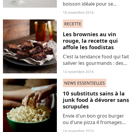
boisson idéale pour se
mettre dans l'esprit de Noël.
18 novembre 2016
On vous présente le Mimosa
cranberry et paillettes, un
RECETTE
cocktail délicieux et parfait
Les brownies au vin
pour oublier...
rouge, la recette qui
affole les foodistas
C'est la tendance food qui fait
saliver les gourmands : des
brownies au chocolat qui
14 novembre 2016
vous feront littéralement
tourner la tête !
NEWS ESSENTIELLES
10 substituts sains à la
junk food à dévorer sans
scrupules
Envie d'un bon gros burger
ou d'une pizza 4 fromages
géante ? Au lieu de vous faire
14 novembre 2016