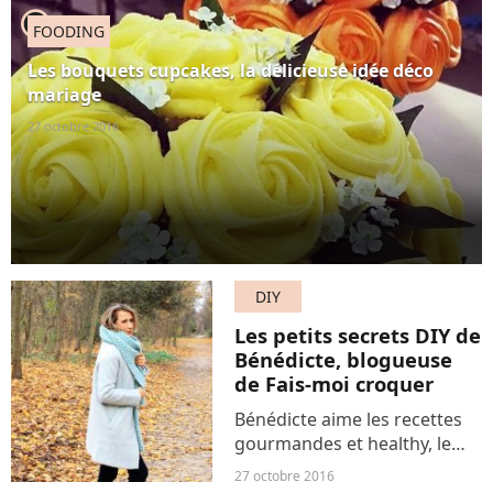
un plaisir de les servir avec
player2
FOODING
des sucreries en tout genre,
d'autres ont choisi...
Les bouquets cupcakes, la délicieuse idée déco
mariage
27 octobre 2016
DIY
Les petits secrets DIY de
Bénédicte, blogueuse
de Fais-moi croquer
Bénédicte aime les recettes
gourmandes et healthy, le
DIY et les voyages. Elle
27 octobre 2016
partage ses trouvailles et ses