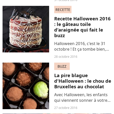
pâtisserie. Sa bonne idée ?
Des créations gourmandes à
RECETTE
indice glycémique contrôlé
Recette Halloween 2016
étonnantes....
: le gâteau toile
d'araignée qui fait le
buzz
Halloween 2016, c'est le 31
octobre ! Et ça tombe bien,
c'est l'occasion de préparer
28 octobre 2016
des pâtisseries aussi
terrifiantes que gourmandes.
BUZZ
Comme d'habitude, les
La pire blague
réseaux sociaux ne
d'Halloween : le chou de
manquent...
Bruxelles au chocolat
Avec Halloween, les enfants
qui viennent sonner à votre
porte demandant des
27 octobre 2016
bonbons. Si certains se font