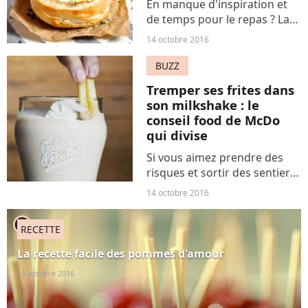
En manque d'inspiration et
de temps pour le repas ? La
recette du "bread bowl" est
14 octobre 2016
ce qu'il vous faut. Très rapide
à faire, vous n'aurez besoin
BUZZ
que de très peu
Tremper ses frites dans
d'ingrédients. Finalement,...
son milkshake : le
conseil food de McDo
qui divise
Si vous aimez prendre des
risques et sortir des sentiers
battus, McDonald's a pensé à
14 octobre 2016
vous, mais vous avez intérêt
à avoir l'estomac bien
player2
RECETTE
accroché. Des frites trempés
dans un milkshake,...
La recette facile des pommes d'amour
13 octobre 2016