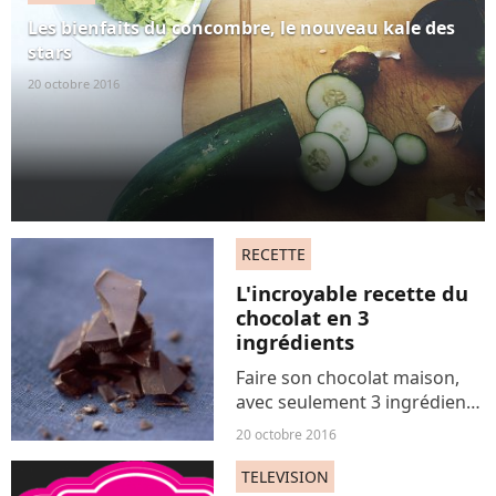
sa recette.
Les bienfaits du concombre, le nouveau kale des
stars
20 octobre 2016
RECETTE
L'incroyable recette du
chocolat en 3
ingrédients
Faire son chocolat maison,
avec seulement 3 ingrédients
et en quelques minutes, ça
20 octobre 2016
vous tente ?
TELEVISION