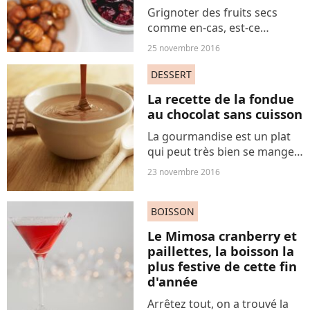
Grignoter des fruits secs
comme en-cas, est-ce
vraiment une bonne idée
25 novembre 2016
pour la ligne et la santé ? Pas
certain.
DESSERT
La recette de la fondue
au chocolat sans cuisson
La gourmandise est un plat
qui peut très bien se manger
froid. La preuve avec cette
23 novembre 2016
recette de fondue au
chocolat sans cuisson.
BOISSON
Le Mimosa cranberry et
paillettes, la boisson la
plus festive de cette fin
d'année
Arrêtez tout, on a trouvé la