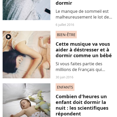
dormir
Le manque de sommeil est
malheureusement le lot de
nombreuses personnes. Et si
6 juillet 2016
pour s'endormir plus
facilement, on adoptait cette
BIEN-ÊTRE
player2
astuce toute simple mais très
Cette musique va vous
efficace préconisée...
aider à déstresser et à
dormir comme un bébé
Si vous faites partie des
millions de Français qui
peinent chaque soir à trouver
30 juin 2016
le sommeil, voici une vidéo
qui devrait vous aider à vous
ENFANTS
relaxer et à tomber plus
Combien d'heures un
facilement dans...
enfant doit dormir la
nuit : les scientifiques
répondent