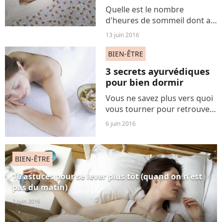
Quelle est le nombre
d'heures de sommeil dont a
besoin l'enfant pour se sentir
13 juin 2016
en forme et en bonne santé ?
Des chercheurs américains
BIEN-ÊTRE
ont établi la durée idéale en
3 secrets ayurvédiques
fonction de l'âge...
pour bien dormir
Vous ne savez plus vers quoi
vous tourner pour retrouver
une bonne qualité de
6 juin 2016
sommeil ? Et si vous tentiez
une solution alternative
comme l'Ayurveda ? Voici 3
BIEN-ÊTRE
principes à suivre qui...
16 astuces pour se lever plus tôt (quand on n'est
pas du matin)
2 juin 2016