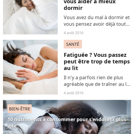
vous aider à mieux
dormir
Vous avez du mal à dormir et
vous pensez avoir déjà tout
essayé ? C'était sans compter
4 août 2016
sur la couverture pondérée
et sa pression miracle, qui
SANTÉ
permettrait de trouver le
Fatiguée ? Vous passez
sommeil beaucoup...
peut être trop de temps
au lit
Il n'y a parfois rien de plus
agréable que de traîner au lit,
surtout le week-end.
4 août 2016
Malheureusement, ce serait
loin d'être la meilleure
BIEN-ÊTRE
solution pour recharger les
batteries si l'on...
10 nutriments à consommer pour s'endormir plus
vite