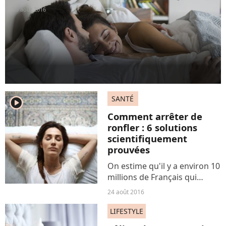
Elles...
29 août 2016
SANTÉ
player2
Comment arrêter de
ronfler : 6 solutions
scientifiquement
prouvées
On estime qu'il y a environ 10
millions de Français qui
ronflent. Et si vous en faites
24 août 2016
partie, malheureusement
pour vous, ça ne risque pas
LIFESTYLE
de s'arranger par miracle : les