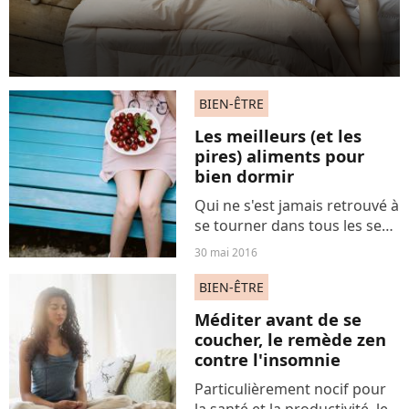
BIEN-ÊTRE
Les meilleurs (et les
pires) aliments pour
bien dormir
Qui ne s'est jamais retrouvé à
se tourner dans tous les sens
dans son lit à 3h du matin en
30 mai 2016
maudissant son dernier café
ou la blanquette d'agneau un
BIEN-ÊTRE
peu trop grasse du dîner qui
Méditer avant de se
vous...
coucher, le remède zen
contre l'insomnie
Particulièrement nocif pour