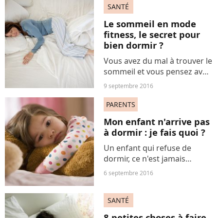
SANTÉ
Le sommeil en mode
fitness, le secret pour
bien dormir ?
Vous avez du mal à trouver le
sommeil et vous pensez avoir
déjà tout essayé ? Voici une
9 septembre 2016
technique très efficace pour
s'endormir en s'inspirant
PARENTS
d'une simple méthode de
Mon enfant n'arrive pas
fitness.
à dormir : je fais quoi ?
Un enfant qui refuse de
dormir, ce n'est jamais
anodin. Le pédopsychiatre
6 septembre 2016
Rafi Kojayan nous explique
les différentes causes
SANTÉ
possibles et les solutions
pour y remédier.
8 petites choses à faire