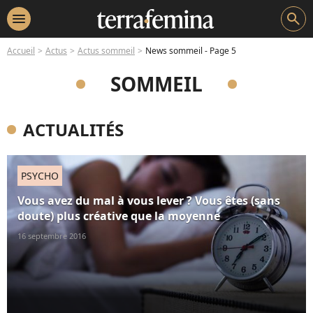
menu
search
Accueil
Actus
Actus sommeil
News sommeil - Page 5
SOMMEIL
ACTUALITÉS
PSYCHO
Vous avez du mal à vous lever ? Vous êtes (sans
doute) plus créative que la moyenne
16 septembre 2016