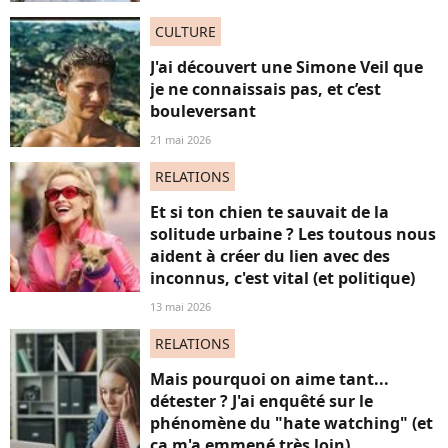
CULTURE
J'ai découvert une Simone Veil que
je ne connaissais pas, et c’est
bouleversant
21 mai 2026
RELATIONS
Et si ton chien te sauvait de la
solitude urbaine ? Les toutous nous
aident à créer du lien avec des
inconnus, c'est vital (et politique)
13 mai 2026
RELATIONS
Mais pourquoi on aime tant...
détester ? J'ai enquêté sur le
phénomène du "hate watching" (et
ça m'a emmené très loin)