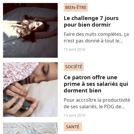
son oreille avant de se mettre
au lit permettrait pourtant de
BIEN-ÊTRE
guérir de certains maux.
Le challenge 7 jours
Explications.
pour bien dormir
Faire des nuits complètes, ça
n'est pas donné à tout le
monde. Pour remettre les
15 avril 2016
compteurs à zéro et enfin
réussir à trouver un sommeil
SOCIÉTÉ
réparateur, voici un challenge
à réaliser en...
Ce patron offre une
prime à ses salariés qui
dorment bien
Pour accroître la productivité
de ses salariés, le PDG de
l'entreprise américaine Aetna
13 avril 2016
a décidé de les inciter à
dormir plus. Ils recevront 25
SANTÉ
dollars en dormant au moins