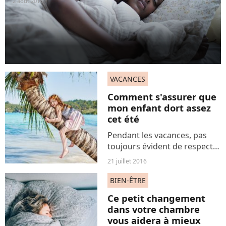
2 août 2016
VACANCES
Comment s'assurer que
mon enfant dort assez
cet été
Pendant les vacances, pas
toujours évident de respecter
le même horaire de coucher
21 juillet 2016
pour les enfants. Pourtant,
conserver le bon nombre
BIEN-ÊTRE
d'heures de sommeil est
Ce petit changement
essentiel à leur bien-être.
dans votre chambre
vous aidera à mieux