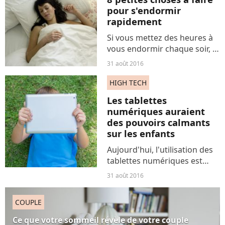
pour s'endormir
rapidement
Si vous mettez des heures à
vous endormir chaque soir, et
que compter les moutons n'a
31 août 2016
jamais marché pour vous,
voici quelques astuces
HIGH TECH
imparables pour redevenir
Les tablettes
copain avec le marchand...
numériques auraient
des pouvoirs calmants
sur les enfants
Aujourd'hui, l'utilisation des
tablettes numériques est
vivement critiquée et de
31 août 2016
nombreux professionnels
pointent du doigt ses effets
COUPLE
néfastes sur le
développement de l'enfant.
Ce que votre sommeil révèle de votre couple