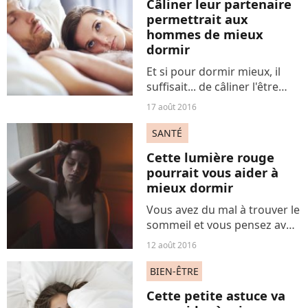
Câliner leur partenaire
chiffres...
permettrait aux
hommes de mieux
dormir
Et si pour dormir mieux, il
suffisait... de câliner l'être
aimé ? A en croire une
17 août 2016
récente étude, les hommes
dormiraient mieux si on les
SANTÉ
prenait dans nos bras. Bande
Cette lumière rouge
de veinards...
pourrait vous aider à
mieux dormir
Vous avez du mal à trouver le
sommeil et vous pensez avoir
déjà tout essayé ? A moins de
12 août 2016
ne souffrir d'insomnie
chronique, accéder au repos
BIEN-ÊTRE
en toute quiétude tiendrait
Cette petite astuce va
dans une chose...