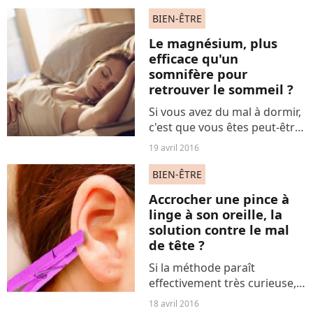
BIEN-ÊTRE
Le magnésium, plus
efficace qu'un
somnifère pour
retrouver le sommeil ?
Si vous avez du mal à dormir,
c'est que vous êtes peut-être
en manque de magnésium.
19 avril 2016
Selon les conclusions d'une
récente étude, ce minéral
BIEN-ÊTRE
serait essentiel pour le bon
Accrocher une pince à
fonctionnement...
linge à son oreille, la
solution contre le mal
de tête ?
Si la méthode paraît
effectivement très curieuse,
placer une pince à linge sur
18 avril 2016