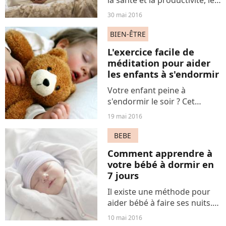
la santé et la productivité, le
manque de sommeil touche
30 mai 2016
malheureusement un
Français sur trois. Pourtant,
BIEN-ÊTRE
des solutions naturelles
L'exercice facile de
existent pour y remédier,...
méditation pour aider
les enfants à s'endormir
Votre enfant peine à
s'endormir le soir ? Cet
exercice de méditation
19 mai 2016
pourrait l'aider à se détendre
et à passer une bonne nuit
BEBE
de sommeil.
Comment apprendre à
votre bébé à dormir en
7 jours
Il existe une méthode pour
aider bébé à faire ses nuits.
Moyennant un peu de
10 mai 2016
rigueur certes, mais les