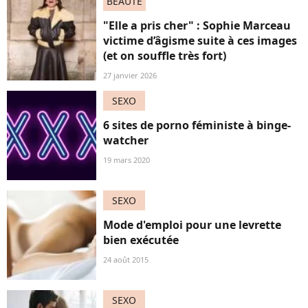
BEAUTÉ
"Elle a pris cher" : Sophie Marceau
victime d’âgisme suite à ces images
(et on souffle très fort)
27 janvier 2026
SEXO
6 sites de porno féministe à binge-
watcher
19 mars 2020
SEXO
Mode d'emploi pour une levrette
bien exécutée
24 août 2015
SEXO