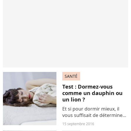
SANTÉ
Test : Dormez-vous
comme un dauphin ou
un lion ?
Et si pour dormir mieux, il
vous suffisait de déterminer
à quel animal votre
15 septembre 2016
personnalité vous associe ?