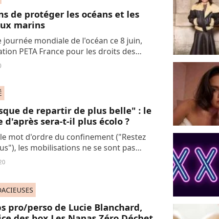
ns de protéger les océans et les
ux marins
e journée mondiale de l'océan ce 8 juin,
iation PETA France pour les droits des
 appelle à faire du "monde d'après" un
0
eilleur en tirant des leçons de cette...
É
sque de repartir de plus belle" : le
d'après sera-t-il plus écolo ?
le mot d'ordre du confinement ("Restez
us"), les mobilisations ne se sont pas
s net pour autant. Et notamment du côté
20
tte environnementale. Face à la crise...
DACIEUSES
ps pro/perso de Lucie Blanchard,
ice des box Les Nanas Zéro Déchet