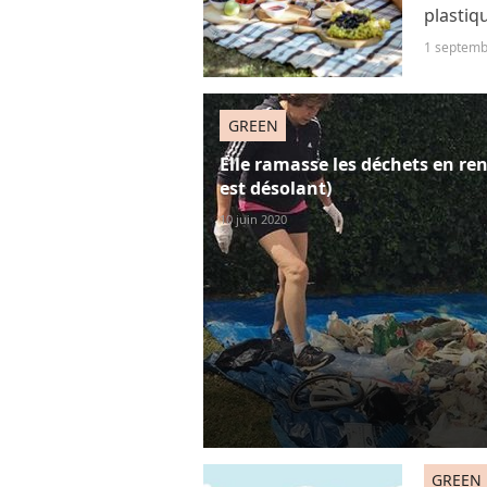
plastiqu
possibl
1 septemb
aider à
GREEN
Elle ramasse les déchets en rent
est désolant)
10 juin 2020
GREEN