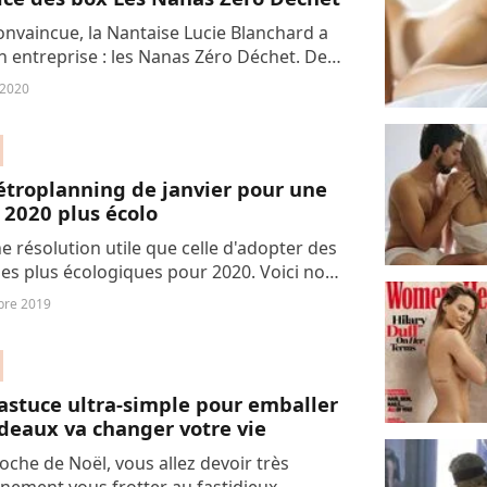
onvaincue, la Nantaise Lucie Blanchard a
n entreprise : les Nanas Zéro Déchet. Des
tiques pour amorcer la démarche du zéro
 2020
n douceur. Quel a été le déclic...
étroplanning de janvier pour une
2020 plus écolo
ne résolution utile que celle d'adopter des
es plus écologiques pour 2020. Voici nos
pour s'y mettre doucement mais sûrement
bre 2019
ois de janvier.
astuce ultra-simple pour emballer
deaux va changer votre vie
roche de Noël, vous allez devoir très