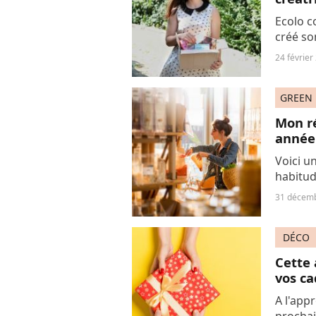
Ecolo c
créé so
box pra
24 février
déchet e
GREEN
Mon r
année 
Voici u
habitud
pistes 
31 décem
dès le m
DÉCO
Cette 
vos ca
A l'app