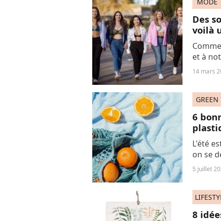
MODE
Des so
voilà 
Commen
et à not
d'un te
14 mars 2
Abracad
reponsa
GREEN
6 bonn
plast
L'été es
on se d
nos con
5 juillet 2
montagn
LIFESTY
8 idée