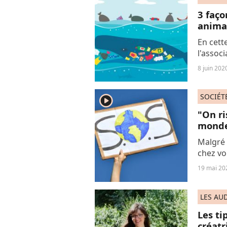
3 faço
anima
En cett
l'assoc
animaux
8 juin 202
monde m
SOCIÉT
player2
"On ri
monde 
Malgré 
chez vo
stoppée
19 mai 20
de la lu
LES AU
Les ti
créatr