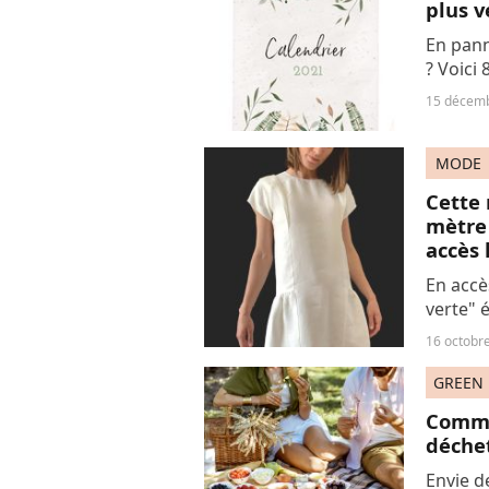
plus v
En pann
? Voici 
surpren
15 décem
MODE
Cette 
mètre 
accès 
En accès
verte" 
issues 
16 octobr
Dior et 
GREEN
Comme
déche
Envie de