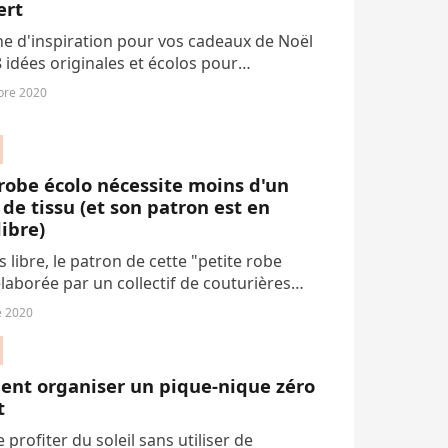
ert
e d'inspiration pour vos cadeaux de Noël
8 idées originales et écolos pour
dre petits et grands.
bre 2020
robe écolo nécessite moins d'un
de tissu (et son patron est en
libre)
 libre, le patron de cette "petite robe
élaborée par un collectif de couturières
des plus grandes maisons, comme Chanel,
e 2020
Saint Laurent, entend nous éveiller...
nt organiser un pique-nique zéro
t
 profiter du soleil sans utiliser de