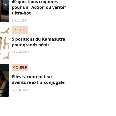
40 questions coquines
pour un "Action ou vérité"
ultra-hot
5 août 2021
SEXO
5 positions du Kamasutra
pour grands pénis
18 août 2015
COUPLE
Elles racontent leur
aventure extra-conjugale
22 juin 2020