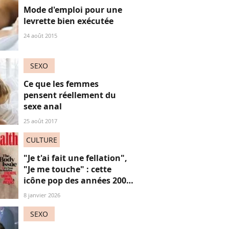
Mode d'emploi pour une
levrette bien exécutée
24 août 2015
SEXO
Ce que les femmes
pensent réellement du
sexe anal
25 août 2017
CULTURE
"Je t'ai fait une fellation",
"Je me touche" : cette
icône pop des années 2000
revient enfin avec un son
8 janvier 2026
très explicite qui fait rager
les réacs
SEXO