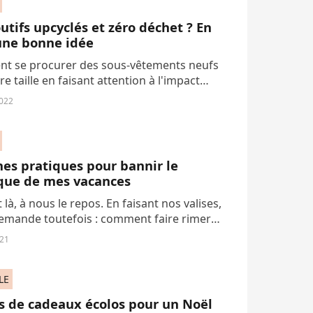
utifs upcyclés et zéro déchet ? En
une bonne idée
t se procurer des sous-vêtements neufs
re taille en faisant attention à l'impact
l achat sur la planète ? La marque
022
abra Upcycling, qui prône une mode
ble,...
es pratiques pour bannir le
ique de mes vacances
t là, à nous le repos. En faisant nos valises,
emande toutefois : comment faire rimer
victions écolos avec notre séjour en
021
e, en campagne ou au bord de...
LE
s de cadeaux écolos pour un Noël