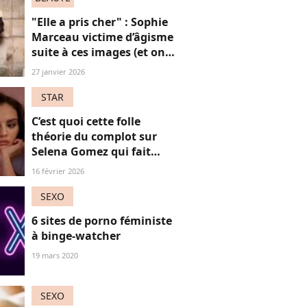
"Elle a pris cher" : Sophie
Marceau victime d’âgisme
suite à ces images (et on
souffle très fort)
27 janvier 2026
STAR
C’est quoi cette folle
théorie du complot sur
Selena Gomez qui fait
parler Internet ?
16 février 2026
SEXO
6 sites de porno féministe
à binge-watcher
19 mars 2020
SEXO