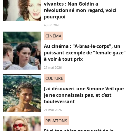
vivantes : Nan Goldin a
révolutionné mon regard, voici
pourquoi
4 juin 2026
CINÉMA
Au cinéma : "A-bras-le-corps", un
puissant exemple de "female gaze"
à voir à tout prix
27 mai 2026
CULTURE
J'ai découvert une Simone Veil que
je ne connaissais pas, et c’est
bouleversant
21 mai 2026
RELATIONS
Et si ton chien te sauvait de la