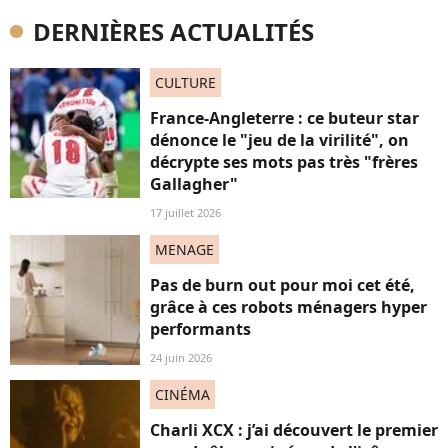
DERNIÈRES ACTUALITÉS
CULTURE
France-Angleterre : ce buteur star
dénonce le "jeu de la virilité", on
décrypte ses mots pas très "frères
Gallagher"
17 juillet 2026
MENAGE
Pas de burn out pour moi cet été,
grâce à ces robots ménagers hyper
performants
24 juin 2026
CINÉMA
Charli XCX : j’ai découvert le premier