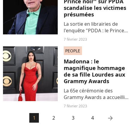
Prince noir" sur PPDA
scandalise les victimes
présumées
La sortie en librairies de
l'enquête "PDDA : le Prince
Noir" fait réagir. Et
7 février 2023
notamment les nombreuses
victimes présumées de l'ex-
PEOPLE
présentateur de JT, accusé de
Madonna : le
viols et d'agressions...
magnifique hommage
de sa fille Lourdes aux
Grammy Awards
La 65e cérémonie des
Grammy Awards a accueilli
des artistes du monde entier
7 février 2023
qui ont fait le déplacement
dans des tenues toujours
arrow_right
1
2
3
4
plus extravagantes. Parmi
elles, Lourdes Leon, la fille...