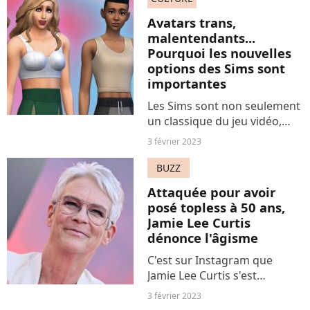
Jordanie était invitée ce jeudi
Avatars trans,
2 février à intervenir au
malentendants...
National...
Pourquoi les nouvelles
options des Sims sont
importantes
Les Sims sont non seulement
un classique du jeu vidéo,
mais un exemple d'inclusivité.
3 février 2023
Les mises à jour des Sims 4
en sont par ailleurs la preuve
BUZZ
enthousiasmante.
Attaquée pour avoir
posé topless à 50 ans,
Jamie Lee Curtis
dénonce l'âgisme
C'est sur Instagram que
Jamie Lee Curtis s'est
souvenue d'une déplorable
3 février 2023
expérience : les attaques