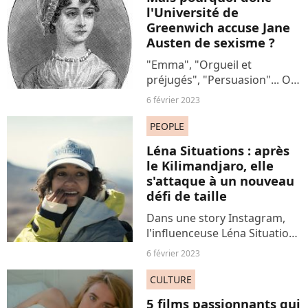
lesbienne. Une parole
l'Université de
sensible.
Greenwich accuse Jane
Austen de sexisme ?
"Emma", "Orgueil et
préjugés", "Persuasion"... On
ne compte plus les classiques
6 février 2023
signés Jane Austen. Mais la
légendaire romancière
PEOPLE
britannique ne semble guère
Léna Situations : après
au goût de l'Université...
le Kilimandjaro, elle
s'attaque à un nouveau
défi de taille
Dans une story Instagram,
l'influenceuse Léna Situations
annonce son nouveau défi
6 février 2023
sportif, un an après avoir
gravi la plus haute montagne
CULTURE
d'Afrique, le Kilimandjaro.
5 films passionnants qui