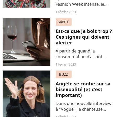
Fashion Week intense, le
mannequin internationale
1 février 2023
Naomi Campbell a quitté
temporairement les podiums
SANTÉ
et les grandes soirées pour
Est-ce que je bois trop ?
des vacances avec sa fille
Ces signes qui doivent
dans...
alerter
A partir de quand la
consommation d'alcool
devient-elle problématique ?
1 février 2023
Les signes pour prévenir
l'alcoolisme ne manquent
BUZZ
pas. On fait le point.
Angèle se confie sur sa
bisexualité (et c'est
important)
Dans une nouvelle interview
à "Vogue", la chanteuse
Angèle n'hésite pas à
1 février 2023