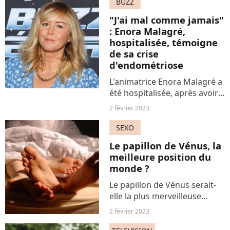
Mais qu'en pense le
BUZZ
réalisateur Joseph Kosinski ?
"J'ai mal comme jamais"
: Enora Malagré,
hospitalisée, témoigne
de sa crise
d'endométriose
L'animatrice Enora Malagré a
été hospitalisée, après avoir
été victime d'une grave crise
2 février 2023
d'endométriose. Elle
témoigne de sa profonde
SEXO
"souffrance" et pousse un
Le papillon de Vénus, la
coup de gueule.
meilleure position du
monde ?
Le papillon de Vénus serait-
elle la plus merveilleuse
position au monde ? Derrière
2 février 2023
cet intitulé au doux goût de