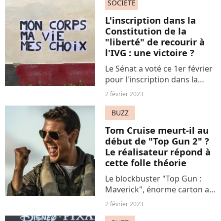
avenir et l'envie de fonder
SOCIÉTÉ
une famille.
L'inscription dans la
Constitution de la
"liberté" de recourir à
l'IVG : une victoire ?
Le Sénat a voté ce 1er février
pour l'inscription dans la
Constitution de la "liberté de
2 février 2023
la femme" de recourir à l'IVG.
Une "victoire historique"
BUZZ
pour bien des voix
Tom Cruise meurt-il au
féministes, malgré...
début de "Top Gun 2" ?
Le réalisateur répond à
cette folle théorie
Le blockbuster "Top Gun :
Maverick", énorme carton au
box-office mondial, a donné
2 février 2023
lieu à des théories farfelues.