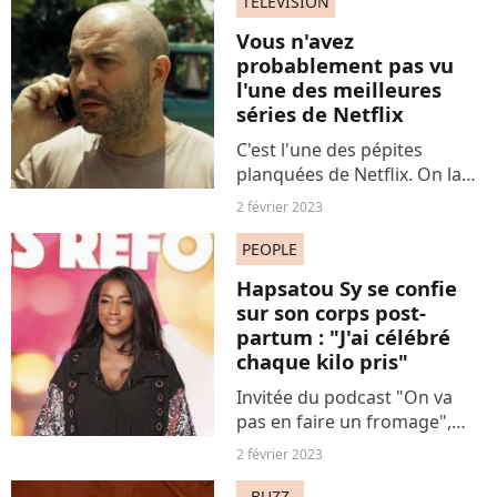
paradis, une "technique" qui
TELEVISION
pourrait bien bouleverser
Vous n'avez
votre intimité....
probablement pas vu
l'une des meilleures
séries de Netflix
C'est l'une des pépites
planquées de Netflix. On la
compare même à l'haletante
2 février 2023
"24 heures chrono".
Connaissez-vous "Fauda" ?
PEOPLE
Hapsatou Sy se confie
sur son corps post-
partum : "J'ai célébré
chaque kilo pris"
Invitée du podcast "On va
pas en faire un fromage",
Hapsatou Sy est revenue sur
2 février 2023
son rapport au corps, trois
ans après la naissance de son
BUZZ