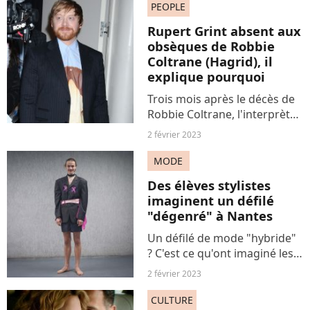
clip, "I'm Not Here To Make
PEOPLE
Friends" massivement
Rupert Grint absent aux
visionné. Des réactions...
obsèques de Robbie
Coltrane (Hagrid), il
explique pourquoi
Trois mois après le décès de
Robbie Coltrane, l'interprète
de Hagrid dans la saga Harry
2 février 2023
Potter, son collègue et ami
Rupert Grint a expliqué son
MODE
absence à ses obsèques dans
Des élèves stylistes
une interview...
imaginent un défilé
"dégenré" à Nantes
Un défilé de mode "hybride"
? C'est ce qu'ont imaginé les
élèves stylistes de l'Atelier
2 février 2023
Chardon Savard. Un show
pour repenser les codes de la
CULTURE