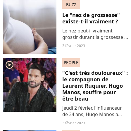
force et dévoile son visage
BUZZ
sans make-up dans sa
Le "nez de grossesse"
dernière publication
existe-t-il vraiment ?
Instagram.
Le nez peut-il vraiment
grossir durant la grossesse ?
La question se pose sur
3 février 2023
TikTok, plateforme où de
nombreuses femmes
PEOPLE
enceintes se confient sur ce
player2
symptôme bien spécifique.
"C'est très douloureux" :
le compagnon de
Laurent Ruquier, Hugo
Manos, souffre pour
être beau
Jeudi 2 février, l'influenceur
de 34 ans, Hugo Manos a
affiché via sa story Instagram
3 février 2023
son visage tout rouge après