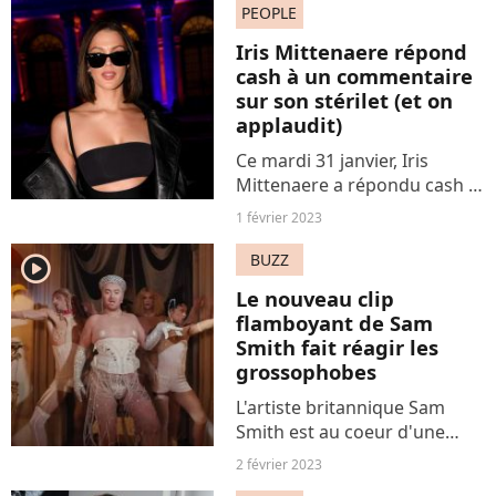
Séguillon s'est confiée sur
PEOPLE
une maladie qui l'a beaucoup
Iris Mittenaere répond
meutrie : la boulimie....
cash à un commentaire
sur son stérilet (et on
applaudit)
Ce mardi 31 janvier, Iris
Mittenaere a répondu cash à
une question inappropriée
1 février 2023
sur son désir de maternité de
l'un de ses abonnés sur ses
BUZZ
player2
réseaux sociaux. Comme
Le nouveau clip
d'autres influenceuses...
flamboyant de Sam
Smith fait réagir les
grossophobes
L'artiste britannique Sam
Smith est au coeur d'une
vague de critiques virulentes
2 février 2023
suite à la diffusion de son