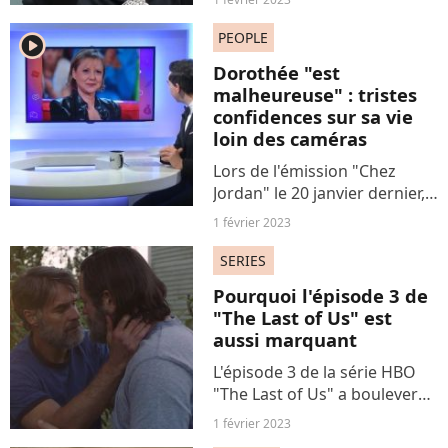
évoquer sa bisexualité. Un
sujet qui importe.
PEOPLE
player2
Dorothée "est
malheureuse" : tristes
confidences sur sa vie
loin des caméras
Lors de l'émission "Chez
Jordan" le 20 janvier dernier,
l'illusionniste Gérard Majax
1 février 2023
s'est livré sur la santé
mentale de Dorothée,
SERIES
l'inoubliable animatrice du
Pourquoi l'épisode 3 de
"Club Dorothée". Très...
"The Last of Us" est
aussi marquant
L'épisode 3 de la série HBO
"The Last of Us" a bouleversé
les téléspectateurs, qui
1 février 2023
saluent un chef-d'oeuvre