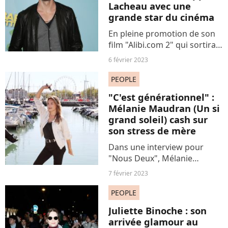
Lacheau avec une
grande star du cinéma
En pleine promotion de son
film "Alibi.com 2" qui sortira
dans les salles le 8 février
6 février 2023
prochain, Philippe Lacheau
est revenu lors de récentes
PEOPLE
interviews sur les moments-
"C'est générationnel" :
lés de sa carrière...
Mélanie Maudran (Un si
grand soleil) cash sur
son stress de mère
Dans une interview pour
"Nous Deux", Mélanie
Maudran a fait des
7 février 2023
révélations sur sa vie
familiale, en particulier sur
PEOPLE
l'éducation de ses deux fils.
Juliette Binoche : son
Elle en a également profité
arrivée glamour au
pour...