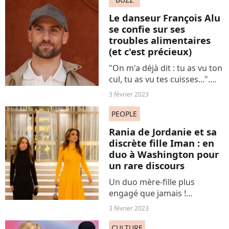
fils.
Le danseur François Alu
se confie sur ses
troubles alimentaires
(et c'est précieux)
"On m'a déjà dit : tu as vu ton
cul, tu as vu tes cuisses...".
L'espace d'un témoignage
3 février 2023
douloureux, le danseur étoile
François Alu s'est confié sur
PEOPLE
le harcèlement qu'il a subi à
Rania de Jordanie et sa
l'école...
discrète fille Iman : en
duo à Washington pour
un rare discours
Un duo mère-fille plus
engagé que jamais !
Actuellement en visite
3 février 2023
officielle à Washington pour
quelques jours, Rania de
CULTURE