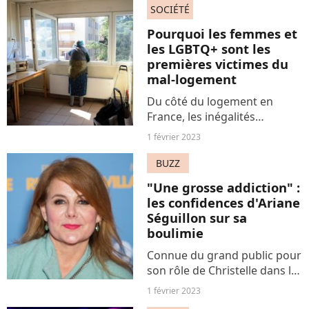
d'écriture et d'interprétation.
SOCIÉTÉ
De fait, cette romance est
Pourquoi les femmes et
tout sauf anodine.
les LGBTQ+ sont les
premières victimes du
mal-logement
Du côté du logement en
France, les inégalités
perdurent violemment,
1 février 2023
comme le révèle le nouveau
rapport accablant de la
BUZZ
Fondation Abbé Pierre. Et le
"Une grosse addiction" :
mal-logement concerne
les confidences d'Ariane
notamment...
Séguillon sur sa
boulimie
Connue du grand public pour
son rôle de Christelle dans la
série "Demain nous
1 février 2023
appartient", l'actrice Ariane