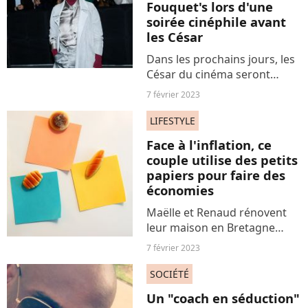
Fouquet's lors d'une
soirée cinéphile avant
les César
Dans les prochains jours, les
César du cinéma seront
célébrés. Le Fouquet's a alors
7 février 2023
rassemblé les nombreux
nominés, et parmi eux :
LIFESTYLE
Juliette Binoche et Benoît
Face à l'inflation, ce
Magimel. Outre le talent,...
couple utilise des petits
papiers pour faire des
économies
Maëlle et Renaud rénovent
leur maison en Bretagne
depuis un an. Mais avec
7 février 2023
l'inflation, le prix des
matériaux a explosé. Le
SOCIÉTÉ
couple a trouvé une
Un "coach en séduction"
technique originale et