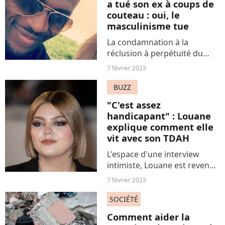
a tué son ex à coups de
efficace pour...
couteau : oui, le
masculinisme tue
La condamnation à la
réclusion à perpétuité du
youtubeur autoproclamé
7 février 2023
"virtuose de la séduction"
Mickaël Philétas, pour
BUZZ
l'assassinat de son ex-
"C'est assez
compagne Mélanie G. et une
handicapant" : Louane
double tentative...
explique comment elle
vit avec son TDAH
L'espace d'une interview
intimiste, Louane est revenue
sur l'expérience au quotidien
7 février 2023
du TDAH, un trouble de
l'attention important et
SOCIÉTÉ
handicapant. Une parole qui
Comment aider la
importe.