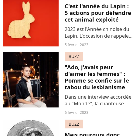
vient d'être annoncé.
C'est l'année du Lapin :
5 actions pour défendre
cet animal exploité
2023 est l'Année chinoise du
Lapin. L'occasion de rappeler
que cet animal tout doux fait
5 février 2023
partie des espèces les plus
exploitées au monde.
BUZZ
L'association de défense des
"Ado, j'avais peur
animaux, PETA...
d'aimer les femmes" :
Pomme se confie sur le
tabou du lesbianisme
Dans une interview accordée
au "Monde", la chanteuse
Pomme est revenue sur son
6 février 2023
adolescence douloureuse,
entre homophobie ambiante,
BUZZ
tabous et peur de se dire
Mais pourquoi donc