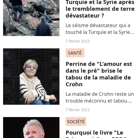
Turquie et la Syrie après
le tremblement de terre
dévastateur ?
Le séisme dévastateur qui a
touché la Turquie et la Syrie a
déjà causé la mort de plus de
7 février 2023
6200 personnes et
l'écroulement de miliers de
SANTÉ
bâtiments. Comment venir en
Perrine de "L'amour est
aide aux populations...
dans le pré" brise le
tabou de la maladie de
Crohn
La maladie de Crohn reste un
trouble méconnu et tabou.
Atteinte, la candidate de la
7 février 2023
nouvelle édition de "L'amour
est dans le pré" Perrine a
SOCIÉTÉ
témoigné sur cette
Pourquoi le livre "Le
pathologie handicapante....