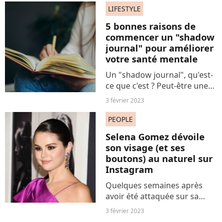
sexistes la ciblant lorsqu'elle
LIFESTYLE
a osé poser topless à 50 ans.
5 bonnes raisons de
Une certaine idée de...
commencer un "shadow
journal" pour améliorer
votre santé mentale
Un "shadow journal", qu'est-
ce que c'est ? Peut-être une
manière idéale de cajoler
3 février 2023
votre santé mentale par
temps de doutes et
PEOPLE
d'incertitudes. On vous
Selena Gomez dévoile
explique.
son visage (et ses
boutons) au naturel sur
Instagram
Quelques semaines après
avoir été attaquée sur sa
prise de poids, la chanteuse
3 février 2023
Selena Gomez revient en