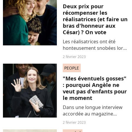
masculinité.
Deux prix pour
récompenser les
réalisatrices (et faire un
bras d'honneur aux
César) ? On vote
Les réalisatrices ont été
honteusement snobées lors
des nominations des César
2 février 2023
2023. Heureusement, des
cérémonies féministes leur
PEOPLE
redonnent visibilité et
"Mes éventuels gosses"
reconnaissance.
: pourquoi Angèle ne
veut pas d'enfants pour
le moment
Dans une longue interview
accordée au magazine
"Vogue", Angèle répond en
2 février 2023
toute transparence sur son