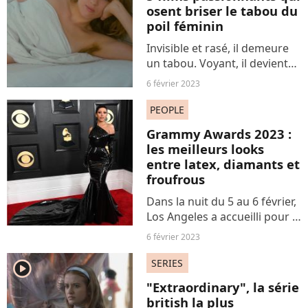
osent briser le tabou du
poil féminin
Invisible et rasé, il demeure
un tabou. Voyant, il devient
forcément militant. Ainsi
6 février 2023
s'illustre l'enjeu épineux du
poil féminin dans notre
PEOPLE
société. Et c'est pareil à
Grammy Awards 2023 :
l'écran. C'est...
les meilleurs looks
entre latex, diamants et
froufrous
Dans la nuit du 5 au 6 février,
Los Angeles a accueilli pour la
65e année consécutive des
6 février 2023
artistes du monde entier à
l'occasion des Grammy
SERIES
player2
Awards. Les artistes avaient
"Extraordinary", la série
tous fait le...
british la plus