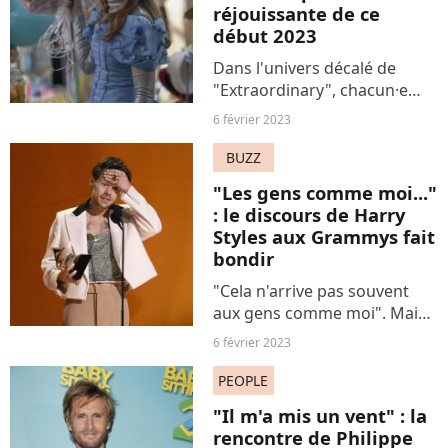
réjouissante de ce
début 2023
Dans l'univers décalé de
"Extraordinary", chacun·e
découvre son super-pouvoir
6 février 2023
à sa majorité. Tout le
monde... sauf Jen. Une série
BUZZ
hilarante et diablement
"Les gens comme moi..."
audacieuse à découvrir
: le discours de Harry
d'urgence...
Styles aux Grammys fait
bondir
"Cela n'arrive pas souvent
aux gens comme moi". Mais
qu'a voulu dire l'interprète de
6 février 2023
"As it was" en recevant son
Grammy du Meilleur album ?
PEOPLE
Voilà de quoi nous laisser
"Il m'a mis un vent" : la
perplexes.
rencontre de Philippe