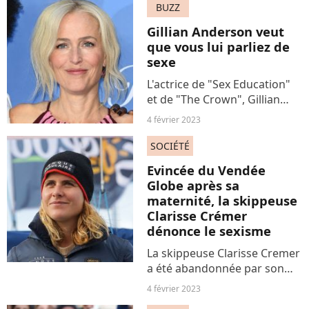
une intervention esthétique
BUZZ
qui avait pour objectif de
Gillian Anderson veut
rendre sa peau...
que vous lui parliez de
sexe
L'actrice de "Sex Education"
et de "The Crown", Gillian
Anderson, lance un
4 février 2023
audacieux projet : elle
souhaite que les femmes du
SOCIÉTÉ
monde entier lui racontent
Evincée du Vendée
leurs histoires de sexe.
Globe après sa
maternité, la skippeuse
Clarisse Crémer
dénonce le sexisme
La skippeuse Clarisse Cremer
a été abandonnée par son
sponsor Banque Populaire et
4 février 2023
donc évincée du Vendée