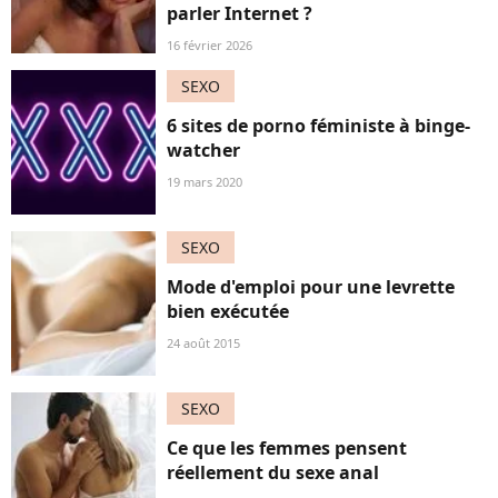
parler Internet ?
16 février 2026
SEXO
6 sites de porno féministe à binge-
watcher
19 mars 2020
SEXO
Mode d'emploi pour une levrette
bien exécutée
24 août 2015
SEXO
Ce que les femmes pensent
réellement du sexe anal