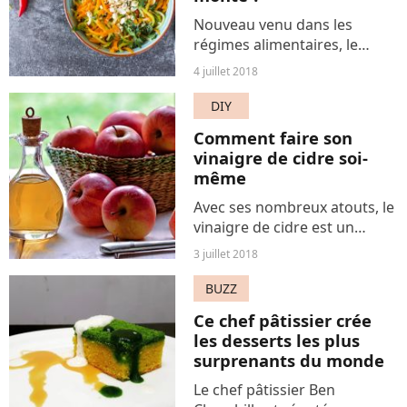
Nouveau venu dans les
régimes alimentaires, le
régime pegan est un
4 juillet 2018
mélange de "végan" et de
"paléo". Il permettrait
DIY
d'adopter un mode de vie
Comment faire son
sain et healthy. On teste ?
vinaigre de cidre soi-
même
Avec ses nombreux atouts, le
vinaigre de cidre est un
indispensable de la maison et
3 juillet 2018
un ingrédient magique. On
vous donne la recette ultra-
BUZZ
facile pour faire son vinaigre
Ce chef pâtissier crée
de cidre soi-même.
les desserts les plus
surprenants du monde
Le chef pâtissier Ben