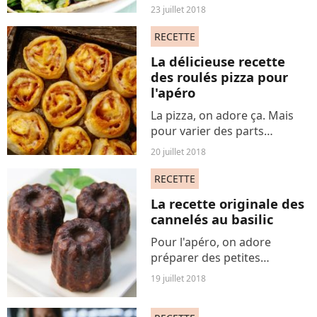
changer, on teste la "taco
23 juillet 2018
salade", une recette originale
et délicieuse inspirée de la
RECETTE
cuisine tex mex.
La délicieuse recette
des roulés pizza pour
l'apéro
La pizza, on adore ça. Mais
pour varier des parts
triangles classiques,
20 juillet 2018
pourquoi ne pas opter pour
des petits roulés à la pizza ?
RECETTE
Plus faciles à manger, c'est la
La recette originale des
recette idéale qu'on...
cannelés au basilic
Pour l'apéro, on adore
préparer des petites
bouchées à partager. On
19 juillet 2018
s'inspire de la recette des
cannelés bordelais et on les