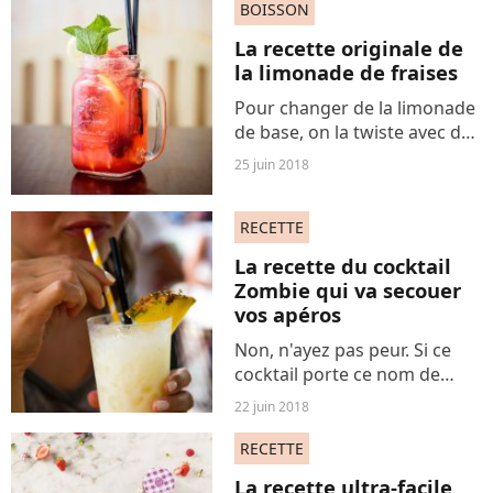
BOISSON
La recette originale de
la limonade de fraises
Pour changer de la limonade
de base, on la twiste avec des
fraises fraîches. Une recette
25 juin 2018
originale pour se désaltérer
cet été.
RECETTE
La recette du cocktail
Zombie qui va secouer
vos apéros
Non, n'ayez pas peur. Si ce
cocktail porte ce nom de
films d'horreur, il est
22 juin 2018
absolument délicieux. Mais
attention, car il est plutôt
RECETTE
corsé !
La recette ultra-facile