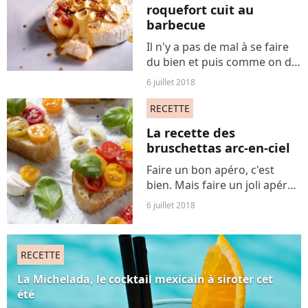
roquefort cuit au
barbecue
Il n'y a pas de mal à se faire
du bien et puis comme on dit
: le gras, c'est la vie et le gras
6 juillet 2018
véhicule le goût. N'ayez pas
peur des calories avec cette
RECETTE
recette de camembert
La recette des
pimpée...
bruschettas arc-en-ciel
Faire un bon apéro, c'est
bien. Mais faire un joli apéro,
c'est mieux. Avec la recette
6 juillet 2018
des bruschettas arc-en-ciel,
vous êtes certaine de bien
décorer votre table. Et en
RECETTE
plus, c'est...
La Michelada, le cocktail mexicain à siroter cet
été