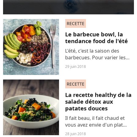
RECETTE
Le barbecue bowl, la
tendance food de l'été
L'été, c'est la saison des
barbecues. Pour varier les
plaisirs et faire un repas
29 juin 2018
original, on adopte la
nouvelle tendance food des
RECETTE
beaux jours : le barbecue
bowl.
La recette healthy de la
salade détox aux
patates douces
Il fait beau, il fait chaud et
vous avez envie d'un plat
léger, savoureux et facile à
28 juin 2018