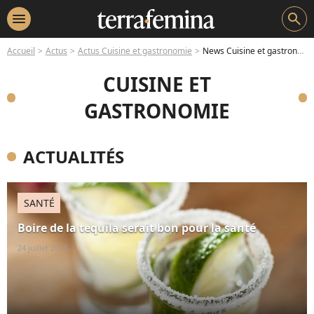
menu
search
Accueil
Actus
Actus Cuisine et gastronomie
News Cuisine et gastronomie - Page 5
CUISINE ET
GASTRONOMIE
ACTUALITÉS
SANTÉ
Boire de la tequila serait bon pour la santé
24 juillet 2018