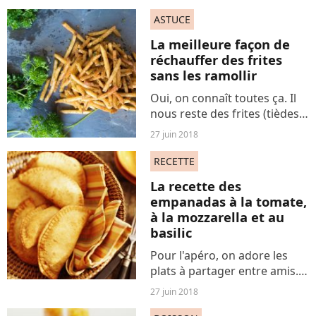
préparer ? Voici la recette
healthy de la salade détox au
ASTUCE
chou kale et aux patates
La meilleure façon de
douces.
réchauffer des frites
sans les ramollir
Oui, on connaît toutes ça. Il
nous reste des frites (tièdes
ou froides), on a envie de se
27 juin 2018
régaler et de les réchauffer
un peu. Sauf qu'à chaque
RECETTE
fois, on se retrouve avec des
La recette des
frites...
empanadas à la tomate,
à la mozzarella et au
basilic
Pour l'apéro, on adore les
plats à partager entre amis.
On s'inspire des tapas
27 juin 2018
espagnoles pour la recette