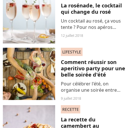
chez certaines personnes.
La rosénade, le cocktail
Découvrez les...
qui change du rosé
Un cocktail au rosé, ça vous
tente ? Pour nos apéros
d'été, on teste la rosénade,
12 juillet 2018
un subtil mélange de rosé et
de citronnade. Une recette
LIFESTYLE
qui change du rosé et du
Spritz !
Comment réussir son
aperitivo party pour une
belle soirée d'été
Pour célébrer l'été, on
organise une soirée entre
ami(e)s. La bonne idée ?
9 juillet 2018
S'inspirer de l'aperitivo italien
et de son ambiance très
RECETTE
Dolce Vita ! Au programme
La recette du
de notre joyeux apéritif...
camembert au