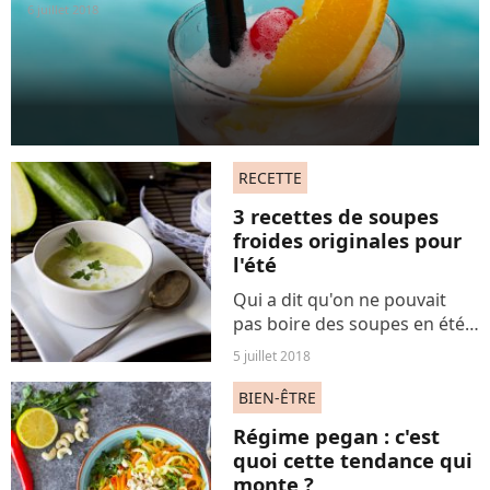
6 juillet 2018
RECETTE
3 recettes de soupes
froides originales pour
l'été
Qui a dit qu'on ne pouvait
pas boire des soupes en été ?
On décline nos recettes
5 juillet 2018
préférées avec des légumes
de saisons et on opte pour
BIEN-ÊTRE
des recettes rafraîchissantes
Régime pegan : c'est
et healthy.
quoi cette tendance qui
monte ?