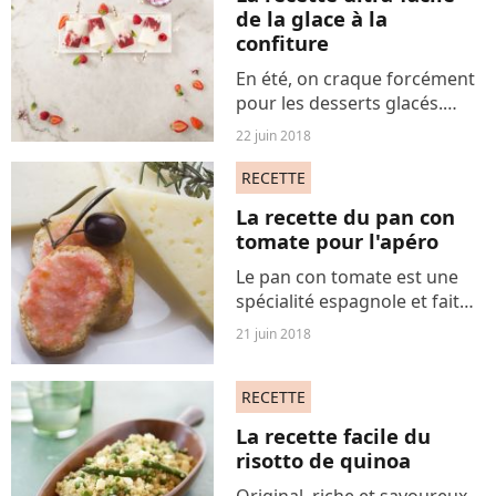
de la glace à la
confiture
En été, on craque forcément
pour les desserts glacés.
Pour se rafraîchir, et si on
22 juin 2018
préparait des glaces à la
confiture ? Une recette toute
RECETTE
simple et absolument
La recette du pan con
délicieuse.
tomate pour l'apéro
Le pan con tomate est une
spécialité espagnole et fait
partie des célèbres tapas, ces
21 juin 2018
petites choses à picorer en
entrée ou à l'apéro. Voici la
RECETTE
recette du pan con tomate au
fromage...
La recette facile du
risotto de quinoa
Original, riche et savoureux,