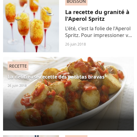
des empanadas à la tomate,
BOISSON
à la mozzarella et au basilic.
La recette du granité à
l'Aperol Spritz
L'été, c'est la folie de l'Aperol
Spritz. Pour impressioner vos
ami·e·s à votre prochaine
26 juin 2018
apéro, faites-en du granité.
On vous donne la recette
hyper simple du granité au
RECETTE
Spritz.
La délicieuse recette des patatas bravas
26 juin 2018