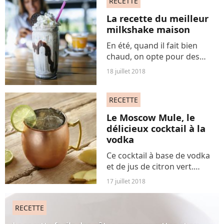
RECETTE
twiste en version salé. Avec
du basilic et du parmesan,...
La recette du meilleur
milkshake maison
En été, quand il fait bien
chaud, on opte pour des
desserts et des friandises
18 juillet 2018
bien fraîches. Les glaces sont
évidemment l'alternative
RECETTE
idéale pour déguster des
fruits ou du chocolat....
Le Moscow Mule, le
délicieux cocktail à la
vodka
Ce cocktail à base de vodka
et de jus de citron vert.
Savoureux et rafraîchissant, il
17 juillet 2018
est parfait pour être savouré
lors d'une soirée d'été ou lors
RECETTE
d'un apéro entre amis. Pas
besoin...