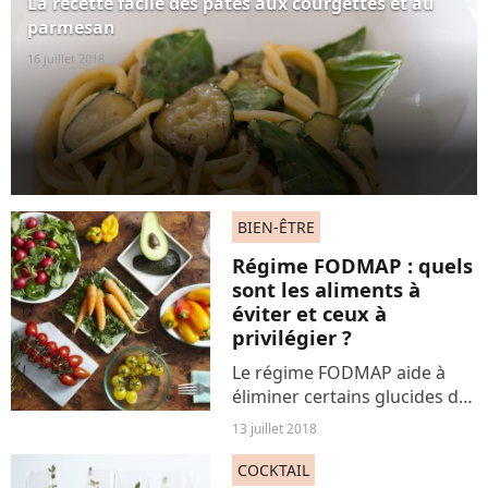
La recette facile des pâtes aux courgettes et au
parmesan
16 juillet 2018
BIEN-ÊTRE
Régime FODMAP : quels
sont les aliments à
éviter et ceux à
privilégier ?
Le régime FODMAP aide à
éliminer certains glucides de
notre alimentation, puisqu'ils
13 juillet 2018
sont souvent à l'origine de
certains troubles digestifs
COCKTAIL